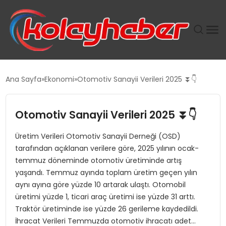
PLUS İNSAN KAYAKLARI
Ana Sayfa
Ekonomi
Otomotiv Sanayii Verileri 2025 ⏬👇
SUWEN’IN İSTIHDAM MODELI EKONOMIDE KADIN
GÜCÜNÜBÜYÜTÜYOR
Otomotiv Sanayii Verileri 2025 ⏬👇
Üretim Verileri Otomotiv Sanayii Derneği (OSD)
TANYER YAPI ZEMIN MÜHENDISLIĞINDE HEDEF
tarafından açıklanan verilere göre, 2025 yılının ocak-
BÜYÜTTÜ
temmuz döneminde otomotiv üretiminde artış
yaşandı. Temmuz ayında toplam üretim geçen yılın
TOROSLAR’DA PAZAR GERGİNLİĞİ!
aynı ayına göre yüzde 10 artarak ulaştı. Otomobil
üretimi yüzde 1, ticari araç üretimi ise yüzde 31 arttı.
Traktör üretiminde ise yüzde 26 gerileme kaydedildi.
İhracat Verileri Temmuzda otomotiv ihracatı adet…