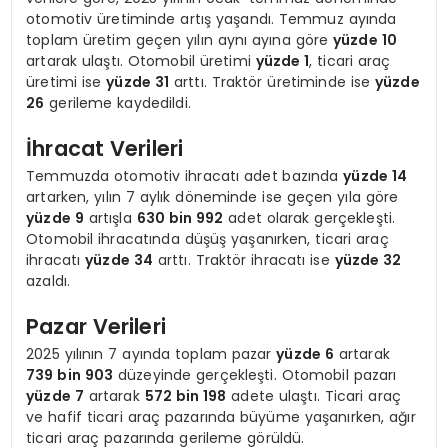
otomotiv üretiminde artış yaşandı. Temmuz ayında
toplam üretim geçen yılın aynı ayına göre
yüzde 10
artarak ulaştı. Otomobil üretimi
yüzde 1
, ticari araç
üretimi ise
yüzde 31
arttı. Traktör üretiminde ise
yüzde
26
gerileme kaydedildi.
İhracat Verileri
Temmuzda otomotiv ihracatı adet bazında
yüzde 14
artarken, yılın 7 aylık döneminde ise geçen yıla göre
yüzde 9
artışla
630 bin 992
adet olarak gerçekleşti.
Otomobil ihracatında düşüş yaşanırken, ticari araç
ihracatı
yüzde 34
arttı. Traktör ihracatı ise
yüzde 32
azaldı.
Pazar Verileri
2025 yılının 7 ayında toplam pazar
yüzde 6
artarak
739 bin 903
düzeyinde gerçekleşti. Otomobil pazarı
yüzde 7
artarak
572 bin 198
adete ulaştı. Ticari araç
ve hafif ticari araç pazarında büyüme yaşanırken, ağır
ticari araç pazarında gerileme görüldü.