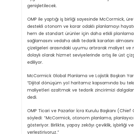
genişletilecek
.
OMP ile
yaptığı
iş
birliği
sayesinde
McCormick,
üre
destekli
otonom
ve
karar
odaklı
planlamayı
hayat
hem de
standart
ürünler
için
daha
etkili
planlama
sağlamasını
ve
daha
akıllı
tedarik
kararları
almasını
çizelgeleri
arasındaki
uyumu
artırarak
maliyet
ve
dolaylı
olarak
hizmet
seviyelerinde
artış
ile
üst
çiz
ediliyor
.
McCormick Global
Planlama
ve
Lojistik
Başkan
Yar
“
Dijital
d
ö
nüşüm
yol
haritamız
kapsamında
bu
tek
maliyetleri
azaltmak
ve
tedarik
zincirimizi
dalgala
dedi
.
OMP
Ticari
ve
Pazarlar
İcra
Kurulu
Başkanı
(Chief 
s
ö
yledi
:
“McCormick,
otonom
planlama
,
planlayıcı
g
ö
steriyor
.
Birlikte
,
yapay
zekâyı
çeviklik
,
iş
birliği
ve
yerleştiriyoruz
.”