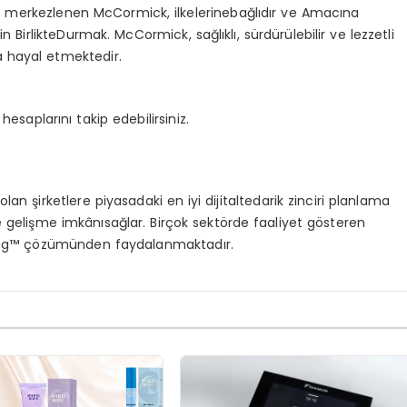
)
merkezlenen
McCormick,
ilkelerine
bağlıdır
ve
Amacı
na
çin
Birlikte
Durmak
.
McCormick,
sa
ğlıklı
,
sürdürülebilir
ve
lezzetli
a
hayal
etmektedir
.
hesaplarını
takip
edebilirsiniz
.
olan
şirketlere
piyasadaki
en
iyi
dijital
tedarik
zinciri
planlama
e
gelişme
imkânı
sağlar
.
Birçok
sekt
ö
rde
faaliyet
g
ö
steren
ing™
çözümünden
faydalanmaktadır
.