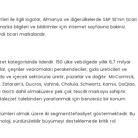
leri
ile
ilgili
logolar
,
Almanya
ve
diğer
ülkelerde
SAP SE
’
nin
ticari
marka
bilgileri
ve
bildirimler
için
internet
sayfasına
bakiniz
.
ndi
ticari
markalarıdır
.
zet
kategorisinde
liderdir
. 150
ülke
ve
b
ö
lgede
yıllık
6,7
milyar
lar
,
çeşniler
ve
aromaları
perakendeciler
,
gı
da
üreticileri
ve
da
ve
içecek
sekt
ö
rüne
üretir
,
pazarlar
ve
dağıtı
r. McCormick,
,
Zatarain
’
s, Ducros, Vahin
é, Cholula, Schwartz, Kamis,
DaQiao
,
e
Giotti
dahil
olmak
üzere
pek
çok
tescilli
markaya
sahiptir
.
da
lezzet
talebinden
yararlanmak
için
benzersiz
bir
konum
ümleri
olmak
üzere
iki
segmentte
faaliyet
g
ö
stermektedir
. Bu
noloji
,
sürdürülebilir
büyümeyi
desteklemede
kritik
rol