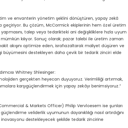
tim
ve
envanterin
y
ö
netim
şeklini
d
ö
nüştüren
,
yapay
zekâ
a
geçiriyor
. Bu
çözüm
, McCormick
ekiplerinin
hem
ö
zel
üretim
yapmasını
,
talep
veya
tedarikteki
ani
değişikliklere
hızla
uyum
mümkün
kılıyor
.
Sonuç
olarak
;
pazar
talebi
ile
üretim
zaman
nakit
akışını
optimize
eden
,
israfı
azaltarak
maliyet
düşüren
ve
gi
büyümesini
destekleyen
daha
çevik
bir
tedarik
zinciri
elde
dımcısı
Whitney
Shlesinger:
nolojiden
gerçekten
heyecan
duyuyoruz
.
Verimliliği
artırmak
,
nmalara
karşı
güçlendirmek
için
yapay
zekâyı
benimsiyoruz
.”
Commercial & Markets Officer) Philip Vervloesem ise
şunları
güçlendirme
ve
liderlik
uyumunun
dayanıklılığı
nası
l art
ırdığını
inovasyonu
destekleyecek
şekilde
tedarik
zincirine