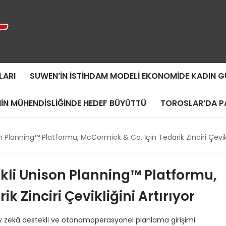
LARI
SUWEN’IN İSTIHDAM MODELI EKONOMIDE KADIN
MIN MÜHENDISLIĞINDE HEDEF BÜYÜTTÜ
TOROSLAR’DA PA
Planning™ Platformu, McCormick & Co. İçin Tedarik Zinciri Çevikli
kli Unison Planning™ Platformu,
k Zinciri Çevikliğini Artırıyor
ay zekâ destekli ve otonomoperasyonel planlama girişimi