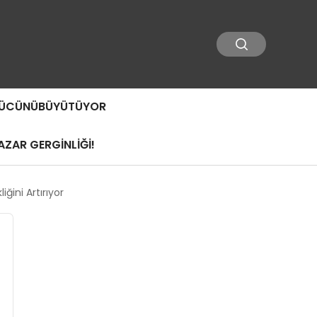
 GÜCÜNÜBÜYÜTÜYOR
ZAR GERGİNLİĞİ!
ğini Artırıyor