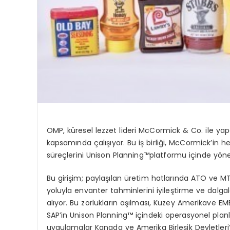
OMP,
küresel
lezzet
lideri
McCormick & Co. ile
yap
kapsamında
çalışıyor
. Bu
iş
birliğ
i
, McCormick
’
in 
süreçlerini
Unison
Planning™
platformu
içinde
y
ö
n
Bu
girişim
;
paylaşılan
üretim
hatlarında
ATO
ve
M
yoluyla
envanter
tahminlerini
iyileştirme
ve
dalga
alıyor
. Bu
zorlukların
aşılması
,
Kuzey
Amerika
ve
EM
SAP
’
in Unison Planning
™
içindeki
operasyonel
plan
uygulamalar
Kanada
ve
Amerika
Birleşik
Devletleri