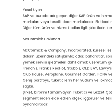
Yasal
Uyarı
SAP
ve
burada
adı
geç
en di
ğ
er SAP
ürün
ve
hizmet
markaları
veya
tescilli
ticari
markalarıdır
.
Ek
ticari
Di
ğ
er t
üm
ürün
ve
hizmet
adları
ilgili
şirketlerin
ke
McCormick
Hakkında
McCormick & Company, Incorporated, k
üresel
lez
doların
üzerindeki
satışlarıyla
;
otlar
,
baharatlar
,
sos
yemek
servisi
işletmeleri
dahil
olmak
üzere
tüm
gı
French
’
s, Frank
’
s
RedHot
,
Stubb
’
s, OLD BAY,
Lawry
’
s
Club House,
Aeroplane
, Gourmet Garden, FONA
v
Geniş
portf
ö
yü
,
tüketicilerin
her
yudum
ve
lokma
sağlar
.
Ş
irket
,
birbirini
tamamlayan
Tüketici
ve
Lezzet
Çöz
segmentlerden
elde
edilen
ö
lçek
,
içg
ö
rüler
ve
tek
oynamaktadır
.