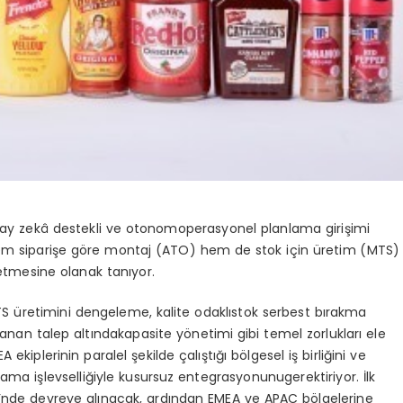
ay
zekâ
destekli
ve
otonom
operasyonel
planlama
girişimi
hem
siparişe
g
ö
re
montaj
(ATO) hem de
stok
için
üretim
(MTS)
etmesine
olanak
tanıyor
.
TS
üretimini
dengeleme
,
kalite
odaklı
stok
serbest
bırakma
lanan
talep
altında
kapasite
y
ö
netimi
gibi
temel
zorlukları
ele
EA
ekiplerinin
paralel
şekilde
çalıştığı
b
ö
lgesel
iş
birliğini
ve
lama
işlevselliğiyle
kusursuz
entegrasyonunu
gerektiriyor
.
İlk
’
nde
devreye
alınacak
,
ardından
EMEA
ve
APAC b
ö
lgelerine