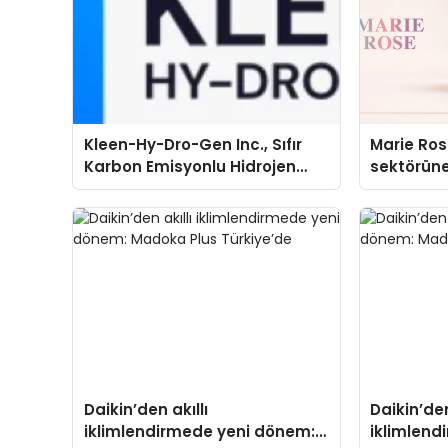
Kleen-Hy-Dro-Gen Inc., Sıfır
Marie Ro
Karbon Emisyonlu Hidrojen
sektörüne
Isıtma Teknolojisinde ISO ve
TSSA Düzenleyici Onaylarını
Aldı
Daikin’den akıllı
Daikin’den
iklimlendirmede yeni dönem:
iklimlend