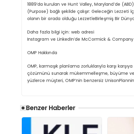
1889
’
da
kurulan
ve
Hunt Valley, Maryland
’
de (ABD
(Purpose)
ba
ğlı
şekilde
çalışır
:
Geleceğin
Lezzeti
İ
olanın
bir
arada
olduğu
Lezzetle
Birleşmiş
Bir
Düny
Daha
fazla
bilgi
iç
in:
web adresi
Instagram
ve
LinkedIn
’
de McCormick &
Company
OMP
Hakkında
OMP,
karmaşık
planlama
zorluklarıyla
karşı
karşıya
çözümünü
sunarak
mükemmelleş
me, b
üyüme
v
yüzlerce
müşteri
, OMP
’
nin
benzersiz
Unison
Plann
Benzer Haberler