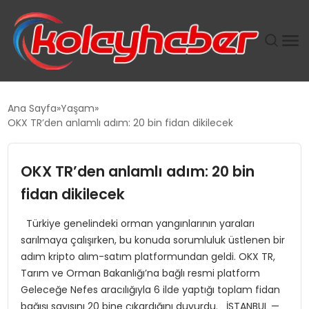
PLUS İNSAN KAYAKLARI
Ana Sayfa
Yaşam
OKX TR’den anlamlı adım: 20 bin fidan dikilecek
SUWEN’IN İSTIHDAM MODELI EKONOMIDE KADIN
GÜCÜNÜBÜYÜTÜYOR
OKX TR’den anlamlı adım: 20 bin
TANYER YAPI ZEMIN MÜHENDISLIĞINDE HEDEF
fidan dikilecek
BÜYÜTTÜ
Türkiye genelindeki orman yangınlarının yaraları
sarılmaya çalışırken, bu konuda sorumluluk üstlenen bir
TOROSLAR’DA PAZAR GERGİNLİĞİ!
adım kripto alım-satım platformundan geldi. OKX TR,
Tarım ve Orman Bakanlığı’na bağlı resmi platform
Geleceğe Nefes aracılığıyla 6 ilde yaptığı toplam fidan
bağışı sayısını 20 bine çıkardığını duyurdu. İSTANBUL —