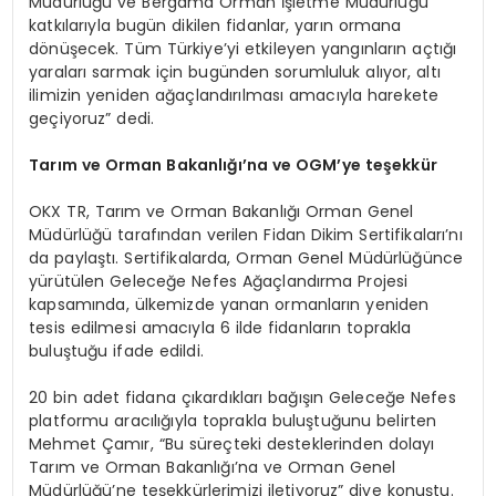
Müdürlüğü ve Bergama Orman İşletme Müdürlüğü
katkılarıyla bugün dikilen fidanlar, yarın ormana
dönüşecek. Tüm Türkiye’yi etkileyen yangınların açtığı
yaraları sarmak için bugünden sorumluluk alıyor, altı
ilimizin yeniden ağaçlandırılması amacıyla harekete
geçiyoruz” dedi.
Tarım ve Orman Bakanlığı’na ve OGM
’
ye teşekkür
OKX TR, Tarım ve Orman Bakanlığı Orman Genel
Müdürlüğü tarafından verilen Fidan Dikim Sertifikaları’nı
da paylaştı. Sertifikalarda, Orman Genel Müdürlüğünce
yürütülen Geleceğe Nefes Ağaçlandırma Projesi
kapsamında, ülkemizde yanan ormanların yeniden
tesis edilmesi amacıyla 6 ilde fidanların toprakla
buluştuğu ifade edildi.
20 bin adet fidana çıkardıkları bağışın Geleceğe Nefes
platformu aracılığıyla toprakla buluştuğunu belirten
Mehmet Çamır, “Bu süreçteki desteklerinden dolayı
Tarım ve Orman Bakanlığı’na ve Orman Genel
Müdürlüğü’ne teşekkürlerimizi iletiyoruz” diye konuştu.