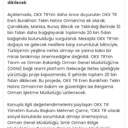
dikilecek
Açıklamada, OKX TR’nin daha önce duyurulan OKX TR
Eren Burakhan Tekin Hatıra Ormanı’na ek olarak;
Çanakkale, Manisa, Bursa, Bilecik ve Tekirdağ illerinde 10
bin fidan daha bağışlayarak toplamda 20 bin fidan
bağışında bulunulduğu vurgulandı. Mesajda OKX TR’nin
doğaya ve gelecek nesillere karşı sorumluluk bilinciyle,
Türkiye’nin yeşiline nefes olmayı ve yarına kalıcı bir
miras bırakmayı önemsediğine değinildi. OKX TR’nin
Tarım ve Orman Bakanlığı Orman Genel Müdürlüğü’ne
(OGM) bağlı resmi platform Geleceğe Nefes işbirliğiyle
yürüttüğü proje kapsamında, 6 şehirde toplam 20 bin
fidan dikilecek. Bu projede, OKX TR Eren Burakhan Tekin
Hatıra Ormanı’nın bakım ve güvenliğini ise Bergama
Orman İşletme Müdürlüğü üstlenecek.
Konuyla ilgili değerlendirmelerini paylaşan OKX TR
Yönetim Kurulu Başkanı Mehmet Çamır, “OKX TR olarak
sosyal konularda sorumluluk almayı önemsiyoruz.
Orman Genel Müdürlüğü, İzmir Orman Bölge