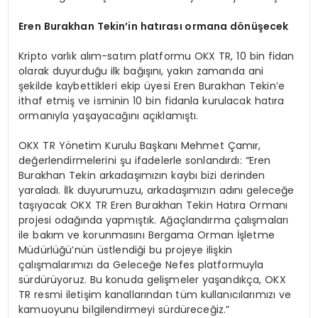
Eren Burakhan Tekin
’
in hat
ırası ormana d
ö
nüşecek
Kripto varlık alım-satım platformu OKX TR, 10 bin fidan
olarak duyurduğu ilk bağışını, yakın zamanda ani
şekilde kaybettikleri ekip üyesi Eren Burakhan Tekin’e
ithaf etmiş ve isminin 10 bin fidanla kurulacak hatıra
ormanıyla yaşayacağını açıklamıştı.
OKX TR Yönetim Kurulu Başkanı Mehmet Çamır,
değerlendirmelerini şu ifadelerle sonlandırdı: “Eren
Burakhan Tekin arkadaşımızın kaybı bizi derinden
yaraladı. İlk duyurumuzu, arkadaşımızın adını geleceğe
taşıyacak OKX TR Eren Burakhan Tekin Hatıra Ormanı
projesi odağında yapmıştık. Ağaçlandırma çalışmaları
ile bakım ve korunmasını Bergama Orman İşletme
Müdürlüğü’nün üstlendiği bu projeye ilişkin
çalışmalarımızı da Geleceğe Nefes platformuyla
sürdürüyoruz. Bu konuda gelişmeler yaşandıkça, OKX
TR resmi iletişim kanallarından tüm kullanıcılarımızı ve
kamuoyunu bilgilendirmeyi sürdüreceğiz.”