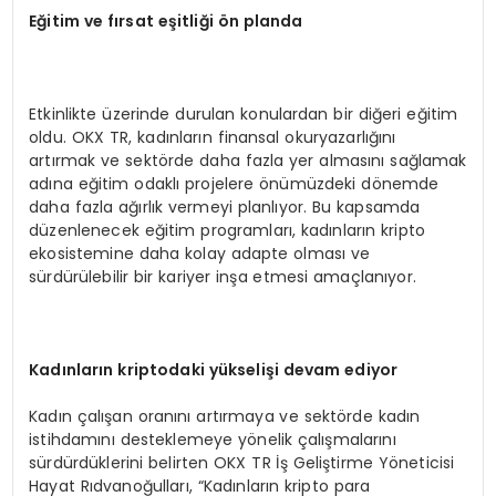
Eğitim ve fırsat eş
itli
ği
ö
n planda
Etkinlikte üzerinde durulan konulardan bir diğeri eğitim
oldu. OKX TR, kadınların finansal okuryazarlığını
artırmak ve sektörde daha fazla yer almasını sağlamak
adına eğitim odaklı projelere önümüzdeki dönemde
daha fazla ağırlık vermeyi planlıyor. Bu kapsamda
düzenlenecek eğitim programları, kadınların kripto
ekosistemine daha kolay adapte olması ve
sürdürülebilir bir kariyer inşa etmesi amaçlanıyor.
Kadınların kriptodaki yükselişi devam ediyor
Kadın çalışan oranını artırmaya ve sektörde kadın
istihdamını desteklemeye yönelik çalışmalarını
sürdürdüklerini belirten OKX TR İş Geliştirme Yöneticisi
Hayat Rıdvanoğulları, “Kadınların kripto para