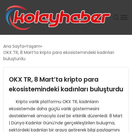
PLUS İNSAN KAYAKLARI
Ana Sayfa
Yaşam
OKX TR, 8 Mart’ta kripto para ekosistemindeki kadınları
SUWEN’IN İSTIHDAM MODELI EKONOMIDE KADIN
buluşturdu
GÜCÜNÜBÜYÜTÜYOR
OKX TR, 8 Mart’ta kripto para
TANYER YAPI ZEMIN MÜHENDISLIĞINDE HEDEF
BÜYÜTTÜ
ekosistemindeki kadınları buluşturdu
Kripto varlık platformu OKX TR, kadınların
TOROSLAR’DA PAZAR GERGİNLİĞİ!
ekosistemde daha güçlü varlık göstermesini
desteklemek amacıyla özel bir etkinlik düzenledi. 8 Mart
| Dünya Kadınlar Günü’nde gerçekleştirilen buluşma,
sektördeki kadınları bir araya getirerek bilgi paylaşımını