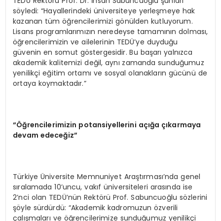
TEDÜ Rektörü Prof. Dr. İhsan Sabuncuoğlu şunları
söyledi: “Hayallerindeki üniversiteye yerleşmeye hak
kazanan tüm öğrencilerimizi gönülden kutluyorum.
Lisans programlarımızın neredeyse tamamının dolması,
öğrencilerimizin ve ailelerinin TEDÜ’ye duyduğu
güvenin en somut göstergesidir. Bu başarı yalnızca
akademik kalitemizi değil, aynı zamanda sunduğumuz
yenilikçi eğitim ortamı ve sosyal olanakların gücünü de
ortaya koymaktadır.”
“Öğrencilerimizin potansiyellerini açığa çıkarmaya
devam edeceğiz”
Türkiye Üniversite Memnuniyet Araştırması’nda genel
sıralamada 10’uncu, vakıf üniversiteleri arasında ise
2’nci olan TEDÜ’nün Rektörü Prof. Sabuncuoğlu sözlerini
şöyle sürdürdü: “Akademik kadromuzun özverili
çalışmaları ve öğrencilerimize sunduğumuz yenilikçi