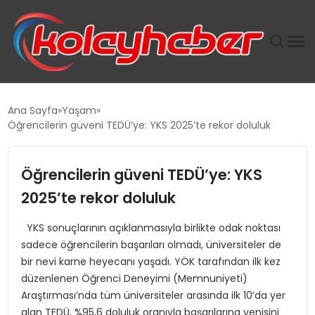
PLUS İNSAN KAYAKLARI
Ana Sayfa
Yaşam
Öğrencilerin güveni TEDÜ’ye: YKS 2025’te rekor doluluk
SUWEN’IN İSTIHDAM MODELI EKONOMIDE KADIN
GÜCÜNÜBÜYÜTÜYOR
Öğrencilerin güveni TEDÜ’ye: YKS
TANYER YAPI ZEMIN MÜHENDISLIĞINDE HEDEF
2025’te rekor doluluk
BÜYÜTTÜ
YKS sonuçlarının açıklanmasıyla birlikte odak noktası
sadece öğrencilerin başarıları olmadı, üniversiteler de
TOROSLAR’DA PAZAR GERGİNLİĞİ!
bir nevi karne heyecanı yaşadı. YÖK tarafından ilk kez
düzenlenen Öğrenci Deneyimi (Memnuniyeti)
Araştırması’nda tüm üniversiteler arasında ilk 10’da yer
alan TEDÜ, %95,6 doluluk oranıyla başarılarına yenisini