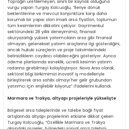
Toprağın üretilemeyen, sınırlı bir kaynak olduğuna
vurgu yapan Turgay Kolcuoğlu, “İleriye dönük
beklentilerine ve mevcut konjonktüre karşı daha
korumalı bir yapısı olan imarlı arsa fiyatları, toplumun
tüm kesimlerinin dikkatini çekiyor. Gayrimenkul
sektöründeki 28 yıllık deneyimimiz, finansal
okuryazarlığı yüksek yatırımcıların arsa gibi finansal
olmayan, geleneksel yatırım araçlarına ilgi gösterdiğini,
ancak hukuki süreçlerin ve proje takvimlerindeki
belirsizliklerin caydırıcı olabileceğini gösteriyor. Ayrıca
ödeme planlarında esneklik, ücretli kesimin yatırım
radarına girebilmeyi kolaylaştırıyor. Nova Arsa olarak,
sektörel bilgi birikimimizi inovatif iş modelleriyle
birleştirerek arsa sahibi olmayı her gelir grubundan
yatırımcı için erişilebilir kılıyoruz” ifadelerini kullandı.
Marmara ve Trakya, altyapı projeleriyle yükselişte
Bölgesel arsa taleplerinde ve talebe bağlı fiyat
artışlarında altyapı projelerinin etkisine dikkat çeken
Turgay Kolcuoğlu, “Özellikle Marmara ve Trakya
aksındaki projeler, bölgedeki sosyal arazi talebini