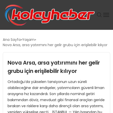
PLUS İNSAN KAYAKLARI
Ana Sayfa
Yaşam
Nova Arsa, arsa yatırımını her gelir grubu için erişilebilir kılıyor
SUWEN’IN İSTIHDAM MODELI EKONOMIDE KADIN
GÜCÜNÜBÜYÜTÜYOR
Nova Arsa, arsa yatırımını her gelir
TANYER YAPI ZEMIN MÜHENDISLIĞINDE HEDEF
grubu için erişilebilir kılıyor
BÜYÜTTÜ
Ortadoğu’da yükselen tansiyonun uzun süreli
olabileceğine dair endişeler, yatırımcıların güvenli liman
TOROSLAR’DA PAZAR GERGİNLİĞİ!
arayışına hız kazandırdı. Son yıllarda nominal getiri
bakımından döviz, mevduat gibi finansal araçları geride
bırakan ve risklere karşı daha dirençli olan arsa yatırımı,
yeniden yükselişe geçti. İSTANBUL — Yılın başından bu