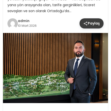
yana yön arayışında olan, tarife gerginlikleri, ticaret
savaşları ve son olarak Ortadoğu’da…
admin
Paylaş
10 Mart 2026