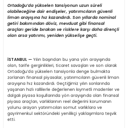
Ortadoğu’da yükselen tansiyonun uzun süreli
olabileceğine dair endişeler, yatırımcıların güvenli
liman arayışına hız kazandırdı. Son yıllarda nominal
getiri bakımından d
ö
viz, mevduat gibi finansal
araçları geride bırakan ve risklere karşı daha dirençli
olan arsa yatırımı, yeniden yükseliş
e ge
ç
ti.
İSTANBUL —
Yılın başından bu yana yön arayışında
olan, tarife gerginlikleri, ticaret savaşları ve son olarak
Ortadoğu’da yükselen tansiyonla denge bulmakta
zorlanan finansal piyasalar, yatırımcıların güvenli liman
arayışına hız kazandırdı. Geçtiğimiz yılın sonlarında
yaşanan hızlı rallilerle değerlenen kıymetli madenler ve
dalgalı piyasa koşullarında yön arayışında olan finansal
piyasa araçları, varlıklarının reel değerini korumanın
yolunu arayan yatırımcıları somut varlıklara ve
gayrimenkul sektöründeki yenilikçi yaklaşımlara teşvik
etti.