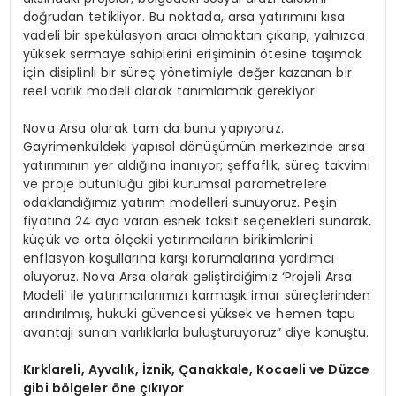
doğrudan tetikliyor. Bu noktada, arsa yatırımını kısa
vadeli bir spekülasyon aracı olmaktan çıkarıp, yalnızca
yüksek sermaye sahiplerini erişiminin ötesine taşımak
için disiplinli bir süreç yönetimiyle değer kazanan bir
reel varlık modeli olarak tanımlamak gerekiyor.
Nova Arsa olarak tam da bunu yapıyoruz.
Gayrimenkuldeki yapısal dönüşümün merkezinde arsa
yatırımının yer aldığına inanıyor; şeffaflık, süreç takvimi
ve proje bütünlüğü gibi kurumsal parametrelere
odaklandığımız yatırım modelleri sunuyoruz. Peşin
fiyatına 24 aya varan esnek taksit seçenekleri sunarak,
küçük ve orta ölçekli yatırımcıların birikimlerini
enflasyon koşullarına karşı korumalarına yardımcı
oluyoruz. Nova Arsa olarak geliştirdiğimiz ‘Projeli Arsa
Modeli’ ile yatırımcılarımızı karmaşık imar süreçlerinden
arındırılmış, hukuki güvencesi yüksek ve hemen tapu
avantajı sunan varlıklarla buluşturuyoruz” diye konuştu.
Kırklareli, Ayvalık, İznik, Çanakkale, Kocaeli ve Düzce
gibi b
ö
lgeler
ö
ne çıkıyor