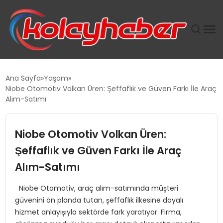
PLUS İNSAN KAYAKLARI
Ana Sayfa
Yaşam
Niobe Otomotiv Volkan Üren: Şeffaflık ve Güven Farkı İle Araç
SUWEN’IN İSTIHDAM MODELI EKONOMIDE KADIN
Alım-Satımı
GÜCÜNÜBÜYÜTÜYOR
Niobe Otomotiv Volkan Üren:
TANYER YAPI ZEMIN MÜHENDISLIĞINDE HEDEF
BÜYÜTTÜ
Şeffaflık ve Güven Farkı İle Araç
Alım-Satımı
TOROSLAR’DA PAZAR GERGİNLİĞİ!
Niobe Otomotiv, araç alım-satımında müşteri
güvenini ön planda tutan, şeffaflık ilkesine dayalı
hizmet anlayışıyla sektörde fark yaratıyor. Firma,