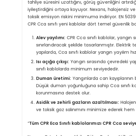
tahliye süresini uzattığını, görüş güvenliğini artırd
iyileştirdiğini ortaya koyuyor. Nexans, halojensiz
toksik emisyon riskini minimuma indiriyor. EN 503
CPR Cca sınıfı yeni kablolar dört temel güvenlik ba
Alev yayılımı:
CPR Cca sınıfı kablolar, yangın s
sınırlandıracak şekilde tasarlanmıştır. Elektrik t
yapılarda, Cca sınıfı kablolar yangın yayılım hı
Isı açığa çıkışı:
Yangın sırasında çevredeki yapı
sınıfı kablolarda minimum seviyededir.
Duman
ü
retimi:
Yangınlarda can kayıplarını
Düşük duman yoğunluğuna sahip Cca sınıfı kabl
korunmasına destek olur.
Asidik ve zehirli gazların azaltılması:
Halojens
ve toksik gaz salınımını minimize ederek hem t
“
Tü
m CPR Eca S
ınıfı kablolarımızı CPR Cca seviy