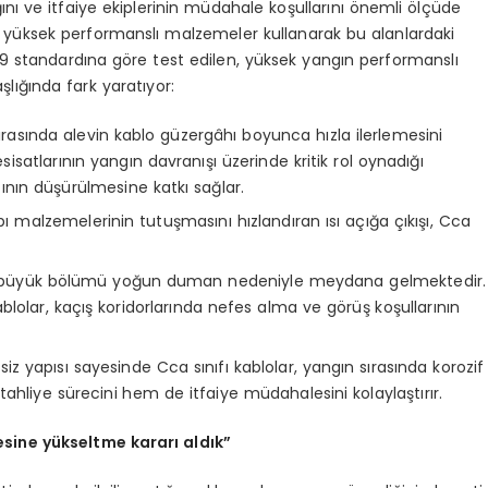
ığını ve itfaiye ekiplerinin müdahale koşullarını önemli ölçüde
 ve yüksek performanslı malzemeler kullanarak bu alanlardaki
99 standardına göre test edilen, yüksek yangın performanslı
şlığında fark yaratıyor:
ırasında alevin kablo güzergâhı boyunca hızla ilerlemesini
esisatlarının yangın davranışı üzerinde kritik rol oynadığı
zının düşürülmesine katkı sağlar.
 malzemelerinin tutuşmasını hızlandıran ısı açığa çıkışı, Cca
n büyük bölümü yoğun duman nedeniyle meydana gelmektedir.
olar, kaçış koridorlarında nefes alma ve görüş koşullarının
iz yapısı sayesinde Cca sınıfı kablolar, yangın sırasında korozif
ahliye sürecini hem de itfaiye müdahalesini kolaylaştırır.
esine yükseltme kararı aldık”