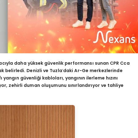
macıyla daha yüksek güvenlik performansı sunan CPR Cca
k belirledi. Denizli ve Tuzla
’
daki Ar-Ge merkezlerinde
ı yangın güvenliği kabloları, yangının ilerleme hızını
iyor, zehirli duman oluşumunu sını
rland
ırıyor ve tahliye