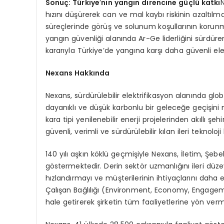
Sonuç: Türkiye
’
nin yangın direncine güçlü katkı
N
hızını düşürerek can ve mal kaybı riskinin azaltıl
süreçlerinde görüş ve solunum koşullarının korunma
yangın güvenliği alanında Ar-Ge liderliğini sürdür
kararıyla Türkiye’de yangına karşı daha güvenli ele
Nexans Hakkında
Nexans, sürdürülebilir elektrifikasyon alanında glob
dayanıklı ve düşük karbonlu bir geleceğe geçişini
kara tipi yenilenebilir enerji projelerinden akıllı 
güvenli, verimli ve sürdürülebilir kılan ileri teknol
140 yılı aşkın köklü geçmişiyle Nexans, İletim, Şe
göstermektedir. Derin sektör uzmanlığını ileri dü
hızlandırmayı ve müşterilerinin ihtiyaçlarını daha
Çalışan Bağlılığı (Environment, Economy, Engage
hale getirerek şirketin tüm faaliyetlerine yön verm