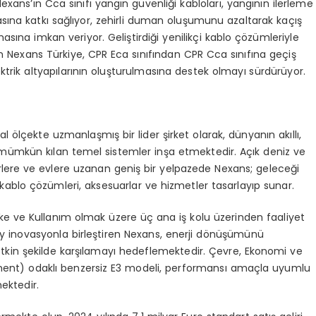
exans’ın Cca sınıfı yangın güvenliği kabloları, yangının ilerleme
masına katkı sağlıyor, zehirli duman oluşumunu azaltarak kaçış
sına imkan veriyor. Geliştirdiği yenilikçi kablo çözümleriyle
en Nexans Türkiye, CPR Eca sınıfından CPR Cca sınıfına geçiş
ktrik altyapılarının oluşturulmasına destek olmayı sürdürüyor.
al ölçekte uzmanlaşmış bir lider şirket olarak, dünyanın akıllı,
 mümkün kılan temel sistemler inşa etmektedir. Açık deniz ve
şehirlere ve evlere uzanan geniş bir yelpazede Nexans; geleceği
oji kablo çözümleri, aksesuarlar ve hizmetler tasarlayıp sunar.
beke ve Kullanım olmak üzere üç ana iş kolu üzerinden faaliyet
zey inovasyonla birleştiren Nexans, enerji dönüşümünü
 etkin şekilde karşılamayı hedeflemektedir. Çevre, Ekonomi ve
ment) odaklı benzersiz E3 modeli, performansı amaçla uyumlu
ektedir.