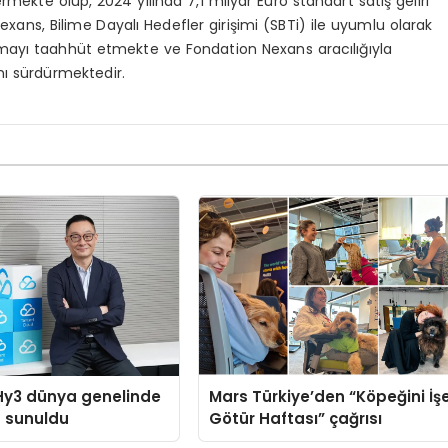
rmekte olup, 2024 yılında 7,1 milyar Euro standart satış geliri
Nexans, Bilime Dayalı Hedefler girişimi (SBTi) ile uyumlu olarak
şmayı taahhüt etmekte ve Fondation Nexans aracılığıyla
ını sürdürmektedir.
Hy3 dünya genelinde
Mars Türkiye’den “Köpeğini İş
a sunuldu
Götür Haftası” çağrısı