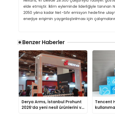
Nexans, 41 ülkede 28.500 çalışanıyla faaliyet göste
elde etmiştir. İklim eyleminde liderliğiyle tanınan 
2050 yılına kadar Net-Sıfır emisyon hedefine ula
enerjiye erişimin yaygınlaştırılması için çalışmalar
Benzer Haberler
Derya Arms, İstanbul Prohunt
Tencent 
2026’da yeni nesil ürünlerini ve
kullanım
global marka vizyonunu