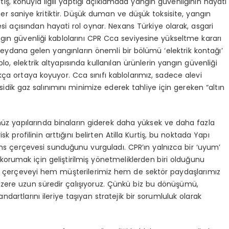
iş, konuyla ilgili yaptığı açıklamada yangın güvenliğinin hayati
er saniye kritiktir. Düşük duman ve düşük toksisite, yangın
esi açısından hayati rol oynar. Nexans Türkiye olarak, asgari
ngın güvenliği kablolarını CPR Cca seviyesine yükseltme kararı
ıl meydana gelen yangınların önemli bir bölümü ‘elektrik kontağı’
o, elektrik altyapısında kullanılan ürünlerin yangın güvenliği
ıkça ortaya koyuyor. Cca sınıfı kablolarımız, sadece alevi
ik gaz salınımını minimize ederek tahliye için gereken “altın
z yapılarında binaların giderek daha yüksek ve daha fazla
isk profilinin arttığını belirten Atilla Kurtiş, bu noktada Yapı
ans çerçevesi sunduğunu vurguladı. CPR’ın yalnızca bir ‘uyum’
arı korumak için geliştirilmiş yönetmeliklerden biri olduğunu
, bu çerçeveyi hem müşterilerimiz hem de sektör paydaşlarımız
 üzere uzun süredir çalışıyoruz. Çünkü biz bu dönüşümü,
rtlarını ileriye taşıyan stratejik bir sorumluluk olarak