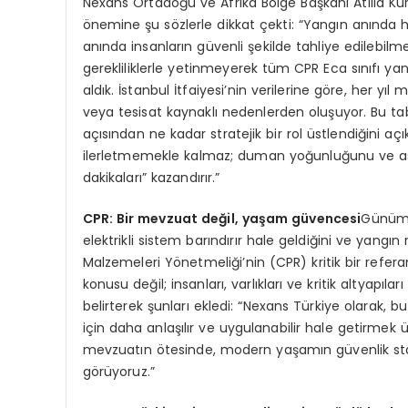
Nexans Ortadoğu ve Afrika Bölge Başkanı Atilla Kurt
önemine şu sözlerle dikkat çekti: “Yangın anında h
anında insanların güvenli şekilde tahliye edilebilm
gerekliliklerle yetinmeyerek tüm CPR Eca sınıfı ya
aldık. İstanbul İtfaiyesi’nin verilerine göre, her y
veya tesisat kaynaklı nedenlerden oluşuyor. Bu tabl
açısından ne kadar stratejik bir rol üstlendiğini aç
ilerletmemekle kalmaz; duman yoğunluğunu ve asid
dakikaları” kazandırır.”
CPR: Bir mevzuat değil, yaş
am g
üvencesi
Günümü
elektrikli sistem barındırır hale geldiğini ve yangın r
Malzemeleri Yönetmeliği’nin (CPR) kritik bir refer
konusu değil; insanları, varlıkları ve kritik altyapıl
belirterek şunları ekledi: “Nexans Türkiye olarak
için daha anlaşılır ve uygulanabilir hale getirmek
mevzuatın ötesinde, modern yaşamın güvenlik standa
görüyoruz.”