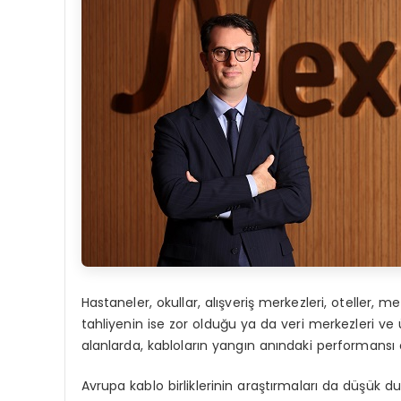
Hastaneler, okullar, alışveriş merkezleri, oteller, m
tahliyenin ise zor olduğu ya da veri merkezleri ve ü
alanlarda, kabloların yangın anındaki performansı c
Avrupa kablo birliklerinin araştırmaları da düşük 