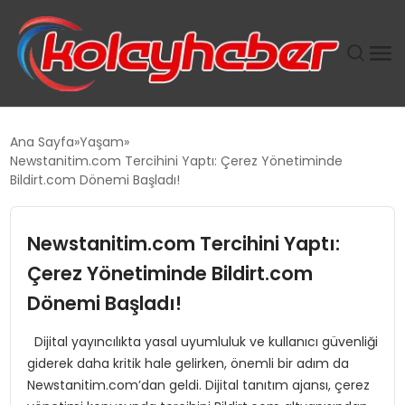
PLUS İNSAN KAYAKLARI
Ana Sayfa
Yaşam
Newstanitim.com Tercihini Yaptı: Çerez Yönetiminde
SUWEN’IN İSTIHDAM MODELI EKONOMIDE KADIN
Bildirt.com Dönemi Başladı!
GÜCÜNÜBÜYÜTÜYOR
Newstanitim.com Tercihini Yaptı:
TANYER YAPI ZEMIN MÜHENDISLIĞINDE HEDEF
BÜYÜTTÜ
Çerez Yönetiminde Bildirt.com
Dönemi Başladı!
TOROSLAR’DA PAZAR GERGİNLİĞİ!
Dijital yayıncılıkta yasal uyumluluk ve kullanıcı güvenliği
giderek daha kritik hale gelirken, önemli bir adım da
Newstanitim.com’dan geldi. Dijital tanıtım ajansı, çerez