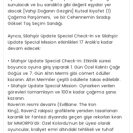
sunulacak ve bu sandıkta gibi değerli eşyalar yer
alacak [Vahşi Doğanın Gezgini] Kutsal Kıyafet (1)
Çağırma Parşömeni, ve bir Cehennemin Sıradışı
Göksel Taş Seçim Sandığı.
Ayrıca, Silahşör Update Special Check-In ve Silahşör
Update Special Mission etkinlikleri 17 Aralık’a kadar
devam edecek:
•
Silahşör
Update Special
Check-In
:
Etkinlik süresi
boyunca oyuna giriş yaparak 1. Gün Özel Kalıntı Çağır
Göğüs ve 7. Gün Altın Mermi gibi cömert ödüller
kazanın. Altın Mermiler çeşitli ödüllerle takas edilebilir.
•
Silahşör
Update Special
Mission
:
Oynarken verilen
görevleri tamamlayın ve 100’e kadar çağırma şansı
kazanın.
Raven’ın
resmi devamı (
EvilBane
:
The
Iron
King)
,
Raven2
rakipsiz grafiklerle yeniden tasarlanan
karanlık bir fantezi diyarında geçen gişe rekorları kıran
bir MMORPG’dir. Özel Kolordu’nun bir üyesi olarak
oyuncular, kraliyet emri altındaki tehlikeli ve tuhaf