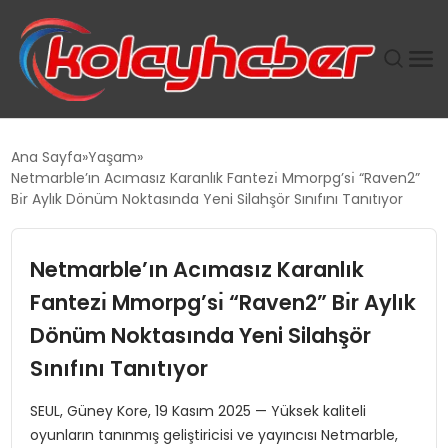
PLUS İNSAN KAYAKLARI
Ana Sayfa
Yaşam
Netmarble’ın Acımasız Karanlık Fantezı̇ Mmorpg’sı̇ “Raven2”
SUWEN’IN İSTIHDAM MODELI EKONOMIDE KADIN
Bı̇r Aylık Dönüm Noktasında Yeni Silahşör Sınıfını Tanıtıyor
GÜCÜNÜBÜYÜTÜYOR
Netmarble’ın Acımasız Karanlık
TANYER YAPI ZEMIN MÜHENDISLIĞINDE HEDEF
BÜYÜTTÜ
Fantezı̇ Mmorpg’sı̇ “Raven2” Bı̇r Aylık
Dönüm Noktasında Yeni Silahşör
TOROSLAR’DA PAZAR GERGİNLİĞİ!
Sınıfını Tanıtıyor
SEUL, Güney Kore, 19 Kasım 2025 — Yüksek kaliteli
oyunların tanınmış geliştiricisi ve yayıncısı Netmarble,