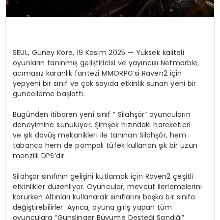
SEUL, Güney Kore, 19 Kasım 2025 — Yüksek kaliteli
oyunların tanınmış geliştiricisi ve yayıncısı Netmarble,
acımasız karanlık fantezi MMORPG’si
Raven2
için
yepyeni bir sınıf ve çok sayıda etkinlik sunan yeni bir
güncelleme başlattı.
Bugünden itibaren yeni sınıf ”
Silahşör
” oyuncuların
deneyimine sunuluyor. Şimşek hızındaki hareketleri
ve şık dövüş mekanikleri ile tanınan Silahşör, hem
tabanca hem de pompalı tüfek kullanan şık bir uzun
menzilli DPS’dir.
Silahşör sınıfının gelişini kutlamak için
Raven2
çeşitli
etkinlikler düzenliyor. Oyuncular, mevcut ilerlemelerini
korurken Altınları kullanarak sınıflarını başka bir sınıfa
değiştirebilirler. Ayrıca, oyuna giriş yapan tüm
oyunculara “Gunslinger Büyüme Desteği Sandığı”