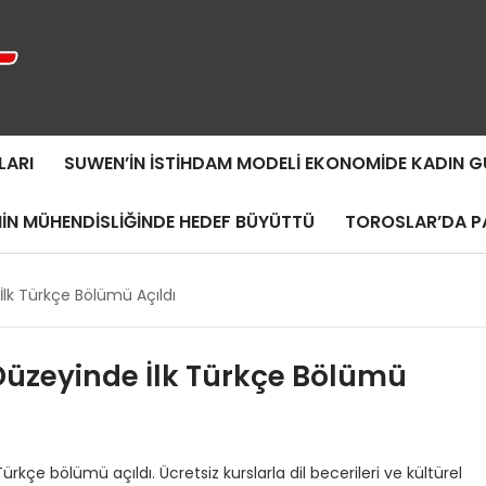
LARI
SUWEN’IN İSTIHDAM MODELI EKONOMIDE KADIN
MIN MÜHENDISLIĞINDE HEDEF BÜYÜTTÜ
TOROSLAR’DA PA
lk Türkçe Bölümü Açıldı
üzeyinde İlk Türkçe Bölümü
rkçe bölümü açıldı. Ücretsiz kurslarla dil becerileri ve kültürel