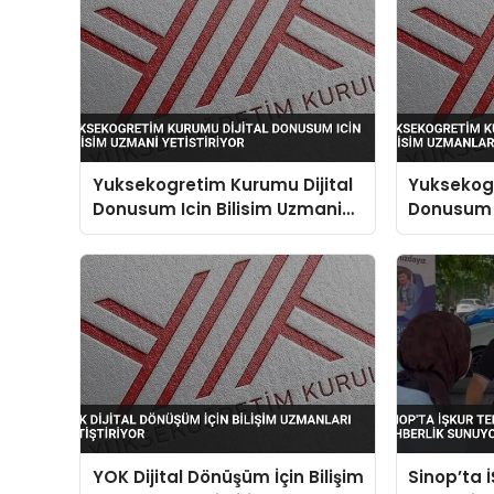
Yuksekogretim Kurumu Dijital
Yuksekogr
Donusum Icin Bilisim Uzmani
Donusum I
Yetistiriyor
Uzmanlari 
YOK Dijital Dönüşüm İçin Bilişim
Sinop’ta 