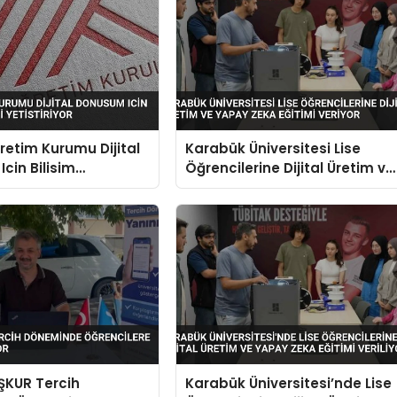
etim Kurumu Dijital
Karabük Üniversitesi Lise
cin Bilisim
Öğrencilerine Dijital Üretim ve
Yetistiriyor
Yapay Zeka Eğitimi Veriyor
İŞKUR Tercih
Karabük Üniversitesi’nde Lise