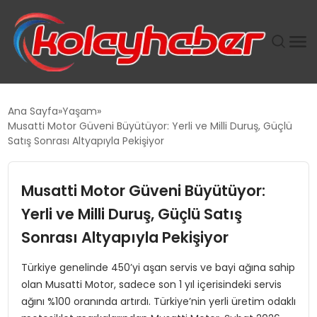
PLUS İNSAN KAYAKLARI
Ana Sayfa
Yaşam
Musatti Motor Güveni Büyütüyor: Yerli ve Milli Duruş, Güçlü
SUWEN’IN İSTIHDAM MODELI EKONOMIDE KADIN
Satış Sonrası Altyapıyla Pekişiyor
GÜCÜNÜBÜYÜTÜYOR
Musatti Motor Güveni Büyütüyor:
TANYER YAPI ZEMIN MÜHENDISLIĞINDE HEDEF
BÜYÜTTÜ
Yerli ve Milli Duruş, Güçlü Satış
Sonrası Altyapıyla Pekişiyor
TOROSLAR’DA PAZAR GERGİNLİĞİ!
Türkiye genelinde 450’yi aşan servis ve bayi ağına sahip
olan Musatti Motor, sadece son 1 yıl içerisindeki servis
ağını %100 oranında artırdı. Türkiye’nin yerli üretim odaklı