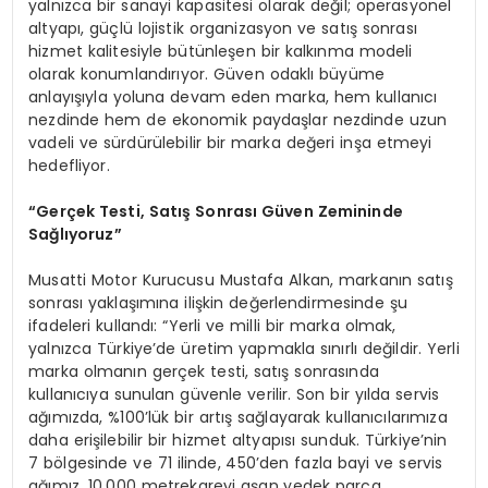
yalnızca bir sanayi kapasitesi olarak değil; operasyonel
altyapı, güçlü lojistik organizasyon ve satış sonrası
hizmet kalitesiyle bütünleşen bir kalkınma modeli
olarak konumlandırıyor. Güven odaklı büyüme
anlayışıyla yoluna devam eden marka, hem kullanıcı
nezdinde hem de ekonomik paydaşlar nezdinde uzun
vadeli ve sürdürülebilir bir marka değeri inşa etmeyi
hedefliyor.
“Gerçek Testi, Satış Sonrası Güven Zemininde
Sağlıyoruz”
Musatti Motor Kurucusu Mustafa Alkan, markanın satış
sonrası yaklaşımına ilişkin değerlendirmesinde şu
ifadeleri kullandı: “Yerli ve milli bir marka olmak,
yalnızca Türkiye’de üretim yapmakla sınırlı değildir. Yerli
marka olmanın gerçek testi, satış sonrasında
kullanıcıya sunulan güvenle verilir. Son bir yılda servis
ağımızda, %100’lük bir artış sağlayarak kullanıcılarımıza
daha erişilebilir bir hizmet altyapısı sunduk. Türkiye’nin
7 bölgesinde ve 71 ilinde, 450’den fazla bayi ve servis
ağımız, 10.000 metrekareyi aşan yedek parça