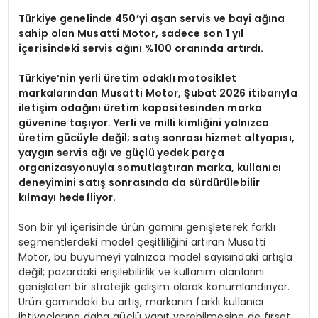
Türkiye genelinde 450’yi aşan servis ve bayi ağına
sahip olan Musatti Motor, sadece son 1 yıl
içerisindeki servis ağını %100 oranında artırdı.
Türkiye’nin yerli üretim odaklı motosiklet
markalarından Musatti Motor, Şubat 2026 itibarıyla
iletişim odağını üretim kapasitesinden marka
güvenine taşıyor. Yerli ve milli kimliğini yalnızca
üretim gücüyle değil; satış sonrası hizmet altyapısı,
yaygın servis ağı ve güçlü yedek parça
organizasyonuyla somutlaştıran marka, kullanıcı
deneyimini satış sonrasında da sürdürülebilir
kılmayı hedefliyor.
Son bir yıl içerisinde ürün gamını genişleterek farklı
segmentlerdeki model çeşitliliğini artıran Musatti
Motor, bu büyümeyi yalnızca model sayısındaki artışla
değil; pazardaki erişilebilirlik ve kullanım alanlarını
genişleten bir stratejik gelişim olarak konumlandırıyor.
Ürün gamındaki bu artış, markanın farklı kullanıcı
ihtiyaçlarına daha güçlü yanıt verebilmesine de fırsat