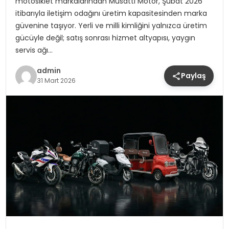
motosiklet markalarından Musatti Motor, Şubat 2026
itibarıyla iletişim odağını üretim kapasitesinden marka
güvenine taşıyor. Yerli ve milli kimliğini yalnızca üretim
gücüyle değil; satış sonrası hizmet altyapısı, yaygın
servis ağı…
admin
Paylaş
31 Mart 2026