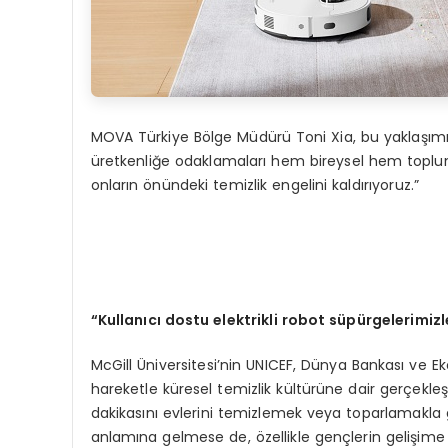
MOVA Türkiye Bölge Müdürü Toni Xia, bu yaklaşımı şöy
üretkenliğe odaklamaları hem bireysel hem toplumsal
onların önündeki temizlik engelini kaldırıyoruz.”
“
Kullan
ı
c
ı
dostu elektrikli robot s
ü
p
ü
rgelerimiz
McGill Üniversitesi’nin UNICEF, Dünya Bankası ve E
hareketle küresel temizlik kültürüne dair gerçekleş
dakikasını evlerini temizlemek veya toparlamakla ge
anlamına gelmese de, özellikle gençlerin gelişime a