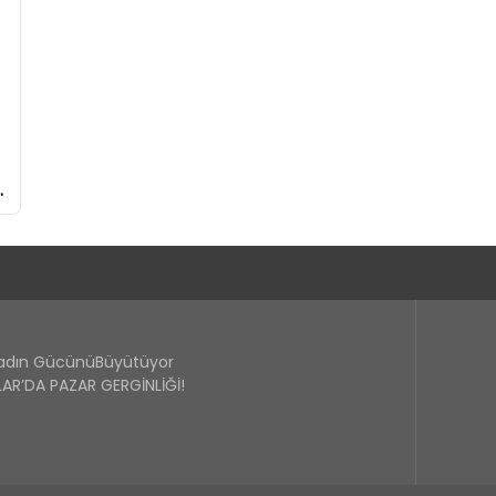
Kadın GücünüBüyütüyor
R’DA PAZAR GERGİNLİĞİ!