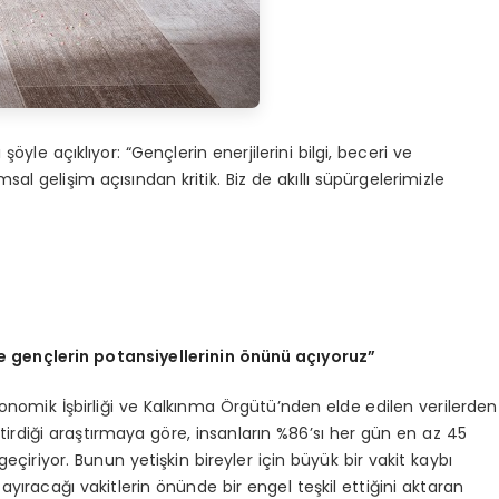
le açıklıyor: “Gençlerin enerjilerini bilgi, beceri ve
 gelişim açısından kritik. Biz de akıllı süpürgelerimizle
le gen
ç
lerin potansiyellerinin
ö
n
ü
n
ü
a
çı
yoruz
”
konomik İşbirliği ve Kalkınma Örgütü’nden elde edilen verilerden
tirdiği araştırmaya göre, insanların %86’sı her gün en az 45
çiriyor. Bunun yetişkin bireyler için büyük bir vakit kaybı
yıracağı vakitlerin önünde bir engel teşkil ettiğini aktaran