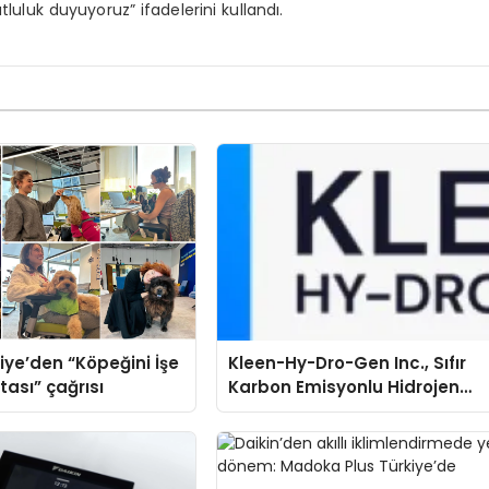
luluk duyuyoruz” ifadelerini kullandı.
iye’den “Köpeğini İşe
Kleen-Hy-Dro-Gen Inc., Sıfır
tası” çağrısı
Karbon Emisyonlu Hidrojen
Isıtma Teknolojisinde ISO ve
TSSA Düzenleyici Onaylarını
Aldı