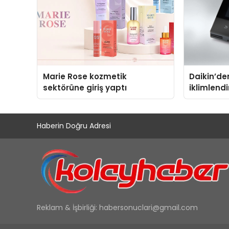
Marie Rose kozmetik
Daikin’den
sektörüne giriş yaptı
iklimlend
Madoka Pl
Haberin Doğru Adresi
Reklam & İşbirliği:
habersonuclari@gmail.com