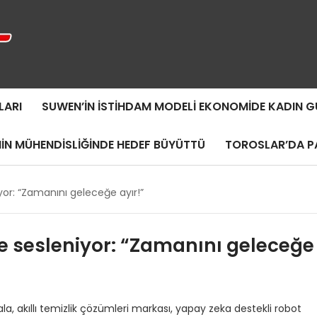
LARI
SUWEN’IN İSTIHDAM MODELI EKONOMIDE KADIN
MIN MÜHENDISLIĞINDE HEDEF BÜYÜTTÜ
TOROSLAR’DA PA
yor: “Zamanını geleceğe ayır!”
e sesleniyor: “Zamanını geleceğe
la, akıllı temizlik çözümleri markası, yapay zeka destekli robot