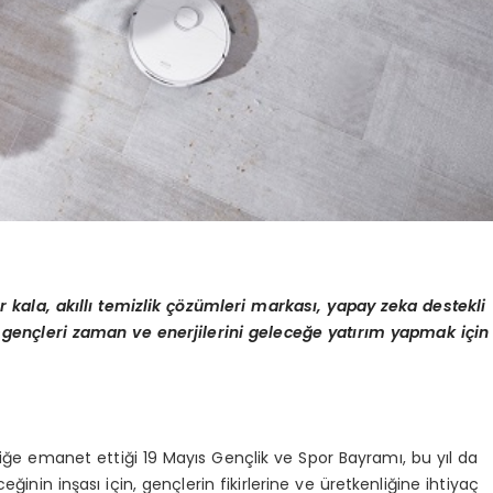
r kala, ak
ı
ll
ı
temizlik
çö
z
ü
mleri markas
ı
, yapay zeka destekli
 gen
ç
leri zaman ve enerjilerini gelece
ğ
e yat
ı
r
ı
m yapmak i
ç
in
ğe emanet ettiği 19 Mayıs Gençlik ve Spor Bayramı, bu yıl da
inin inşası için, gençlerin fikirlerine ve üretkenliğine ihtiyaç