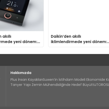
 akıllı
Daikin’den akıllı
irmede yeni dönem:
iklimlendirmede yeni dönem:
us Türkiye’de
Madoka Plus Türkiye’de
Hakkımızda
Plus İnsan Kayakları
Suwen’in İstihdam Modeli Ekonomide 
Tanyer Yapı Zemin Mühendisliğinde Hedef Büyüttü
TOROSLA