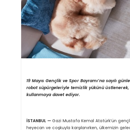
19 May
ı
s Gen
ç
lik ve Spor Bayram
ı’
na say
ı
l
ı
g
ü
nle
robot s
ü
p
ü
rgeleriyle temizlik y
ü
k
ü
n
ü ü
stlenerek,
kullanmaya davet ediyor.
İ
STANBUL
—
Gazi Mustafa Kemal Atatürk’ün gençli
heyecan ve coşkuyla karşılanırken, ülkemizin geleceğ