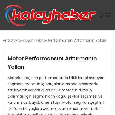
PLUS İNSAN KAYAKLARI
Ana Sayfa
Yaşam
Motor Performansını Arttırmanın Yolları
SUWEN’IN İSTIHDAM MODELI EKONOMIDE KADIN
GÜCÜNÜBÜYÜTÜYOR
Motor Performansını Arttırmanın
Yolları
TANYER YAPI ZEMIN MÜHENDISLIĞINDE HEDEF
BÜYÜTTÜ
Motorlu araçların performansında kritik bir rol oynayan
segman, motorun iç parçaları arasında sızdırmazlık
TOROSLAR’DA PAZAR GERGİNLİĞİ!
sağlayarak verimliliği artırır. Bir motorun düzgün
çalışması için segmanların doğru şekilde seçilmesi ve
kullanılması büyük önem taşır. Motor segman çeşitleri
ise farklı ihtiyaçlara uygun çözümler sunar ve motor
teknolojisinin gelişmesiyle birlikte daha geniş bir