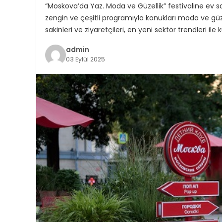
“Moskova’da Yaz. Moda ve Güzellik” festivaline ev sahi
zengin ve çeşitli programıyla konukları moda ve güz
sakinleri ve ziyaretçileri, en yeni sektör trendleri ile 
admin
03 Eylül 2025