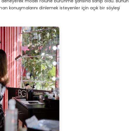
ı deneyerek model rolüne bürünme şansına sahip oldu. Bunun
man konuşmalarını dinlemek isteyenler için açık bir söyleşi