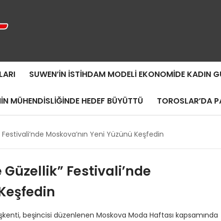
LARI
SUWEN’IN İSTIHDAM MODELI EKONOMIDE KADIN
MIN MÜHENDISLIĞINDE HEDEF BÜYÜTTÜ
TOROSLAR’DA PA
 Festivali’nde Moskova’nın Yeni Yüzünü Keşfedin
Güzellik” Festivali’nde
Keşfedin
başkenti, beşincisi düzenlenen Moskova Moda Haftası kapsamında