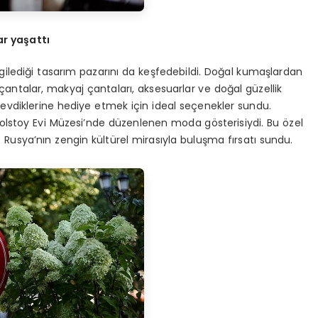
ar yaşattı
ergilediği tasarım pazarını da keşfedebildi. Doğal kumaşlardan
eli çantalar, makyaj çantaları, aksesuarlar ve doğal güzellik
sevdiklerine hediye etmek için ideal seçenekler sundu.
v Tolstoy Evi Müzesi’nde düzenlenen moda gösterisiydi. Bu özel
usya’nın zengin kültürel mirasıyla buluşma fırsatı sundu.