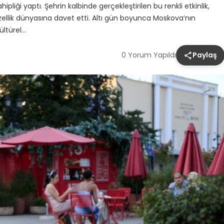
pliği yaptı. Şehrin kalbinde gerçekleştirilen bu renkli etkinlik,
ellik dünyasına davet etti. Altı gün boyunca Moskova’nın
kültürel…
0 Yorum Yapıldı
Paylaş