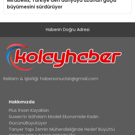
Mirabellix, Türkiye’den dünyaya uzanan güçlü
büyümesini sürdürüyor
Haberin Doğru Adresi
Reklam & İşbirliği:
habersonuclari@gmail.com
Hakkımızda
Plus İnsan Kayakları
Suwen’in İstihdam Modeli Ekonomide Kadın
GücünüBüyütüyor
Tanyer Yapı Zemin Mühendisliğinde Hedef Büyüttü