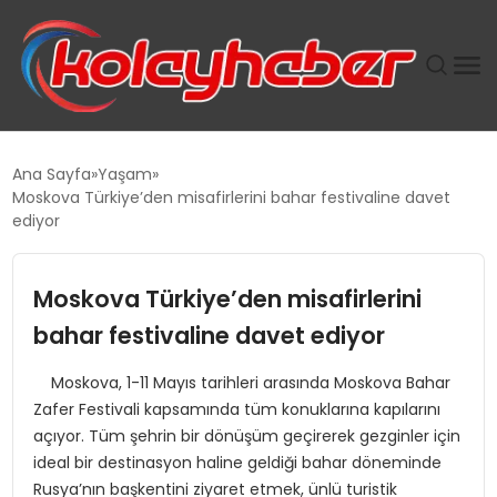
PLUS İNSAN KAYAKLARI
Ana Sayfa
Yaşam
Moskova Türkiye’den misafirlerini bahar festivaline davet
SUWEN’IN İSTIHDAM MODELI EKONOMIDE KADIN
ediyor
GÜCÜNÜBÜYÜTÜYOR
Moskova Türkiye’den misafirlerini
TANYER YAPI ZEMIN MÜHENDISLIĞINDE HEDEF
BÜYÜTTÜ
bahar festivaline davet ediyor
Moskova, 1-11 Mayıs tarihleri arasında Moskova Bahar
TOROSLAR’DA PAZAR GERGİNLİĞİ!
Zafer Festivali kapsamında tüm konuklarına kapılarını
açıyor. Tüm şehrin bir dönüşüm geçirerek gezginler için
ideal bir destinasyon haline geldiği bahar döneminde
Rusya’nın başkentini ziyaret etmek, ünlü turistik