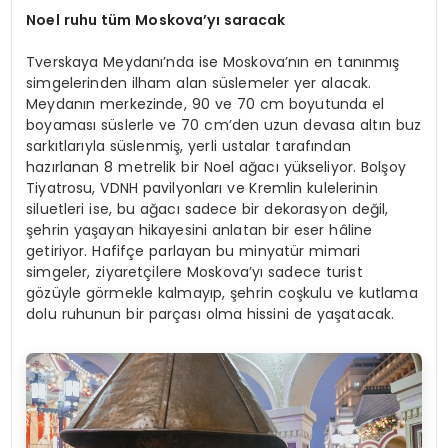
Noel ruhu tüm Moskova’
yı saracak
Tverskaya Meydanı’nda ise Moskova’nın en tanınmış
simgelerinden ilham alan süslemeler yer alacak.
Meydanın merkezinde, 90 ve 70 cm boyutunda el
boyaması süslerle ve 70 cm’den uzun devasa altın buz
sarkıtlarıyla süslenmiş, yerli ustalar tarafından
hazırlanan 8 metrelik bir Noel ağacı yükseliyor. Bolşoy
Tiyatrosu, VDNH pavilyonları ve Kremlin kulelerinin
siluetleri ise, bu ağacı sadece bir dekorasyon değil,
şehrin yaşayan hikayesini anlatan bir eser hâline
getiriyor. Hafifçe parlayan bu minyatür mimari
simgeler, ziyaretçilere Moskova’yı sadece turist
gözüyle görmekle kalmayıp, şehrin coşkulu ve kutlama
dolu ruhunun bir parçası olma hissini de yaşatacak.