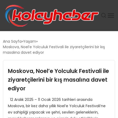
PLUS İNSAN KAYAKLARI
Ana Sayfa
Yaşam
Moskova, Noel’e Yolculuk Festivali ile ziyaretçilerini bir kış
SUWEN’IN İSTIHDAM MODELI EKONOMIDE KADIN
masalına davet ediyor
GÜCÜNÜBÜYÜTÜYOR
Moskova, Noel’e Yolculuk Festivali ile
TANYER YAPI ZEMIN MÜHENDISLIĞINDE HEDEF
BÜYÜTTÜ
ziyaretçilerini bir kış masalına davet
ediyor
TOROSLAR’DA PAZAR GERGİNLİĞİ!
12 Aralık 2025 – 11 Ocak 2026 tarihleri arasında
Moskova, bir kez daha yıllık Noel’e Yolculuk Festivali’ne
ev sahipliği yapacak ve şehri, sevilen geleneklerin,