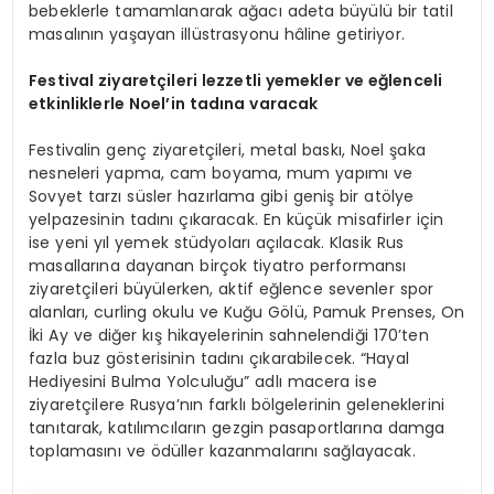
bebeklerle tamamlanarak ağacı adeta büyülü bir tatil
masalının yaşayan illüstrasyonu hâline getiriyor.
Festival ziyaretçileri lezzetli yemekler ve eğlenceli
etkinliklerle Noel’
in tadına varacak
Festivalin genç ziyaretçileri, metal baskı, Noel şaka
nesneleri yapma, cam boyama, mum yapımı ve
Sovyet tarzı süsler hazırlama gibi geniş bir atölye
yelpazesinin tadını çıkaracak. En küçük misafirler için
ise yeni yıl yemek stüdyoları açılacak. Klasik Rus
masallarına dayanan birçok tiyatro performansı
ziyaretçileri büyülerken, aktif eğlence sevenler spor
alanları, curling okulu ve Kuğu Gölü, Pamuk Prenses, On
İki Ay ve diğer kış hikayelerinin sahnelendiği 170’ten
fazla buz gösterisinin tadını çıkarabilecek. “Hayal
Hediyesini Bulma Yolculuğu” adlı macera ise
ziyaretçilere Rusya’nın farklı bölgelerinin geleneklerini
tanıtarak, katılımcıların gezgin pasaportlarına damga
toplamasını ve ödüller kazanmalarını sağlayacak.