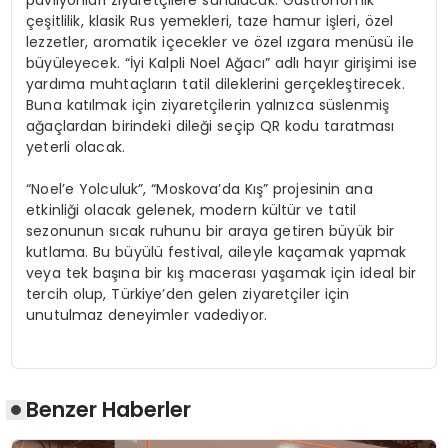
pavilyonları ziyaretçilere sunulacak. Gastronomik
çeşitlilik, klasik Rus yemekleri, taze hamur işleri, özel
lezzetler, aromatik içecekler ve özel ızgara menüsü ile
büyüleyecek. “İyi Kalpli Noel Ağacı” adlı hayır girişimi ise
yardıma muhtaçların tatil dileklerini gerçekleştirecek.
Buna katılmak için ziyaretçilerin yalnızca süslenmiş
ağaçlardan birindeki dileği seçip QR kodu taratması
yeterli olacak.
“Noel’e Yolculuk”, “Moskova’da Kış” projesinin ana
etkinliği olacak gelenek, modern kültür ve tatil
sezonunun sıcak ruhunu bir araya getiren büyük bir
kutlama. Bu büyülü festival, aileyle kaçamak yapmak
veya tek başına bir kış macerası yaşamak için ideal bir
tercih olup, Türkiye’den gelen ziyaretçiler için
unutulmaz deneyimler vadediyor.
Benzer Haberler