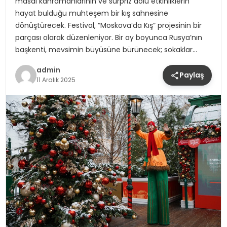
masal kahramanlarının ve sürpriz dolu etkinliklerin
hayat bulduğu muhteşem bir kış sahnesine
dönüştürecek. Festival, “Moskova’da Kış” projesinin bir
parçası olarak düzenleniyor. Bir ay boyunca Rusya’nın
başkenti, mevsimin büyüsüne bürünecek; sokaklar…
admin
Paylaş
11 Aralık 2025