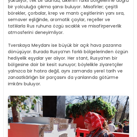
yakalıyor; tek bir alanda, ülkenin farklı bölgelerine doğru
bir yolculuğa çıkma şansı buluyor. Misafirler; çeşitli
börekler, çorbalar, krep ve mantı çeşitlerinin yanı sıra,
semaver eşliğinde, aromatik çaylar, reçeller ve
tatlılarla Rus ruhuna özgü sıcaklık ve misafirperverlik
atmosferini deneyimliyor.
Tverskaya Meydanı ise büyük bir açık hava pazarına
dönüşüyor. Burada Rusya’nın farklı bölgelerinden özgün
hediyelik eşyalar yer alıyor. Her stant, Rusya’nın bir
bölgesine dair bir kesit sunuyor; böylelikle ziyaretçiler
yalnızca bir hatıra değil, aynı zamanda yerel tarih ve
zanaatkârlığın bir parçasını da yanlarında götürme
imkânı buluyor.