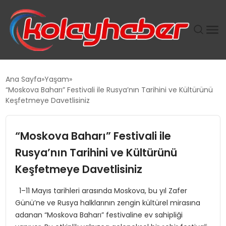
PLUS İNSAN KAYAKLARI
Ana Sayfa
Yaşam
“Moskova Baharı” Festivali ile Rusya’nın Tarihini ve Kültürünü
SUWEN’IN İSTIHDAM MODELI EKONOMIDE KADIN
Keşfetmeye Davetlisiniz
GÜCÜNÜBÜYÜTÜYOR
“Moskova Baharı” Festivali ile
TANYER YAPI ZEMIN MÜHENDISLIĞINDE HEDEF
BÜYÜTTÜ
Rusya’nın Tarihini ve Kültürünü
Keşfetmeye Davetlisiniz
TOROSLAR’DA PAZAR GERGİNLİĞİ!
1–11 Mayıs tarihleri arasında Moskova, bu yıl Zafer
Günü’ne ve Rusya halklarının zengin kültürel mirasına
adanan “Moskova Baharı” festivaline ev sahipliği