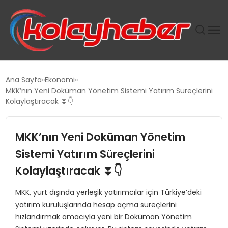
PLUS İNSAN KAYAKLARI
Ana Sayfa
Ekonomi
MKK’nın Yeni Doküman Yönetim Sistemi Yatırım Süreçlerini
SUWEN’IN İSTIHDAM MODELI EKONOMIDE KADIN
Kolaylaştıracak ⏬👇
GÜCÜNÜBÜYÜTÜYOR
MKK’nın Yeni Doküman Yönetim
TANYER YAPI ZEMIN MÜHENDISLIĞINDE HEDEF
BÜYÜTTÜ
Sistemi Yatırım Süreçlerini
Kolaylaştıracak ⏬👇
TOROSLAR’DA PAZAR GERGİNLİĞİ!
MKK, yurt dışında yerleşik yatırımcılar için Türkiye’deki
yatırım kuruluşlarında hesap açma süreçlerini
hızlandırmak amacıyla yeni bir Doküman Yönetim