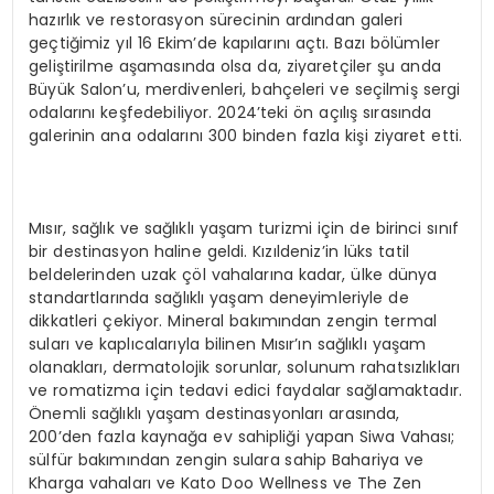
hazırlık ve restorasyon sürecinin ardından galeri
geçtiğimiz yıl 16 Ekim’de kapılarını açtı. Bazı bölümler
geliştirilme aşamasında olsa da, ziyaretçiler şu anda
Büyük Salon’u, merdivenleri, bahçeleri ve seçilmiş sergi
odalarını keşfedebiliyor. 2024’teki ön açılış sırasında
galerinin ana odalarını 300 binden fazla kişi ziyaret etti.
Mısır, sağlık ve sağlıklı yaşam turizmi için de birinci sınıf
bir destinasyon haline geldi. Kızıldeniz’in lüks tatil
beldelerinden uzak çöl vahalarına kadar, ülke dünya
standartlarında sağlıklı yaşam deneyimleriyle de
dikkatleri çekiyor. Mineral bakımından zengin termal
suları ve kaplıcalarıyla bilinen Mısır’ın sağlıklı yaşam
olanakları, dermatolojik sorunlar, solunum rahatsızlıkları
ve romatizma için tedavi edici faydalar sağlamaktadır.
Önemli sağlıklı yaşam destinasyonları arasında,
200’den fazla kaynağa ev sahipliği yapan Siwa Vahası;
sülfür bakımından zengin sulara sahip Bahariya ve
Kharga vahaları ve Kato Doo Wellness ve The Zen