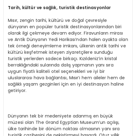
Tarih, kültür ve sağlık, turistik destinasyonlar
Mısır, zengin tarihi, kültürü ve doğal çevresiyle
dünyanın en popüler turistik destinasyonlarından biri
olarak ilgi çekmeye devam ediyor. Firavunların mirası
ve Antik Dünyanın Yedi Harikası’ndan halen ayakta olan
tek örneği deneyimleme imkanı, ülkenin antik tarihi ve
kültürü keşfetmek isteyen ziyaretçilere sunduğu
turistik yerlerden sadece birkaçı. Kızıldeniz’in kristal
berraklığındaki sularında dalış yapmanın yanı sıra
uygun fiyatlı kaliteli otel seçenekleri ve iyi bir
uluslararası hava bağlantısı, Mısır’ı hem aileler hem de
sağlıklı yaşam gezginleri için en iyi destinasyon haline
getiriyor.
Dünyanın tek bir medeniyete adanmış en büyük
müzesi olan The Grand Egyptian Museum’un açılışı,
ülke tarihinde bir dönüm noktası olmasının yanı sıra
turistik cazibesini de pekiştirmeyi başardı. Otuz yıllık