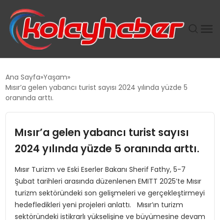
PLUS İNSAN KAYAKLARI
Ana Sayfa
Yaşam
Mısır’a gelen yabancı turist sayısı 2024 yılında yüzde 5
SUWEN’IN İSTIHDAM MODELI EKONOMIDE KADIN
oranında arttı.
GÜCÜNÜBÜYÜTÜYOR
Mısır’a gelen yabancı turist sayısı
TANYER YAPI ZEMIN MÜHENDISLIĞINDE HEDEF
BÜYÜTTÜ
2024 yılında yüzde 5 oranında arttı.
Mısır Turizm ve Eski Eserler Bakanı Sherif Fathy, 5-7
TOROSLAR’DA PAZAR GERGİNLİĞİ!
Şubat tarihleri arasında düzenlenen EMITT 2025’te Mısır
turizm sektöründeki son gelişmeleri ve gerçekleştirmeyi
hedefledikleri yeni projeleri anlattı. Mısır’ın turizm
sektöründeki istikrarlı yükselişine ve büyümesine devam