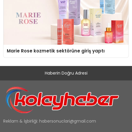
Marie Rose kozmetik sektörüne giriş yaptı
Haberin Doğru Adresi
Reklam & İşbirliği:
habersonuclari@gmail.com