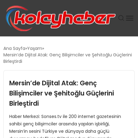
PLUS İNSAN KAYAKLARI
Ana Sayfa
Yaşam
Mersin’de Dijital Atak: Genç Bilişimciler ve Şehitoğlu Güçlerini
SUWEN’IN İSTIHDAM MODELI EKONOMIDE KADIN
Birleştirdi
GÜCÜNÜBÜYÜTÜYOR
Mersin’de Dijital Atak: Genç
TANYER YAPI ZEMIN MÜHENDISLIĞINDE HEDEF
BÜYÜTTÜ
Bilişimciler ve Şehitoğlu Güçlerini
Birleştirdi
TOROSLAR’DA PAZAR GERGİNLİĞİ!
Haber Merkezi: Sonses.tv ile 200 internet gazetesinin
sahibi genç bilişimciler arasında yapılan işbirliği,
Mersin’in sesini Türkiye ve dünyaya daha güçlü