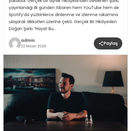
yakaladı. Gerçek bir ayrılık hikayesinden beslenen şarkı,
yayınlandığı ilk günden itibaren hem YouTube hem de
Spotify’da yüzbinlerce dinlenme ve izlenme rakamına
ulaşarak dikkatleri üzerine çekti. Gerçek Bir Hikâyeden
Doğan Şarkı “Hayat Bu…
admin
Paylaş
22 Nisan 2026