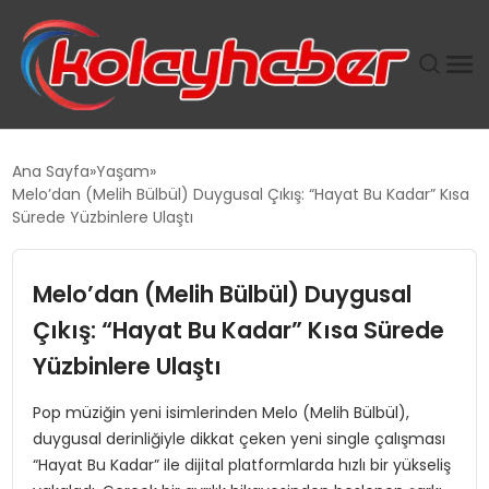
PLUS İNSAN KAYAKLARI
Ana Sayfa
Yaşam
Melo’dan (Melih Bülbül) Duygusal Çıkış: “Hayat Bu Kadar” Kısa
SUWEN’IN İSTIHDAM MODELI EKONOMIDE KADIN
Sürede Yüzbinlere Ulaştı
GÜCÜNÜBÜYÜTÜYOR
Melo’dan (Melih Bülbül) Duygusal
TANYER YAPI ZEMIN MÜHENDISLIĞINDE HEDEF
BÜYÜTTÜ
Çıkış: “Hayat Bu Kadar” Kısa Sürede
Yüzbinlere Ulaştı
TOROSLAR’DA PAZAR GERGİNLİĞİ!
Pop müziğin yeni isimlerinden Melo (Melih Bülbül),
duygusal derinliğiyle dikkat çeken yeni single çalışması
“Hayat Bu Kadar” ile dijital platformlarda hızlı bir yükseliş