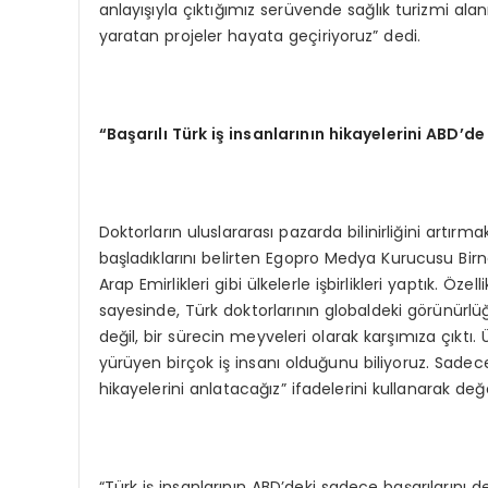
anlayışıyla çıktığımız serüvende sağlık turizmi a
yaratan projeler hayata geçiriyoruz” dedi.
“Başarılı Türk iş insanlarının hikayelerini ABD’d
Doktorların uluslararası pazarda bilinirliğini artırm
başladıklarını belirten Egopro Medya Kurucusu Birn
Arap Emirlikleri gibi ülkelerle işbirlikleri yaptık. Ö
sayesinde, Türk doktorlarının globaldeki görünürlü
değil, bir sürecin meyveleri olarak karşımıza çıktı.
yürüyen birçok iş insanı olduğunu biliyoruz. Sadece
hikayelerini anlatacağız” ifadelerini kullanarak değ
“Türk iş insanlarının ABD’deki sadece başarılarını deği