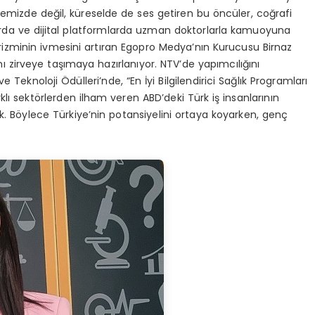
kemizde değil, küreselde de ses getiren bu öncüler, coğrafi
llarda ve dijital platformlarda uzman doktorlarla kamuoyuna
 turizminin ivmesini artıran Egopro Medya’nın Kurucusu Birnaz
nı zirveye taşımaya hazırlanıyor. NTV’de yapımcılığını
e Teknoloji Ödülleri’nde, “En İyi Bilgilendirici Sağlık Programları
lı sektörlerden ilham veren ABD’deki Türk iş insanlarının
k. Böylece Türkiye’nin potansiyelini ortaya koyarken, genç