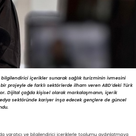
lgilendirici içerikler sunarak sağlık turizminin ivmesini
 bir projeyle de farklı sektörlerde ilham veren ABD’deki Türk
yor. Dijital çağda kişisel olarak markalaşmanın, içerik
medya sektöründe kariyer inşa edecek gençlere de güncel
ndu.
ağda yaratıcı ve bilgilendirici içeriklerle toplumu aydınlatmaya