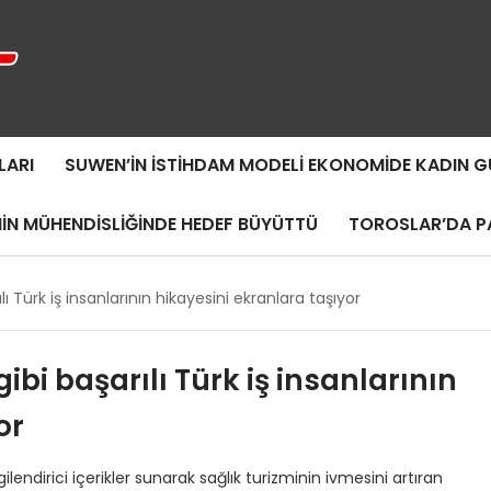
LARI
SUWEN’IN İSTIHDAM MODELI EKONOMIDE KADIN
MIN MÜHENDISLIĞINDE HEDEF BÜYÜTTÜ
TOROSLAR’DA PA
lı Türk iş insanlarının hikayesini ekranlara taşıyor
ibi başarılı Türk iş insanlarının
or
ndirici içerikler sunarak sağlık turizminin ivmesini artıran