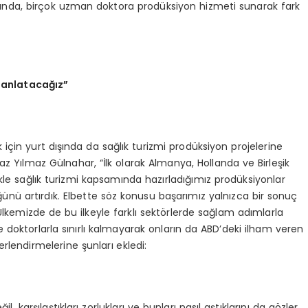
lanında, birçok uzman doktora prodüksiyon hizmeti sunarak fark
e anlatacağız”
ak için yurt dışında da sağlık turizmi prodüksiyon projelerine
az Yılmaz Gülnahar, “İlk olarak Almanya, Hollanda ve Birleşik
zellikle sağlık turizmi kapsamında hazırladığımız prodüksiyonlar
ğünü artırdık. Elbette söz konusu başarımız yalnızca bir sonuç
 Ülkemizde de bu ilkeyle farklı sektörlerde sağlam adımlarla
 doktorlarla sınırlı kalmayarak onların da ABD’deki ilham veren
erlendirmelerine şunları ekledi:
l, karşılaştıkları zorlukları ve bunları nasıl aştıklarını da gözler