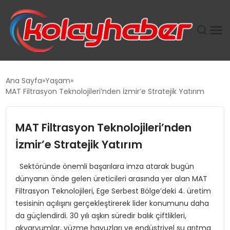
PLUS İNSAN KAYAKLARI
Ana Sayfa
Yaşam
MAT Filtrasyon Teknolojileri’nden İzmir’e Stratejik Yatırım
SUWEN’IN İSTIHDAM MODELI EKONOMIDE KADIN
GÜCÜNÜBÜYÜTÜYOR
MAT Filtrasyon Teknolojileri’nden
TANYER YAPI ZEMIN MÜHENDISLIĞINDE HEDEF
İzmir’e Stratejik Yatırım
BÜYÜTTÜ
Sektöründe önemli başarılara imza atarak bugün
dünyanın önde gelen üreticileri arasında yer alan MAT
TOROSLAR’DA PAZAR GERGİNLİĞİ!
Filtrasyon Teknolojileri, Ege Serbest Bölge’deki 4. üretim
tesisinin açılışını gerçekleştirerek lider konumunu daha
da güçlendirdi. 30 yılı aşkın süredir balık çiftlikleri,
akvaryumlar, yüzme havuzları ve endüstriyel su arıtma