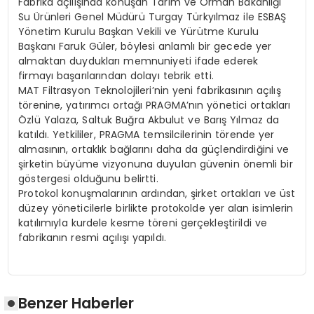
Fabrika açılışında konuşan Tarım ve Orman Bakanlığı
Su Ürünleri Genel Müdürü Turgay Türkyılmaz ile ESBAŞ
Yönetim Kurulu Başkan Vekili ve Yürütme Kurulu
Başkanı Faruk Güler, böylesi anlamlı bir gecede yer
almaktan duydukları memnuniyeti ifade ederek
firmayı başarılarından dolayı tebrik etti.
MAT Filtrasyon Teknolojileri’nin yeni fabrikasının açılış
törenine, yatırımcı ortağı PRAGMA’nın yönetici ortakları
Özlü Yalaza, Saltuk Buğra Akbulut ve Barış Yılmaz da
katıldı. Yetkililer, PRAGMA temsilcilerinin törende yer
almasının, ortaklık bağlarını daha da güçlendirdiğini ve
şirketin büyüme vizyonuna duyulan güvenin önemli bir
göstergesi olduğunu belirtti.
Protokol konuşmalarının ardından, şirket ortakları ve üst
düzey yöneticilerle birlikte protokolde yer alan isimlerin
katılımıyla kurdele kesme töreni gerçekleştirildi ve
fabrikanın resmi açılışı yapıldı.
Benzer Haberler