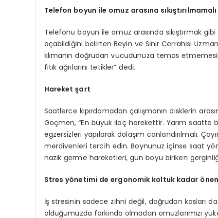
Telefon boyun ile omuz arasına sıkıştırılmamalı
Telefonu boyun ile omuz arasında sıkıştırmak gibi 
açabildiğini belirten Beyin ve Sinir Cerrahisi Uzma
klimanın doğrudan vücudunuza temas etmemesine
fıtık ağrılarını tetikler” dedi.
Hareket şart
Saatlerce kıpırdamadan çalışmanın disklerin arasın
Göçmen, “En büyük ilaç harekettir. Yarım saatte bi
egzersizleri yapılarak dolaşım canlandırılmalı. Çayı
merdivenleri tercih edin. Boynunuz içinse saat yö
nazik germe hareketleri, gün boyu biriken gerginliğ
Stres yönetimi de ergonomik koltuk kadar önem
İş stresinin sadece zihni değil, doğrudan kasları da
olduğumuzda farkında olmadan omuzlarımızı yukarı kal