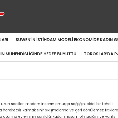
LARI
SUWEN’IN İSTIHDAM MODELI EKONOMIDE KADIN
MIN MÜHENDISLIĞINDE HEDEF BÜYÜTTÜ
TOROSLAR’DA PA
 uzun saatler, modern insanın omurga sağlığını ciddi bir tehdit
hareketsiz kalmak sinir sıkışmalarına ve geri dönülemez fıtıklar
 da oturma eyleminin sanıldığı kadar masum olmadığını ve yanlış