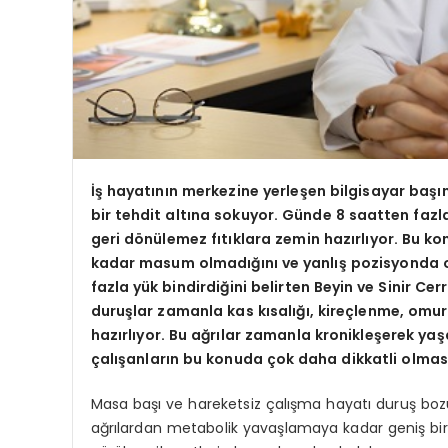
İş hayatının merkezine yerleşen bilgisayar başı
bir tehdit altına sokuyor. Günde 8 saatten faz
geri dönülemez fıtıklara zemin hazırlıyor. Bu k
kadar masum olmadığını ve yanlış pozisyonda
fazla yük bindirdiğini belirten Beyin ve Sinir Ce
duruşlar zamanla kas kısalığı, kireçlenme, omurga
hazırlıyor. Bu ağrılar zamanla kronikleşerek yaş
çalışanların bu konuda çok daha dikkatli olmas
Masa başı ve hareketsiz çalışma hayatı duruş bozukl
ağrılardan metabolik yavaşlamaya kadar geniş bir sa