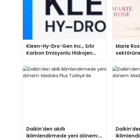
Kleen-Hy-Dro-Gen Inc., Sıfır
Marie Ro
Karbon Emisyonlu Hidrojen
sektörüne
Isıtma Teknolojisinde ISO ve
TSSA Düzenleyici Onaylarını
Aldı
Daikin’den akıllı
Daikin’den
iklimlendirmede yeni dönem:
iklimlend