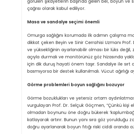
görülen şikayetlerin başında gelen bel, boyun ve sı
çağrısı olarak kabul ediliyor.
Masa ve sandalye seçimi önemli
Omurga sağlığını korumada ilk adımın çalışma ma
dikkat çeken Beyin ve Sinir Cerrahisi Uzmanı Prof
ve yüksekliğinin ayarlanabilir olması bir lüks değil,
açıyla durmalı ve monitörünüz göz hizasında yakla
için dik duruş hayati önem taşır. Sandalye ile sır
basmıyorsa bir destek kullanılmalı. Vücut ağırlığı 
Görme problemleri boyun sağlığını bozuyor
Görme bozuklukları ve yetersiz ortam aydınlatması
vurgulayan Prof. Dr. Selçuk Göçmen, “Çünkü kişi e
olmadan boynunu öne doğru bükerek ‘kaplumbağa 
katlayarak artırır. Bunun yanı sıra göz yorulduğu
doğru ayarlanarak boyun fıtığı riski ciddi oranda aza