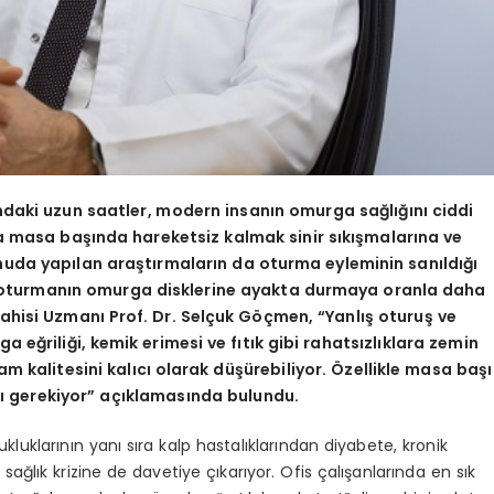
ndaki uzun saatler, modern insanın omurga sağlığını ciddi
la masa başında hareketsiz kalmak sinir sıkışmalarına ve
onuda yapılan araştırmaların da oturma eyleminin sanıldığı
 oturmanın omurga disklerine ayakta durmaya oranla daha
rrahisi Uzmanı Prof. Dr. Selçuk Göçmen, “Yanlış oturuş ve
 eğriliği, kemik erimesi ve fıtık gibi rahatsızlıklara zemin
am kalitesini kalıcı olarak düşürebiliyor. Özellikle masa başı
ı gerekiyor” açıklamasında bulundu.
uklarının yanı sıra kalp hastalıklarından diyabete, kronik
ğlık krizine de davetiye çıkarıyor. Ofis çalışanlarında en sık