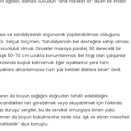
rt ağrıları, aslında vücudun “artık hareket et” diyen bir imdat
sa ve sandalyesinin ergonomik yapılandırılması olduğuna
. Dr. Selçuk Göçmen, “Sandalyenizin bel desteğine sahip olması
 zorunluluk olmalı. Dirsekler masaya paralel, 90 derecelik bir
şık 50-70 cm uzakta konumlanmalı. Bel fıtığı olan çalışanlar
t arasında boşluk kalmamalı. Eğer ayaklarınız yere tam
ayaklara aktarılamazsa tüm yük beldeki disklere biner” dedi.
nın da boyun sağlığını doğrudan tehdit edebildiğini
krandakileri net görebilmek veya okuyabilmek için farkında
duruşu’ sergiler, bu da servikal omurgaya binen yükü
 zaman da boyun bükülmesine nede olur. Işık ve ekran mesafesi
ltılabilir” diye konuştu.