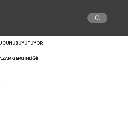
 GÜCÜNÜBÜYÜTÜYOR
ZAR GERGİNLİĞİ!
a