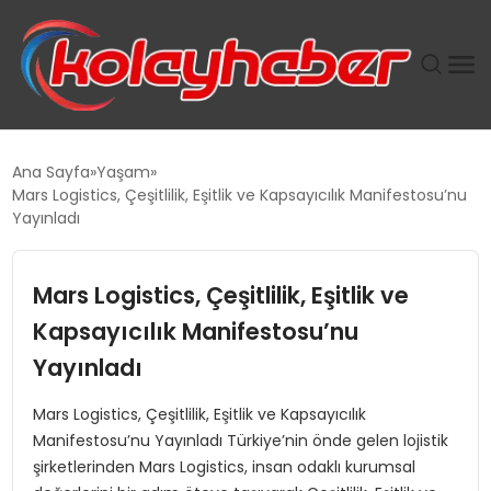
PLUS İNSAN KAYAKLARI
Ana Sayfa
Yaşam
Mars Logistics, Çeşitlilik, Eşitlik ve Kapsayıcılık Manifestosu’nu
SUWEN’IN İSTIHDAM MODELI EKONOMIDE KADIN
Yayınladı
GÜCÜNÜBÜYÜTÜYOR
Mars Logistics, Çeşitlilik, Eşitlik ve
TANYER YAPI ZEMIN MÜHENDISLIĞINDE HEDEF
BÜYÜTTÜ
Kapsayıcılık Manifestosu’nu
Yayınladı
TOROSLAR’DA PAZAR GERGİNLİĞİ!
Mars Logistics, Çeşitlilik, Eşitlik ve Kapsayıcılık
Manifestosu’nu Yayınladı Türkiye’nin önde gelen lojistik
şirketlerinden Mars Logistics, insan odaklı kurumsal