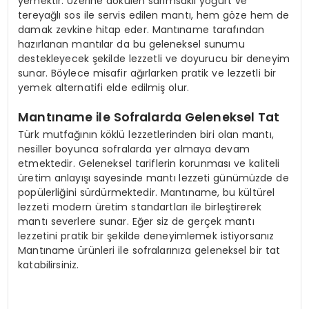
yemektir. Üzerine dökülen sarımsaklı yoğurt ve
tereyağlı sos ile servis edilen mantı, hem göze hem de
damak zevkine hitap eder. Mantıname tarafından
hazırlanan mantılar da bu geleneksel sunumu
destekleyecek şekilde lezzetli ve doyurucu bir deneyim
sunar. Böylece misafir ağırlarken pratik ve lezzetli bir
yemek alternatifi elde edilmiş olur.
Mantıname ile Sofralarda Geleneksel Tat
Türk mutfağının köklü lezzetlerinden biri olan mantı,
nesiller boyunca sofralarda yer almaya devam
etmektedir. Geleneksel tariflerin korunması ve kaliteli
üretim anlayışı sayesinde mantı lezzeti günümüzde de
popülerliğini sürdürmektedir. Mantıname, bu kültürel
lezzeti modern üretim standartları ile birleştirerek
mantı severlere sunar. Eğer siz de gerçek mantı
lezzetini pratik bir şekilde deneyimlemek istiyorsanız
Mantıname ürünleri ile sofralarınıza geleneksel bir tat
katabilirsiniz.