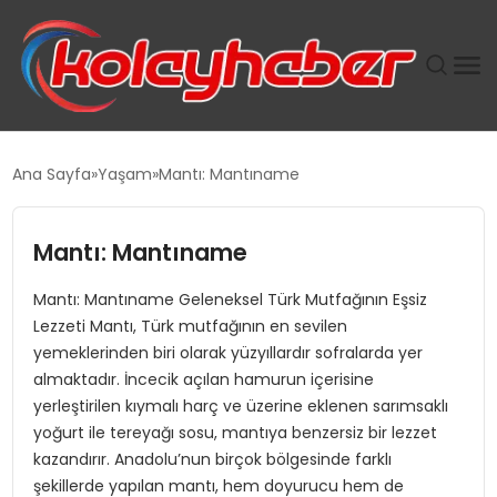
PLUS İNSAN KAYAKLARI
Ana Sayfa
Yaşam
Mantı: Mantıname
SUWEN’IN İSTIHDAM MODELI EKONOMIDE KADIN
GÜCÜNÜBÜYÜTÜYOR
Mantı: Mantıname
Mantı: Mantıname Geleneksel Türk Mutfağının Eşsiz
TANYER YAPI ZEMIN MÜHENDISLIĞINDE HEDEF
Lezzeti Mantı, Türk mutfağının en sevilen
BÜYÜTTÜ
yemeklerinden biri olarak yüzyıllardır sofralarda yer
almaktadır. İncecik açılan hamurun içerisine
TOROSLAR’DA PAZAR GERGİNLİĞİ!
yerleştirilen kıymalı harç ve üzerine eklenen sarımsaklı
yoğurt ile tereyağı sosu, mantıya benzersiz bir lezzet
kazandırır. Anadolu’nun birçok bölgesinde farklı
şekillerde yapılan mantı, hem doyurucu hem de