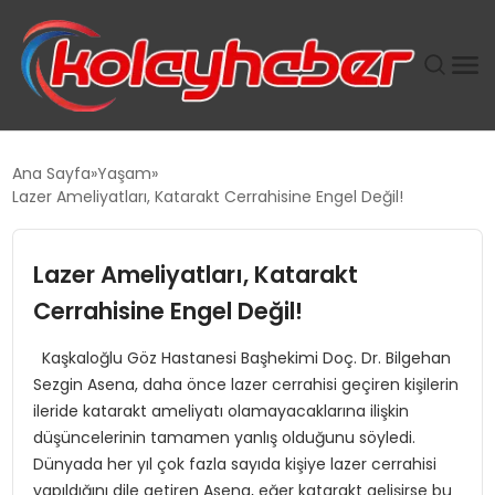
PLUS İNSAN KAYAKLARI
Ana Sayfa
Yaşam
Lazer Ameliyatları, Katarakt Cerrahisine Engel Değil!
SUWEN’IN İSTIHDAM MODELI EKONOMIDE KADIN
GÜCÜNÜBÜYÜTÜYOR
Lazer Ameliyatları, Katarakt
TANYER YAPI ZEMIN MÜHENDISLIĞINDE HEDEF
Cerrahisine Engel Değil!
BÜYÜTTÜ
Kaşkaloğlu Göz Hastanesi Başhekimi Doç. Dr. Bilgehan
Sezgin Asena, daha önce lazer cerrahisi geçiren kişilerin
TOROSLAR’DA PAZAR GERGİNLİĞİ!
ileride katarakt ameliyatı olamayacaklarına ilişkin
düşüncelerinin tamamen yanlış olduğunu söyledi.
Dünyada her yıl çok fazla sayıda kişiye lazer cerrahisi
yapıldığını dile getiren Asena, eğer katarakt gelişirse bu