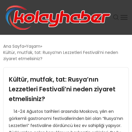
PLUS İNSAN KAYAKLARI
Ana Sayfa
Yaşam
Kültür, mutfak, tat: Rusya’nın Lezzetleri Festivali’ni neden
SUWEN’IN İSTIHDAM MODELI EKONOMIDE KADIN
ziyaret etmelisiniz?
GÜCÜNÜBÜYÜTÜYOR
Kültür, mutfak, tat: Rusya’nın
TANYER YAPI ZEMIN MÜHENDISLIĞINDE HEDEF
BÜYÜTTÜ
Lezzetleri Festivali’ni neden ziyaret
etmelisiniz?
TOROSLAR’DA PAZAR GERGİNLİĞİ!
14-24 Ağustos tarihleri arasında Moskova, yılın en
görkemli gastronomi festivallerinden biri olan “Rusya’nın
Lezzetleri” festivaline dördüncü kez ev sahipliği yapıyor.