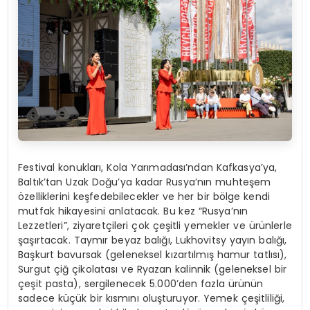
Festival konukları, Kola Yarımadası’ndan Kafkasya’ya,
Baltık’tan Uzak Doğu’ya kadar Rusya’nın muhteşem
özelliklerini keşfedebilecekler ve her bir bölge kendi
mutfak hikayesini anlatacak. Bu kez “Rusya’nın
Lezzetleri”, ziyaretçileri çok çeşitli yemekler ve ürünlerle
şaşırtacak. Taymır beyaz balığı, Lukhovitsy yayın balığı,
Başkurt bavursak (geleneksel kızartılmış hamur tatlısı),
Surgut çiğ çikolatası ve Ryazan kalinnik (geleneksel bir
çeşit pasta), sergilenecek 5.000’den fazla ürünün
sadece küçük bir kısmını oluşturuyor. Yemek çeşitliliği,