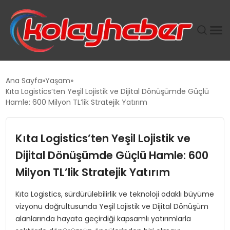
PLUS İNSAN KAYAKLARI
Ana Sayfa
Yaşam
Kıta Logistics’ten Yeşil Lojistik ve Dijital Dönüşümde Güçlü
SUWEN’IN İSTIHDAM MODELI EKONOMIDE KADIN
Hamle: 600 Milyon TL’lik Stratejik Yatırım
GÜCÜNÜBÜYÜTÜYOR
Kıta Logistics’ten Yeşil Lojistik ve
TANYER YAPI ZEMIN MÜHENDISLIĞINDE HEDEF
BÜYÜTTÜ
Dijital Dönüşümde Güçlü Hamle: 600
Milyon TL’lik Stratejik Yatırım
TOROSLAR’DA PAZAR GERGİNLİĞİ!
Kıta Logistics, sürdürülebilirlik ve teknoloji odaklı büyüme
vizyonu doğrultusunda Yeşil Lojistik ve Dijital Dönüşüm
alanlarında hayata geçirdiği kapsamlı yatırımlarla