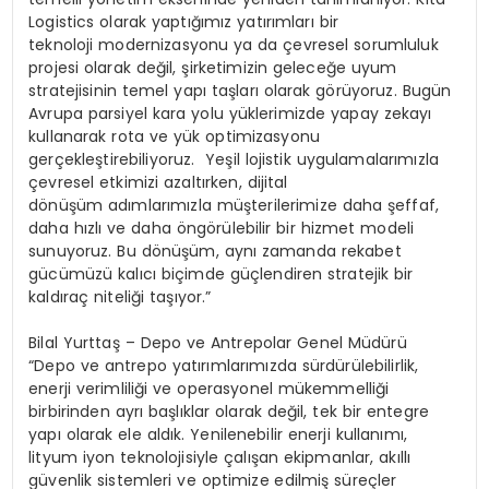
Logistics olarak yaptığımız yatırımları bir
teknoloji modernizasyonu ya da çevresel sorumluluk
projesi olarak değil, şirketimizin geleceğe uyum
stratejisinin temel yapı taşları olarak görüyoruz. Bugün
Avrupa parsiyel kara yolu yüklerimizde yapay zekayı
kullanarak rota ve yük optimizasyonu
gerçekleştirebiliyoruz. Yeşil lojistik uygulamalarımızla
çevresel etkimizi azaltırken, dijital
dönüşüm adımlarımızla müşterilerimize daha şeffaf,
daha hızlı ve daha öngörülebilir bir hizmet modeli
sunuyoruz. Bu dönüşüm, aynı zamanda rekabet
gücümüzü kalıcı biçimde güçlendiren stratejik bir
kaldıraç niteliği taşıyor.”
Bilal Yurttaş – Depo ve Antrepolar Genel Müdürü
“Depo ve antrepo yatırımlarımızda sürdürülebilirlik,
enerji verimliliği ve operasyonel mükemmelliği
birbirinden ayrı başlıklar olarak değil, tek bir entegre
yapı olarak ele aldık. Yenilenebilir enerji kullanımı,
lityum iyon teknolojisiyle çalışan ekipmanlar, akıllı
güvenlik sistemleri ve optimize edilmiş süreçler