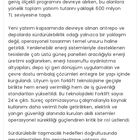
geniş ölçekli programını devreye alırken, bu alanlara
yönelik toplam yatırım tutarını yaklaşık
600 milyon
TL
seviyesine taşıdı.
Yeni yatırım kapsamında devreye alınan antrepo ve
depolarda sürdürülebilirlik odağı yalnızca bir yaklaşım
değil, operasyonel tasarımın temel unsuru haline
getirildi. Yenilenebilir enerji sistemleriyle desteklenen
tesislerde çatı üstü güneş panelleri aracılığıyla enerji
üretimi sağlanırken, enerji tasarruflu aydınlatma
altyapıları, depo içi geri dönüşüm uygulamaları ve
çevre dostu ambalaj çözümleri entegre bir yapı içinde
kurgulandı. Lityum iyon forklift teknolojisine geçişle
birlikte hem enerji verimliliği hem de iş güvenliği
standartları yükseltildi. Bu teknolojideki Forklift sayısı
24’e çıktı. Süreç optimizasyonu çalışmalarıyla kaynak
kullanımı daha verimli hale getirilirken, elektrik ve
yangın güvenliği alanında kurulan akıllı sistemler
operasyonel sürekliliği güçlendiren kritik bir rol üstlendi.
Sürdürülebilir taşımacılık hedefleri doğrultusunda
gerçekleştirilen filo gençleştirme yatırımı da