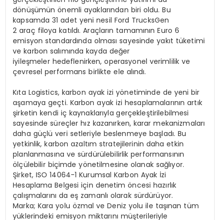
dönüşümün önemli ayaklarından biri oldu. Bu
kapsamda
31 adet yeni nesil Ford
Trucks
Gen
2 araç
filoya katıldı. Araçların tamamının
Euro 6
emisyon standardında
olması sayesinde yakıt tüketimi
ve karbon salımında kayda değer
iyileşmeler hedeflenirken, operasyonel verimlilik ve
çevresel performans birlikte ele alındı.
Kıta Logistics, karbon ayak izi yönetiminde de yeni bir
aşamaya geçti. Karbon ayak izi hesaplamalarının artık
şirketin kendi iç kaynaklarıyla gerçekleştirilebilmesi
sayesinde süreçler hız kazanırken, karar mekanizmaları
daha güçlü veri setleriyle beslenmeye başladı. Bu
yetkinlik, karbon azaltım stratejilerinin daha etkin
planlanmasına ve sürdürülebilirlik performansının
ölçülebilir biçimde yönetilmesine olanak sağlıyor.
Şirket,
ISO 14064-1 Kurumsal Karbon Ayak İzi
Hesaplama Belgesi
için denetim öncesi hazırlık
çalışmalarını da eş zamanlı olarak sürdürüyor.
Marka; Kara yolu özmal ve Deniz yolu ile taşınan tüm
yüklerindeki emisyon miktarını müşterileriyle