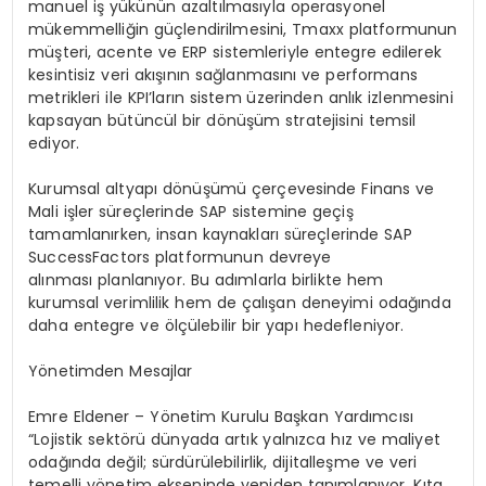
manuel iş yükünün azaltılmasıyla operasyonel
mükemmelliğin güçlendirilmesini, Tmaxx platformunun
müşteri, acente ve ERP sistemleriyle entegre edilerek
kesintisiz veri akışının sağlanmasını ve performans
metrikleri ile KPI’ların sistem üzerinden anlık izlenmesini
kapsayan bütüncül bir dönüşüm stratejisini temsil
ediyor.
Kurumsal altyapı dönüşümü çerçevesinde Finans ve
Mali işler süreçlerinde
SAP
sistemine geçiş
tamamlanırken, insan kaynakları süreçlerinde
SAP
SuccessFactors
platformunun devreye
alınması planlanıyor. Bu adımlarla birlikte hem
kurumsal verimlilik hem de çalışan deneyimi odağında
daha entegre ve ölçülebilir bir yapı hedefleniyor.
Yönetimden Mesajlar
Emre
Eldener
– Yönetim Kurulu Başkan Yardımcısı
“Lojistik sektörü dünyada artık yalnızca hız ve maliyet
odağında değil; sürdürülebilirlik, dijitalleşme ve veri
temelli yönetim ekseninde yeniden tanımlanıyor. Kıta