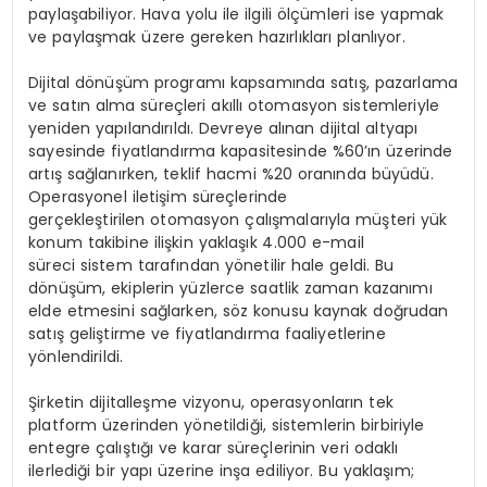
paylaşabiliyor. Hava yolu ile ilgili ölçümleri ise yapmak
ve paylaşmak üzere gereken hazırlıkları planlıyor.
Dijital dönüşüm programı kapsamında satış, pazarlama
ve satın alma süreçleri akıllı otomasyon sistemleriyle
yeniden yapılandırıldı. Devreye alınan dijital altyapı
sayesinde fiyatlandırma kapasitesinde
%60’ın üzerinde
artış
sağlanırken, teklif hacmi
%20 oranında büyüdü
.
Operasyonel iletişim süreçlerinde
gerçekleştirilen otomasyon çalışmalarıyla müşteri yük
konum takibine ilişkin
yaklaşık 4.000 e-mail
süreci
sistem tarafından yönetilir hale geldi. Bu
dönüşüm, ekiplerin yüzlerce saatlik zaman kazanımı
elde etmesini sağlarken, söz konusu kaynak doğrudan
satış geliştirme ve fiyatlandırma faaliyetlerine
yönlendirildi.
Şirketin dijitalleşme vizyonu, operasyonların tek
platform üzerinden yönetildiği, sistemlerin birbiriyle
entegre çalıştığı ve karar süreçlerinin veri odaklı
ilerlediği bir yapı üzerine inşa ediliyor. Bu yaklaşım;