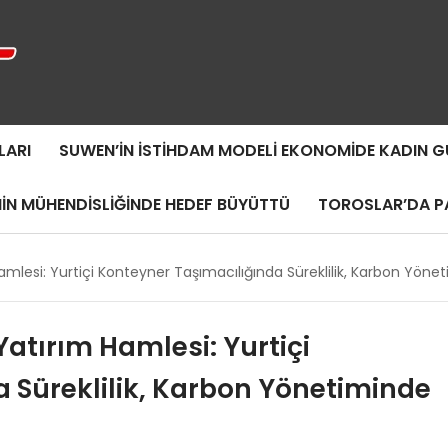
LARI
SUWEN’IN İSTIHDAM MODELI EKONOMIDE KADIN
MIN MÜHENDISLIĞINDE HEDEF BÜYÜTTÜ
TOROSLAR’DA PA
Hamlesi: Yurtiçi Konteyner Taşımacılığında Süreklilik, Karbon Yöne
Yatırım Hamlesi: Yurtiçi
 Süreklilik, Karbon Yönetiminde