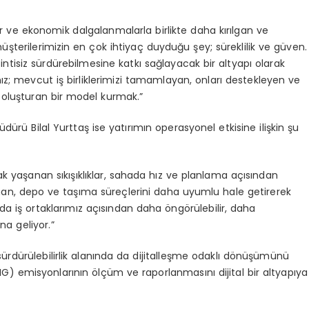
ler ve ekonomik dalgalanmalarla birlikte daha kırılgan ve
üşterilerimizin en çok ihtiyaç duyduğu şey; süreklilik ve güven.
esintisiz sürdürebilmesine katkı sağlayacak bir altyapı olarak
; mevcut iş birliklerimizi tamamlayan, onları destekleyen ve
ı oluşturan bir model kurmak.”
üdürü Bilal Yurttaş ise yatırımın operasyonel etkisine ilişkin şu
k yaşanan sıkışıklıklar, sahada hız ve planlama açısından
 liman, depo ve taşıma süreçlerini daha uyumlu hale getirerek
 da iş ortaklarımız açısından daha öngörülebilir, daha
na geliyor.”
 sürdürülebilirlik alanında da dijitalleşme odaklı dönüşümünü
HG) emisyonlarının ölçüm ve raporlanmasını dijital bir altyapıya