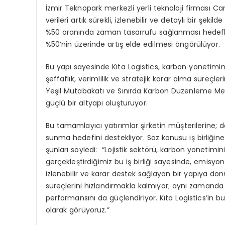
İzmir Teknopark merkezli yerli teknoloji firması Ca
verileri artık sürekli, izlenebilir ve detaylı bir şek
%50 oranında zaman tasarrufu sağlanması hedefleni
%50’nin üzerinde artış elde edilmesi öngörülüyor.
Bu yapı sayesinde Kıta Logistics, karbon yönetimin
şeffaflık, verimlilik ve stratejik karar alma süreç
Yeşil Mutabakatı ve Sınırda Karbon Düzenleme M
güçlü bir altyapı oluşturuyor.
Bu tamamlayıcı yatırımlar şirketin müşterilerine; da
sunma hedefini destekliyor. Söz konusu iş birliğin
şunları söyledi: “Lojistik sektörü, karbon yönetiminin
gerçekleştirdiğimiz bu iş birliği sayesinde, emisyon
izlenebilir ve karar destek sağlayan bir yapıya d
süreçlerini hızlandırmakla kalmıyor; aynı zamanda şir
performansını da güçlendiriyor. Kıta Logistics’in bu
olarak görüyoruz.”