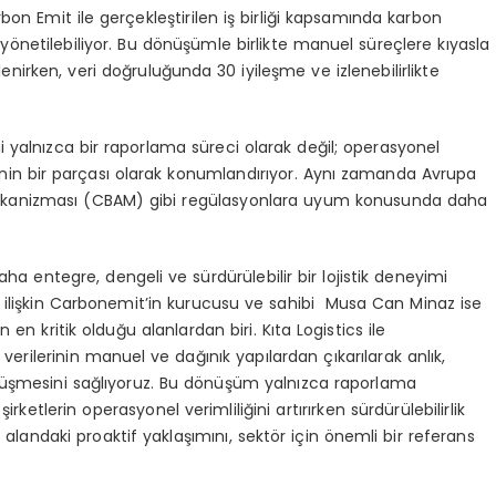
rbon Emit ile gerçekleştirilen iş birliği kapsamında karbon
ilde yönetilebiliyor. Bu dönüşümle birlikte manuel süreçlere kıyasla
rken, veri doğruluğunda 30 iyileşme ve izlenebilirlikte
i yalnızca bir raporlama süreci olarak değil; operasyonel
lerinin bir parçası olarak konumlandırıyor. Aynı zamanda Avrupa
ekanizması (CBAM) gibi regülasyonlara uyum konusunda daha
ha entegre, dengeli ve sürdürülebilir bir lojistik deneyimi
e ilişkin Carbonemit’in kurucusu ve sahibi Musa Can Minaz ise
 en kritik olduğu alanlardan biri. Kıta Logistics ile
 verilerinin manuel ve dağınık yapılardan çıkarılarak anlık,
önüşmesini sağlıyoruz. Bu dönüşüm yalnızca raporlama
ketlerin operasyonel verimliliğini artırırken sürdürülebilirlik
 alandaki proaktif yaklaşımını, sektör için önemli bir referans