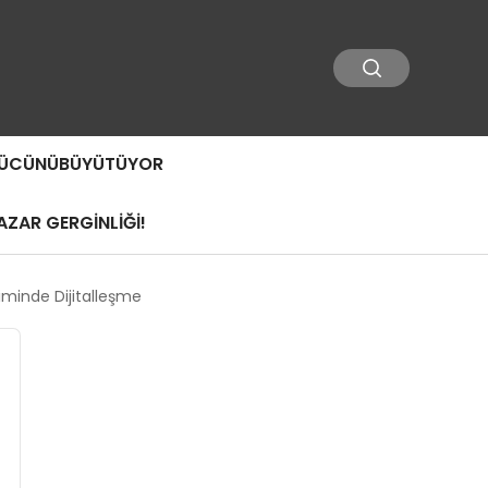
 GÜCÜNÜBÜYÜTÜYOR
ZAR GERGİNLİĞİ!
timinde Dijitalleşme