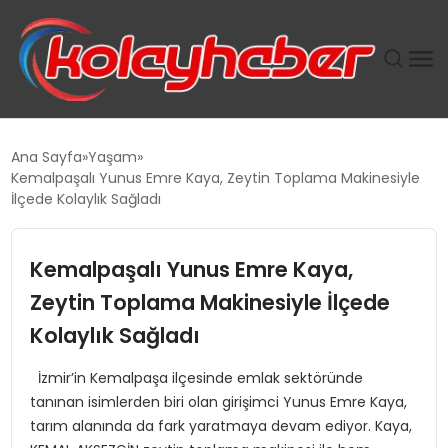
PLUS İNSAN KAYAKLARI
Ana Sayfa
Yaşam
Kemalpaşalı Yunus Emre Kaya, Zeytin Toplama Makinesiyle
SUWEN’IN İSTIHDAM MODELI EKONOMIDE KADIN
İlçede Kolaylık Sağladı
GÜCÜNÜBÜYÜTÜYOR
Kemalpaşalı Yunus Emre Kaya,
TANYER YAPI ZEMIN MÜHENDISLIĞINDE HEDEF
BÜYÜTTÜ
Zeytin Toplama Makinesiyle İlçede
Kolaylık Sağladı
TOROSLAR’DA PAZAR GERGİNLİĞİ!
İzmir’in Kemalpaşa ilçesinde emlak sektöründe
tanınan isimlerden biri olan girişimci Yunus Emre Kaya,
tarım alanında da fark yaratmaya devam ediyor. Kaya,