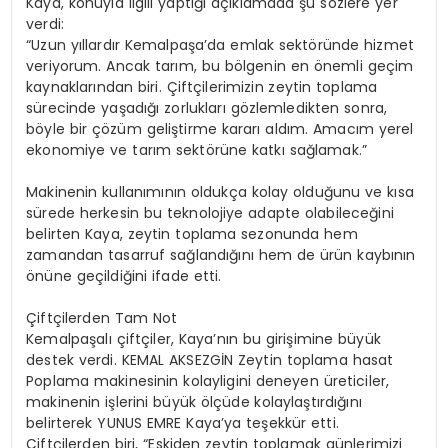
Kaya, konuyla ilgili yaptığı açıklamada şu sözlere yer
verdi:
“Uzun yıllardır Kemalpaşa’da emlak sektöründe hizmet
veriyorum. Ancak tarım, bu bölgenin en önemli geçim
kaynaklarından biri. Çiftçilerimizin zeytin toplama
sürecinde yaşadığı zorlukları gözlemledikten sonra,
böyle bir çözüm geliştirme kararı aldım. Amacım yerel
ekonomiye ve tarım sektörüne katkı sağlamak.”
Makinenin kullanımının oldukça kolay olduğunu ve kısa
sürede herkesin bu teknolojiye adapte olabileceğini
belirten Kaya, zeytin toplama sezonunda hem
zamandan tasarruf sağlandığını hem de ürün kaybının
önüne geçildiğini ifade etti.
Çiftçilerden Tam Not
Kemalpaşalı çiftçiler, Kaya’nın bu girişimine büyük
destek verdi. KEMAL AKSEZGİN Zeytin toplama hasat
Poplama makinesinin kolayligini deneyen üreticiler,
makinenin işlerini büyük ölçüde kolaylaştırdığını
belirterek YUNUS EMRE Kaya’ya teşekkür etti.
Çiftçilerden biri, “Eskiden zeytin toplamak günlerimizi