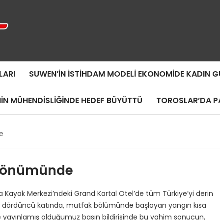
LARI
SUWEN’IN İSTIHDAM MODELI EKONOMIDE KADIN
MIN MÜHENDISLIĞINDE HEDEF BÜYÜTTÜ
TOROSLAR’DA PA
e
ldönümünde
ya Kayak Merkezi’ndeki Grand Kartal Otel’de tüm Türkiye’yi derin
in dördüncü katında, mutfak bölümünde başlayan yangın kısa
e yayınlamış olduğumuz basın bildirisinde bu vahim sonucun,