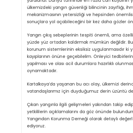
yaralandı. Dünya tarihinde en fazla can kaybının y
ülkemizdeki yangın güvenliği bilincinin zayıflığı, 
mekanizmasının yetersizliği ve hepsinden önemlisi 
sonuçlara yol açabileceğini bir kez daha gözler ön
Yangın çıkış sebeplerinin tespiti önemli, ama özelli
yüzde yüz ortadan kaldırmak mümkün değildir. Bu
korunum sistemlerinin eksiksiz uygulanmasıdır ki y
kayıplarının önüne geçebilelim. Önleyici tedbirler
yapılması ve olası acil durumlara hazırlıklı olunmas
oynamaktadır.
Kartalkaya’da yaşanan bu acı olay, ülkemizi derind
vatandaşlarımız için duyduğumuz derin üzüntü d
Çıkan yangınla ilgili gelişmeleri yakından takip edip, 
yetkililerin açıklamalarını da göz önünde bulundu
Yangından Korunma Derneği olarak detaylı değer
ediyoruz.