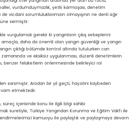
aşandığı otel yangınları arasında yer alan bu facia;
ihmaller, vurdumduymazlık, yetki karmaşası, denetim
de vicdani sorumluluklarımızın olmayışının ne denli ağır
üne sermiştir.
kle vurgulamak gerekir ki yangınların çıkış sebeplerini
 amaçla, daha da önemli olan yangın güvenliği ve yangın
angın çıktığı bölümde kontrol altında tutulurken can
in zamanında ve eksiksiz uygulanması, düzenli denetimlerin
ı, benzer felaketlerin önlenmesinde belirleyici rol
en sarsmıştır. Aradan bir yıl geçti, hayatını kaybeden
evam etmektedir.
süreç içerisinde konu ile ilgili bilgi sahibi
rmak suretiyle, Türkiye Yangından Korunma ve Eğitim Vakfı ile
lendirmelerimizi kamuoyu ile paylaştık ve paylaşmaya devam