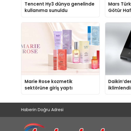
Tencent Hy3 dünya genelinde
Mars Türk
kullanıma sunuldu
Götür Haf
Marie Rose kozmetik
Daikin’den
sektörüne giriş yaptı
iklimlend
Madoka Pl
Haberin Doğru Adresi