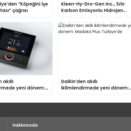
iye’den “Köpeğini İşe
Kleen-Hy-Dro-Gen Inc., Sıfır
tası” çağrısı
Karbon Emisyonlu Hidrojen
Isıtma Teknolojisinde ISO ve
TSSA Düzenleyici Onaylarını
Aldı
 akıllı
Daikin’den akıllı
irmede yeni dönem:
iklimlendirmede yeni dönem:
us Türkiye’de
Madoka Plus Türkiye’de
Hakkımızda