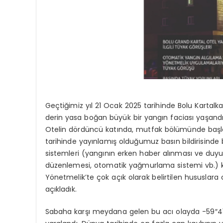
Geçtiğimiz yıl 21 Ocak 2025 tarihinde Bolu Kartalk
derin yasa boğan büyük bir yangın faciası yaşandı
Otelin dördüncü katında, mutfak bölümünde başla
tarihinde yayınlamış olduğumuz basın bildirisind
sistemleri (yangının erken haber alınması ve duyuru
düzenlemesi, otomatik yağmurlama sistemi vb.) k
Yönetmelik’te çok açık olarak belirtilen hususlar
açıkladık.
Sabaha karşı meydana gelen bu acı olayda -59″41-ü