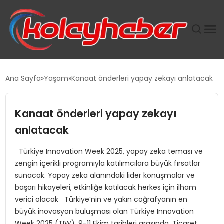
PLUS İNSAN KAYAKLARI
Ana Sayfa
Yaşam
Kanaat önderleri yapay zekayı anlatacak
SUWEN’IN İSTIHDAM MODELI EKONOMIDE KADIN
GÜCÜNÜBÜYÜTÜYOR
Kanaat önderleri yapay zekayı
anlatacak
TANYER YAPI ZEMIN MÜHENDISLIĞINDE HEDEF
BÜYÜTTÜ
Türkiye Innovation Week 2025, yapay zeka teması ve
zengin içerikli programıyla katılımcılara büyük fırsatlar
TOROSLAR’DA PAZAR GERGİNLİĞİ!
sunacak. Yapay zeka alanındaki lider konuşmalar ve
başarı hikayeleri, etkinliğe katılacak herkes için ilham
verici olacak Türkiye’nin ve yakın coğrafyanın en
büyük inovasyon buluşması olan Türkiye Innovation
Week 2025 (TIW), 9-11 Ekim tarihleri arasında, Ticaret