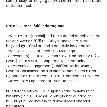
konuşmacıyı bir araya getirerek katılımcılara farklı bakış
açıları sunacak.
Başarı, küresel ödüllerle taçlandı
TIW, bu yıl aldığı prestijli ödüllerle de dikkat çekiyor. The
Stevie® Awards 2025’te Türkiye Innovation Week,
başvurduğu tüm kategorilerde ödüle layık görüldü.
TIW’e “GOLD – Conferences & Meetings
(Convention)”, GOLD – Corporate & Community (B2C
Event) ve “BRONZE – Corporate & Community
(Community Engagement)” ödülleri verildi. Ayrıca,
Eventex ödüllerinde de ikisi altın bir bronz olmak üzere
üç ödül aldı: “Public Event Gold”, “Conference Gold” ve
“Community Engagement Event Bronze”.
Bu ödüllerle birlikte TIW, bugüne kadar toplam 17 ödül
kazanmış oldu. Bu başarı, etkinliğin her yıl daha da
büyüdüğünü ve inovasyon dünyasındaki önemini
pekiştiriyor.