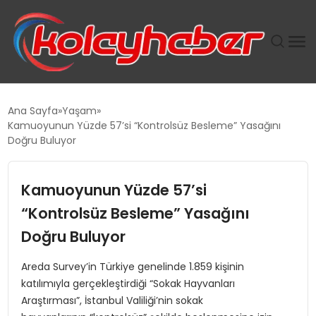
PLUS İNSAN KAYAKLARI
Ana Sayfa
Yaşam
Kamuoyunun Yüzde 57’si “Kontrolsüz Besleme” Yasağını
SUWEN’IN İSTIHDAM MODELI EKONOMIDE KADIN
Doğru Buluyor
GÜCÜNÜBÜYÜTÜYOR
Kamuoyunun Yüzde 57’si
TANYER YAPI ZEMIN MÜHENDISLIĞINDE HEDEF
BÜYÜTTÜ
“Kontrolsüz Besleme” Yasağını
Doğru Buluyor
TOROSLAR’DA PAZAR GERGİNLİĞİ!
Areda Survey’in Türkiye genelinde 1.859 kişinin
katılımıyla gerçekleştirdiği “Sokak Hayvanları
Araştırması”, İstanbul Valiliği’nin sokak