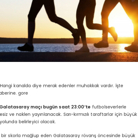
angi kanalda diye merak edenler muhakkak vardır. İşte
aberine. gore
 Galatasaray maçı bugün saat 23:00’te
futbolseverlerle
siz ve naklen yayınlanacak. Sarı-kırmızılı taraftarlar için büyük
lunda belirleyici olacak.
t bir skorla mağlup eden Galatasaray rövanş öncesinde büyük