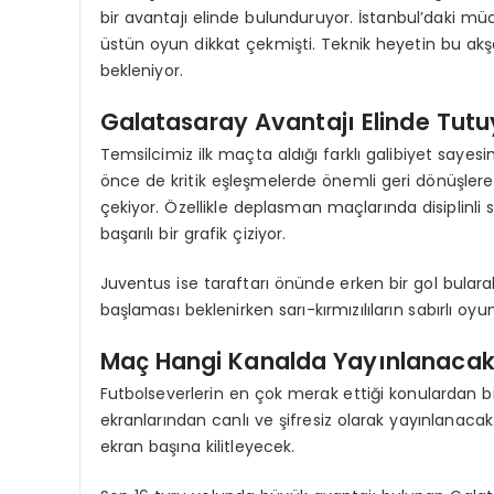
bir avantajı elinde bulunduruyor. İstanbul’daki m
üstün oyun dikkat çekmişti. Teknik heyetin bu ak
bekleniyor.
Galatasaray Avantajı Elinde Tutu
Temsilcimiz ilk maçta aldığı farklı galibiyet saye
önce de kritik eşleşmelerde önemli geri dönüşlere
çekiyor. Özellikle deplasman maçlarında disiplinl
başarılı bir grafik çiziyor.
Juventus ise taraftarı önünde erken bir gol bular
başlaması beklenirken sarı-kırmızılıların sabırlı oyunu
Maç Hangi Kanalda Yayınlanaca
Futbolseverlerin en çok merak ettiği konulardan bi
ekranlarından canlı ve şifresiz olarak yayınlanaca
ekran başına kilitleyecek.