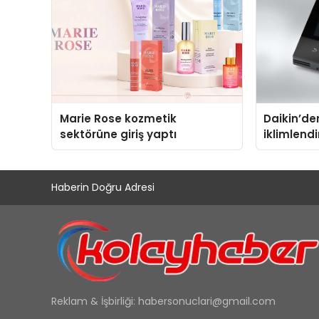
Marie Rose kozmetik
Daikin’den
sektörüne giriş yaptı
iklimlend
Madoka Pl
Haberin Doğru Adresi
Reklam & İşbirliği:
habersonuclari@gmail.com