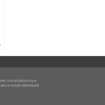
Kadın GücünüBüyütüyor
R’DA PAZAR GERGİNLİĞİ!