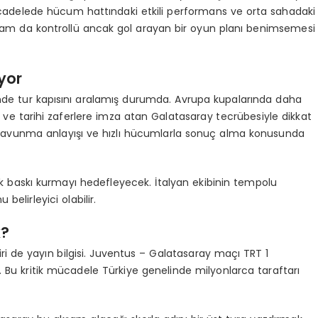
ücadelede hücum hattındaki etkili performans ve orta sahadaki
şam da kontrollü ancak gol arayan bir oyun planı benimsemesi
yor
sinde tur kapısını aralamış durumda. Avrupa kupalarında daha
 ve tarihi zaferlere imza atan Galatasaray tecrübesiyle dikkat
i savunma anlayışı ve hızlı hücumlarla sonuç alma konusunda
ak baskı kurmayı hedefleyecek. İtalyan ekibinin tempolu
 belirleyici olabilir.
k?
ri de yayın bilgisi. Juventus – Galatasaray maçı TRT 1
k. Bu kritik mücadele Türkiye genelinde milyonlarca taraftarı