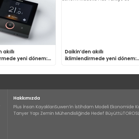
 akıllı
Daikin’den akıllı
irmede yeni dönem:
iklimlendirmede yeni dönem:
us Türkiye’de
Madoka Plus Türkiye’de
Hakkımızda
Plus İnsan Kayakları
Suwen’in İstihdam Modeli Ekonomide 
Tanyer Yapı Zemin Mühendisliğinde Hedef Büyüttü
TOROSLA