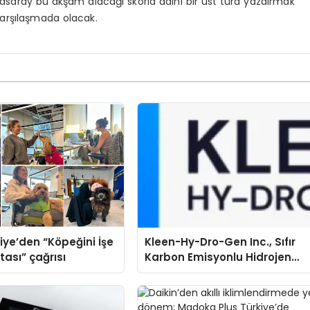
asaray bu akşam alacağı skorla adını bir üst tura yazdırmak
karşılaşmada olacak.
iye’den “Köpeğini İşe
Kleen-Hy-Dro-Gen Inc., Sıfır
tası” çağrısı
Karbon Emisyonlu Hidrojen
Isıtma Teknolojisinde ISO ve
TSSA Düzenleyici Onaylarını
Aldı