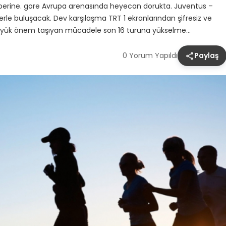
aberine. gore Avrupa arenasında heyecan dorukta. Juventus –
le buluşacak. Dev karşılaşma TRT 1 ekranlarından şifresiz ve
in büyük önem taşıyan mücadele son 16 turuna yükselme…
0 Yorum Yapıldı
Paylaş