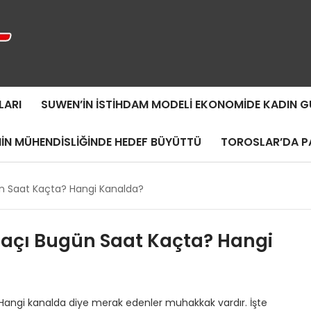
LARI
SUWEN’IN İSTIHDAM MODELI EKONOMIDE KADIN
MIN MÜHENDISLIĞINDE HEDEF BÜYÜTTÜ
TOROSLAR’DA PA
n Saat Kaçta? Hangi Kanalda?
açı Bugün Saat Kaçta? Hangi
ngi kanalda diye merak edenler muhakkak vardır. İşte