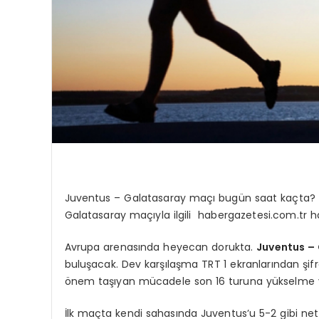
Juventus – Galatasaray maçı bugün saat kaçta? H
Galatasaray maçıyla ilgili habergazetesi.com.tr h
Avrupa arenasında heyecan dorukta.
Juventus –
buluşacak. Dev karşılaşma TRT 1 ekranlarından şifre
önem taşıyan mücadele son 16 turuna yükselme yo
İlk maçta kendi sahasında Juventus’u 5-2 gibi ne