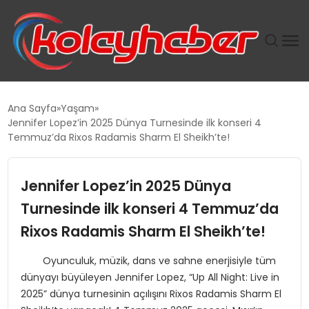
PLUS İNSAN KAYAKLARI
Ana Sayfa
Yaşam
Jennifer Lopez’in 2025 Dünya Turnesinde ilk konseri 4
SUWEN’IN İSTIHDAM MODELI EKONOMIDE KADIN
Temmuz’da Rixos Radamis Sharm El Sheikh’te!
GÜCÜNÜBÜYÜTÜYOR
Jennifer Lopez’in 2025 Dünya
TANYER YAPI ZEMIN MÜHENDISLIĞINDE HEDEF
BÜYÜTTÜ
Turnesinde ilk konseri 4 Temmuz’da
Rixos Radamis Sharm El Sheikh’te!
TOROSLAR’DA PAZAR GERGİNLİĞİ!
Oyunculuk, müzik, dans ve sahne enerjisiyle tüm
dünyayı büyüleyen Jennifer Lopez, “Up All Night: Live in
2025” dünya turnesinin açılışını Rixos Radamis Sharm El