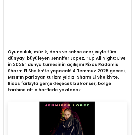
Oyunculuk, müzik, dans ve sahne enerjisiyle tüm
dünyayı büyüleyen Jennifer Lopez,
“
Up All Night: Live
in 2025
” dünya turnesinin açılışını
Rixos Radamis
Sharm El Sheikh
’
te yapacak! 4 Temmuz 2025 gecesi,
Mısır’ın parlayan turizm yıldızı
Sharm El Sheikh
’
te,
Rixos fark
ıyla gerçekleşecek bu konser, b
ö
lge
tarihine altın harflerle yazılacak.