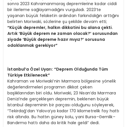
sonra 2023 Kahramanmaraş depremlerine kadar ciddi
bir ilerleme sağlayamadığını vurguladı. 2023’te
yaşanan büyük felaketin ardından farkındalığın arttığını
belirten Moriwaki, sözlerine şu şekilde devam etti;
“
Küçük depremler, halkın dikkatini bu alana çekti.
Artı
k ‘B
üyük deprem ne zaman olacak?’ sorusundan
ziyade ‘Büyük depreme hazır mıyız?’ sorusuna
odaklanmak gerekiyor”
İstanbul
’
a Özel Uyarı:
“
Deprem Olduğunda Tü
m
T
ürkiye Etkilenecek”
Kahraman ve Moriwaki’nin Marmara bölgesine yönelik
değerlendirmeleri programın dikkat çeken
başlıklarından biri oldu. Moriwaki, 23 Nisan’da Marmara
Denizi’nde gerçekleşen depremin, beklenen büyük
İstanbul depreminin bir parçası olduğunu söyleyerek,
“Tekirdağ’dan Yalova’ya kadar 170 kilometrelik fay hattı
risk altında. Bu hattın güney kolu, yani Bursa–Gemlik–
Bandırma hattı daha da kritik hale geldi” dedi.