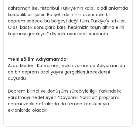
Kahraman ise, “İstanbul Türkiye’nin kalbi, ciddi anlamda
kalabalık bir şehir. Bu şehirde 7’nin üzerindeki bir
deprem sadece bu bölgeyi değil tüm Türkiye’yi etkiler.
Olası kaotik sonuçlara karşı hepimizin taşın altına elini
koyması gerekiyor” diyerek uyarılarını sürdürdü.
“
Yeni B
ö
lü
m Ad
ıyaman
’
da”
Azad Medeni Kahraman, yakın zamanda Adıyaman’da
da bir deprem özel yayını gerçekleştireceklerini
duyurdu.
Deprem bilinci ve dönüşüm süreciyle ilgili farkındalık
yaratmayı hedefleyen “Dayanıklı Yarınlar” programı,
önümüzdeki haftalarda da uzman konuklarıyla
ekranlarda olacak.