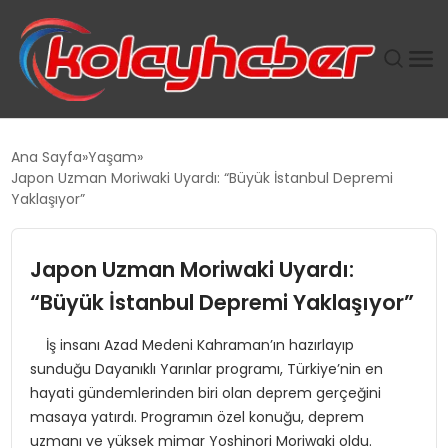
PLUS İNSAN KAYAKLARI
Ana Sayfa
Yaşam
Japon Uzman Moriwaki Uyardı: “Büyük İstanbul Depremi
SUWEN’IN İSTIHDAM MODELI EKONOMIDE KADIN
Yaklaşıyor”
GÜCÜNÜBÜYÜTÜYOR
Japon Uzman Moriwaki Uyardı:
TANYER YAPI ZEMIN MÜHENDISLIĞINDE HEDEF
BÜYÜTTÜ
“Büyük İstanbul Depremi Yaklaşıyor”
İş insanı Azad Medeni Kahraman’ın hazırlayıp
TOROSLAR’DA PAZAR GERGİNLİĞİ!
sunduğu Dayanıklı Yarınlar programı, Türkiye’nin en
hayati gündemlerinden biri olan deprem gerçeğini
masaya yatırdı. Programın özel konuğu, deprem
uzmanı ve yüksek mimar Yoshinori Moriwaki oldu.