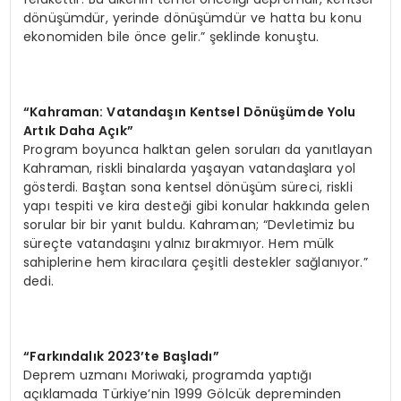
dönüşümdür, yerinde dönüşümdür ve hatta bu konu
ekonomiden bile önce gelir.” şeklinde konuştu.
“
Kahraman: Vatandaşı
n Kentsel D
ö
nüşümde Yolu
Artık Daha Açık”
Program boyunca halktan gelen soruları da yanıtlayan
Kahraman, riskli binalarda yaşayan vatandaşlara yol
gösterdi. Baştan sona kentsel dönüşüm süreci, riskli
yapı tespiti ve kira desteği gibi konular hakkında gelen
sorular bir bir yanıt buldu. Kahraman; “Devletimiz bu
süreçte vatandaşını yalnız bırakmıyor. Hem mülk
sahiplerine hem kiracılara çeşitli destekler sağlanıyor.”
dedi.
“
Farkı
ndal
ık 2023
’
te Ba
şladı”
Deprem uzmanı Moriwaki, programda yaptığı
açıklamada Türkiye’nin 1999 Gölcük depreminden