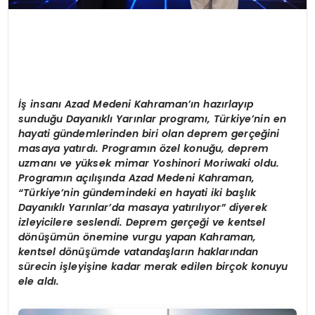
İş insanı Azad Medeni Kahraman’ın hazırlayıp
sunduğu Dayanıklı Yarınlar programı, Türkiye
’
nin en
hayati gündemlerinden biri olan deprem gerçeğini
masaya yatırdı. Programın
ö
zel konuğu, deprem
uzmanı ve yüksek mimar Yoshinori Moriwaki oldu.
Programın açılışında Azad Medeni Kahraman,
“
Türkiye’nin gündemindeki en hayati iki başlık
Dayanıklı Yarınlar
’
da masaya yatırılıyor” diyerek
izleyicilere seslendi. Deprem gerçeği ve kentsel
d
ö
nüşümün
ö
nemine vurgu yapan Kahraman,
kentsel d
ö
nüşümde vatandaşların haklarından
sürecin işleyişine kadar merak edilen birçok konuyu
ele aldı.