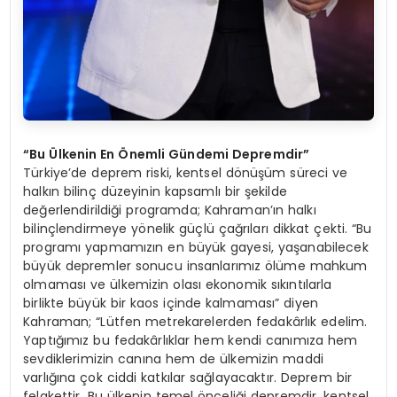
“
Bu
Ü
lkenin En Önemli Gündemi Depremdir”
Türkiye’de deprem riski, kentsel dönüşüm süreci ve
halkın bilinç düzeyinin kapsamlı bir şekilde
değerlendirildiği programda; Kahraman’ın halkı
bilinçlendirmeye yönelik güçlü çağrıları dikkat çekti. “Bu
programı yapmamızın en büyük gayesi, yaşanabilecek
büyük depremler sonucu insanlarımız ölüme mahkum
olmaması ve ülkemizin olası ekonomik sıkıntılarla
birlikte büyük bir kaos içinde kalmaması” diyen
Kahraman; “Lütfen metrekarelerden fedakârlık edelim.
Yaptığımız bu fedakârlıklar hem kendi canımıza hem
sevdiklerimizin canına hem de ülkemizin maddi
varlığına çok ciddi katkılar sağlayacaktır. Deprem bir
felakettir. Bu ülkenin temel önceliği depremdir, kentsel