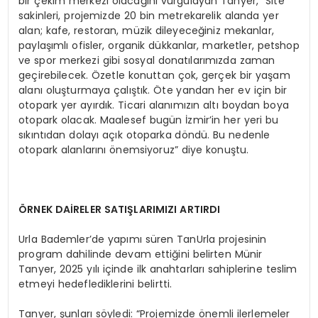
bir çekim merkezi olacağını vurgulayan Tanyer, “Site
sakinleri, projemizde 20 bin metrekarelik alanda yer
alan; kafe, restoran, müzik dileyeceğiniz mekanlar,
paylaşımlı ofisler, organik dükkanlar, marketler, petshop
ve spor merkezi gibi sosyal donatılarımızda zaman
geçirebilecek. Özetle konuttan çok, gerçek bir yaşam
alanı oluşturmaya çalıştık. Öte yandan her ev için bir
otopark yer ayırdık. Ticari alanımızın altı boydan boya
otopark olacak. Maalesef bugün İzmir’in her yeri bu
sıkıntıdan dolayı açık otoparka döndü. Bu nedenle
otopark alanlarını önemsiyoruz” diye konuştu.
ÖRNEK DAİRELER SATIŞLARIMIZI ARTIRDI
Urla Bademler’de yapımı süren TanUrla projesinin
program dahilinde devam ettiğini belirten Münir
Tanyer, 2025 yılı içinde ilk anahtarları sahiplerine teslim
etmeyi hedeflediklerini belirtti.
Tanyer, şunları söyledi: “Projemizde önemli ilerlemeler