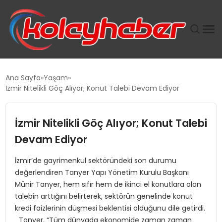
PLUS İNSAN KAYAKLARI
Ana Sayfa
Yaşam
İzmir Nitelikli Göç Alıyor; Konut Talebi Devam Ediyor
SUWEN’IN İSTIHDAM MODELI EKONOMIDE KADIN
GÜCÜNÜBÜYÜTÜYOR
İzmir Nitelikli Göç Alıyor; Konut Talebi
TANYER YAPI ZEMIN MÜHENDISLIĞINDE HEDEF
Devam Ediyor
BÜYÜTTÜ
İzmir’de gayrimenkul sektöründeki son durumu
değerlendiren Tanyer Yapı Yönetim Kurulu Başkanı
TOROSLAR’DA PAZAR GERGİNLİĞİ!
Münir Tanyer, hem sıfır hem de ikinci el konutlara olan
talebin arttığını belirterek, sektörün genelinde konut
kredi faizlerinin düşmesi beklentisi olduğunu dile getirdi.
Tanyer, “Tüm dünyada ekonomide zaman zaman