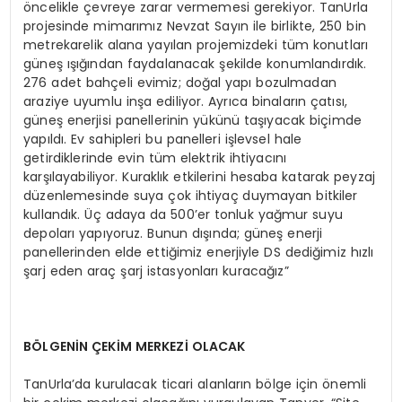
öncelikle çevreye zarar vermemesi gerekiyor. TanUrla
projesinde mimarımız Nevzat Sayın ile birlikte, 250 bin
metrekarelik alana yayılan projemizdeki tüm konutları
güneş ışığından faydalanacak şekilde konumlandırdık.
276 adet bahçeli evimiz; doğal yapı bozulmadan
araziye uyumlu inşa ediliyor. Ayrıca binaların çatısı,
güneş enerjisi panellerinin yükünü taşıyacak biçimde
yapıldı. Ev sahipleri bu panelleri işlevsel hale
getirdiklerinde evin tüm elektrik ihtiyacını
karşılayabiliyor. Kuraklık etkilerini hesaba katarak peyzaj
düzenlemesinde suya çok ihtiyaç duymayan bitkiler
kullandık. Üç adaya da 500’er tonluk yağmur suyu
depoları yapıyoruz. Bunun dışında; güneş enerji
panellerinden elde ettiğimiz enerjiyle DS dediğimiz hızlı
şarj eden araç şarj istasyonları kuracağız”
BÖLGENİN ÇEKİM MERKEZİ OLACAK
TanUrla’da kurulacak ticari alanların bölge için önemli