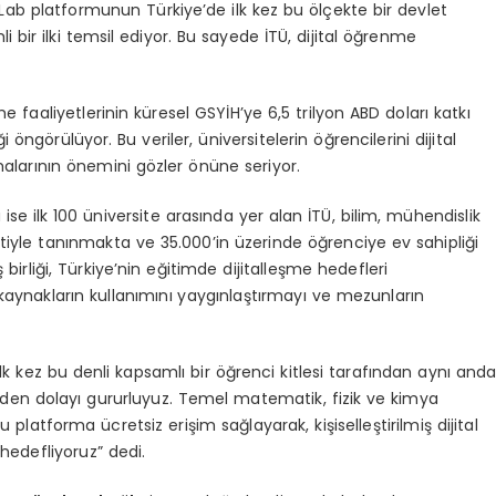
b platformunun Türkiye’de ilk kez bu ölçekte bir devlet
ir ilki temsil ediyor. Bu sayede İTÜ, dijital öğrenme
me faaliyetlerinin küresel GSYİH’ye 6,5 trilyon ABD doları katkı
öngörülüyor. Bu veriler, üniversitelerin öğrencilerini dijital
alarının önemini gözler önüne seriyor.
ise ilk 100 üniversite arasında yer alan İTÜ, bilim, mühendislik
iyle tanınmakta ve 35.000’in üzerinde öğrenciye ev sahipliği
rliği, Türkiye’nin eğitimde dijitalleşme hedefleri
aynakların kullanımını yaygınlaştırmayı ve mezunların
 ilk kez bu denli kapsamlı bir öğrenci kitlesi tarafından aynı and
sinden dolayı gururluyuz. Temel matematik, fizik ve kimya
u platforma ücretsiz erişim sağlayarak, kişiselleştirilmiş dijital
hedefliyoruz” dedi.