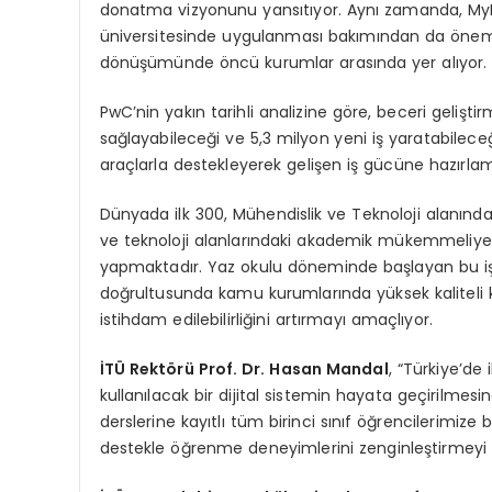
donatma vizyonunu yansıtıyor. Aynı zamanda, MyLa
üniversitesinde uygulanması bakımından da önemli b
dönüşümünde öncü kurumlar arasında yer alıyor.
PwC’nin yakın tarihli analizine göre, beceri geliştir
sağlayabileceği ve 5,3 milyon yeni iş yaratabileceği 
araçlarla destekleyerek gelişen iş gücüne hazırlam
Dünyada ilk 300, Mühendislik ve Teknoloji alanında 
ve teknoloji alanlarındaki akademik mükemmeliyet
yapmaktadır. Yaz okulu döneminde başlayan bu iş bi
doğrultusunda kamu kurumlarında yüksek kaliteli k
istihdam edilebilirliğini artırmayı amaçlıyor.
İ
T
Ü
Rekt
ö
r
ü
Prof. Dr. Hasan Mandal
, “Türkiye’de
kullanılacak bir dijital sistemin hayata geçirilme
derslerine kayıtlı tüm birinci sınıf öğrencilerimize b
destekle öğrenme deneyimlerini zenginleştirmeyi 