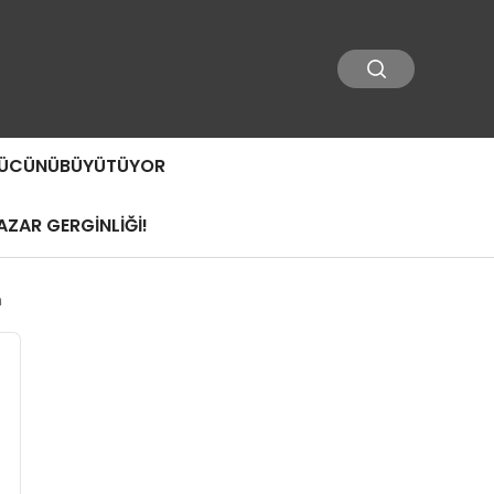
 GÜCÜNÜBÜYÜTÜYOR
ZAR GERGİNLİĞİ!
m