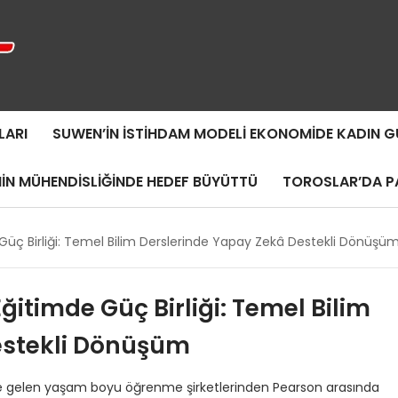
LARI
SUWEN’IN İSTIHDAM MODELI EKONOMIDE KADIN
MIN MÜHENDISLIĞINDE HEDEF BÜYÜTTÜ
TOROSLAR’DA PA
 Güç Birliği: Temel Bilim Derslerinde Yapay Zekâ Destekli Dönüşü
Eğitimde Güç Birliği: Temel Bilim
estekli Dönüşüm
nde gelen yaşam boyu öğrenme şirketlerinden Pearson arasında