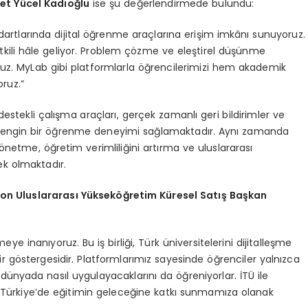
et Y
ü
cel Kad
ı
o
ğ
lu
ise şu değerlendirmede bulundu:
ndartlarında dijital öğrenme araçlarına erişim imkânı sunuyoruz.
tkili hâle geliyor. Problem çözme ve eleştirel düşünme
oruz. MyLab gibi platformlarla öğrencilerimizi hem akademik
ruz.”
estekli çalışma araçları, gerçek zamanlı geri bildirimler ve
daha zengin bir öğrenme deneyimi sağlamaktadır. Aynı zamanda
önetme, öğretim verimliliğini artırma ve uluslararası
k olmaktadır.
on Uluslararas
ı Yü
ksek
öğ
retim K
ü
resel Sat
ış
Ba
ş
kan
eye inanıyoruz. Bu iş birliği, Türk üniversitelerini dijitalleşme
ir göstergesidir. Platformlarımız sayesinde öğrenciler yalnızca
 dünyada nasıl uygulayacaklarını da öğreniyorlar. İTÜ ile
te Türkiye’de eğitimin geleceğine katkı sunmamıza olanak