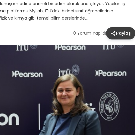
l dönüşüm adına önemli bir adım olarak öne çıkıyor. Yapılan iş
me platformu MyLab, İTÜ’deki birinci sınıf öğrencilerinin
zik ve kimya gibi temel bilim derslerinde…
0 Yorum Yapıldı
Paylaş