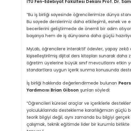
İ
T
Ü
Fen-Edebiyat Fak
ü
ltesi Dekan
ı
Prof. Dr. Sam
“Bu iş birliği sayesinde öğrencilerimize dünya sta
Bu sayede derslerimiz daha etkileşimli, esnek ve e
becerilerini geliştirmede de önemli bir adım atıy
başarıya hem de iş dünyasına daha güçlü hazırlıyo
MyLab, öğrencilere interaktif ödevler, yapay zekâ d
kişiselleştirilmiş dijital ders kitapları sunarak 
öğretim üyelerine büyük sınıf mevcutlarını etkin y
standartlara uygun içerik sunma konusunda deste
İş birliği hakkında değerlendirmede bulunan
Pears
Yard
ı
mc
ı
s
ı
Brian Gibson
şunları söyledi:
“Öğrencileri küresel araçlar ve içeriklerle desteklem
yolculuklarında destekleme kararlılığımızın güçlü b
teorik bilgiyi değil, aynı zamanda bu bilgiyi gerçek
çalışmak, teknik eğitimde lider bir kurumla birlik