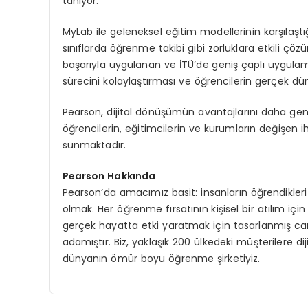
tanıyor.”
MyLab ile geleneksel eğitim modellerinin karşılaştığ
sınıflarda öğrenme takibi gibi zorluklara etkili 
başarıyla uygulanan ve İTÜ’de geniş çaplı uygulam
sürecini kolaylaştırması ve öğrencilerin gerçek dün
Pearson, dijital dönüşümün avantajlarını daha ge
öğrencilerin, eğitimcilerin ve kurumların değişen ih
sunmaktadır.
Pearson Hakkında
Pearson’da amacımız basit: insanların öğrendikleri 
olmak. Her öğrenme fırsatının kişisel bir atılım iç
gerçek hayatta etki yaratmak için tasarlanmış ca
adamıştır. Biz, yaklaşık 200 ülkedeki müşterilere diji
dünyanın ömür boyu öğrenme şirketiyiz.