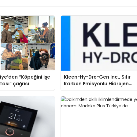
iye’den “Köpeğini İşe
Kleen-Hy-Dro-Gen Inc., Sıfır
tası” çağrısı
Karbon Emisyonlu Hidrojen
Isıtma Teknolojisinde ISO ve
TSSA Düzenleyici Onaylarını
Aldı