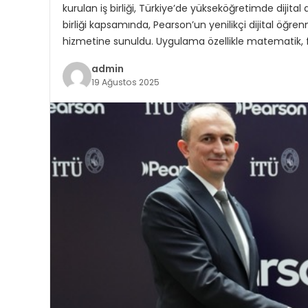
kurulan iş birliği, Türkiye’de yükseköğretimde dijita
birliği kapsamında, Pearson’un yenilikçi dijital öğren
hizmetine sunuldu. Uygulama özellikle matematik, fi
admin
19 Ağustos 2025