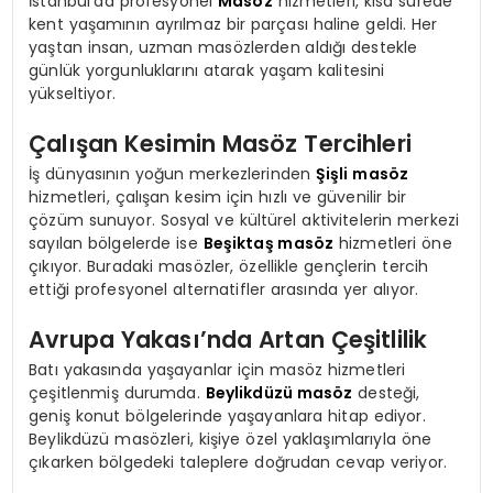
İstanbul’da profesyonel
Masöz
hizmetleri, kısa sürede
kent yaşamının ayrılmaz bir parçası haline geldi. Her
yaştan insan, uzman masözlerden aldığı destekle
günlük yorgunluklarını atarak yaşam kalitesini
yükseltiyor.
Çalışan Kesimin Masöz Tercihleri
İş dünyasının yoğun merkezlerinden
Şişli masöz
hizmetleri, çalışan kesim için hızlı ve güvenilir bir
çözüm sunuyor. Sosyal ve kültürel aktivitelerin merkezi
sayılan bölgelerde ise
Beşiktaş masöz
hizmetleri öne
çıkıyor. Buradaki masözler, özellikle gençlerin tercih
ettiği profesyonel alternatifler arasında yer alıyor.
Avrupa Yakası’nda Artan Çeşitlilik
Batı yakasında yaşayanlar için masöz hizmetleri
çeşitlenmiş durumda.
Beylikdüzü masöz
desteği,
geniş konut bölgelerinde yaşayanlara hitap ediyor.
Beylikdüzü masözleri, kişiye özel yaklaşımlarıyla öne
çıkarken bölgedeki taleplere doğrudan cevap veriyor.