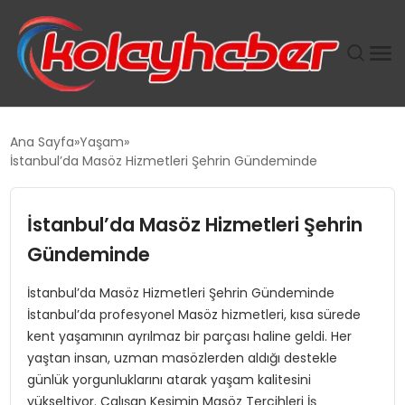
PLUS İNSAN KAYAKLARI
Ana Sayfa
Yaşam
İstanbul’da Masöz Hizmetleri Şehrin Gündeminde
SUWEN’IN İSTIHDAM MODELI EKONOMIDE KADIN
GÜCÜNÜBÜYÜTÜYOR
İstanbul’da Masöz Hizmetleri Şehrin
TANYER YAPI ZEMIN MÜHENDISLIĞINDE HEDEF
Gündeminde
BÜYÜTTÜ
İstanbul’da Masöz Hizmetleri Şehrin Gündeminde
İstanbul’da profesyonel Masöz hizmetleri, kısa sürede
TOROSLAR’DA PAZAR GERGİNLİĞİ!
kent yaşamının ayrılmaz bir parçası haline geldi. Her
yaştan insan, uzman masözlerden aldığı destekle
günlük yorgunluklarını atarak yaşam kalitesini
yükseltiyor. Çalışan Kesimin Masöz Tercihleri İş