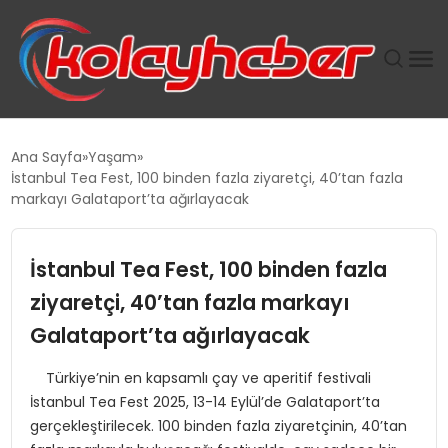
PLUS İNSAN KAYAKLARI
Ana Sayfa
Yaşam
İstanbul Tea Fest, 100 binden fazla ziyaretçi, 40’tan fazla
SUWEN’IN İSTIHDAM MODELI EKONOMIDE KADIN
markayı Galataport’ta ağırlayacak
GÜCÜNÜBÜYÜTÜYOR
İstanbul Tea Fest, 100 binden fazla
TANYER YAPI ZEMIN MÜHENDISLIĞINDE HEDEF
BÜYÜTTÜ
ziyaretçi, 40’tan fazla markayı
Galataport’ta ağırlayacak
TOROSLAR’DA PAZAR GERGİNLİĞİ!
Türkiye’nin en kapsamlı çay ve aperitif festivali
İstanbul Tea Fest 2025, 13-14 Eylül’de Galataport’ta
gerçekleştirilecek. 100 binden fazla ziyaretçinin, 40’tan