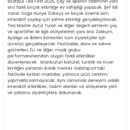
İstanbul Tea Fest 2025, çay ve aperitif tadımının yanı
sıra farklı birçok etkinliğe ev sahipliği yapacak. Şef İdil
Yazar, Doğa Huriye Özkaya ve birçok önemli isim
interaktif söyleşi için sahne etkinliği gerçekleştirecek.
Tea Master Aytül Turan ve diğer değerli isimlerin çay
ve aperitifler ile ilgili atölyelerinin yanı sıra; Zakkum,
Aydilge ve İkilem konserleri tüm ziyaretçiler için
ücretsiz gerçekleşecek. Festivalde, dans ve sahne
gösterileri, DJ ve diğer müzik grubu
performanslarından oluşan farklı etkinlikler
düzenlenecek. İstanbul’un kültürel, turistik ve ticari
kimliğini yansıtan ikonik merkez Galataport’taki
festivale katılan markalar, yalnızca ürün tanıtımı
yapmakla kalmayacak. Aynı zamanda deneyim odaklı
interaktif etkinlikler, tadım alanları ve atölyelerle yerli
ve yabancı ziyaretçilere dokunacak.