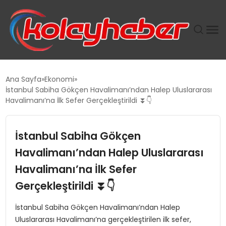
PLUS İNSAN KAYAKLARI
Ana Sayfa
Ekonomi
İstanbul Sabiha Gökçen Havalimanı’ndan Halep Uluslararası
SUWEN’IN İSTIHDAM MODELI EKONOMIDE KADIN
Havalimanı’na İlk Sefer Gerçekleştirildi ⏬👇
GÜCÜNÜBÜYÜTÜYOR
İstanbul Sabiha Gökçen
TANYER YAPI ZEMIN MÜHENDISLIĞINDE HEDEF
BÜYÜTTÜ
Havalimanı’ndan Halep Uluslararası
Havalimanı’na İlk Sefer
TOROSLAR’DA PAZAR GERGİNLİĞİ!
Gerçekleştirildi ⏬👇
İstanbul Sabiha Gökçen Havalimanı’ndan Halep
Uluslararası Havalimanı’na gerçekleştirilen ilk sefer,