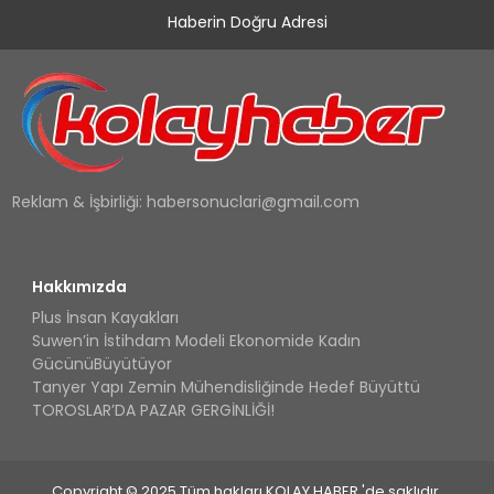
Haberin Doğru Adresi
Reklam & İşbirliği:
habersonuclari@gmail.com
Hakkımızda
Plus İnsan Kayakları
Suwen’in İstihdam Modeli Ekonomide Kadın
GücünüBüyütüyor
Tanyer Yapı Zemin Mühendisliğinde Hedef Büyüttü
TOROSLAR’DA PAZAR GERGİNLİĞİ!
Copyright © 2025 Tüm hakları KOLAY HABER 'de saklıdır.