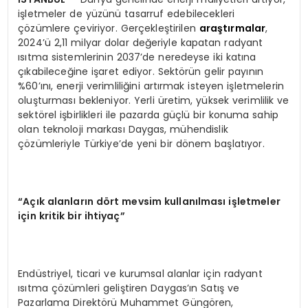
işletmeler de yüzünü tasarruf edebilecekleri
çözümlere çeviriyor. Gerçekleştirilen
araştırmalar
,
2024’ü 2,11 milyar dolar değeriyle kapatan radyant
ısıtma sistemlerinin 2037’de neredeyse iki katına
çıkabileceğine işaret ediyor. Sektörün gelir payının
%60’ını, enerji verimliliğini artırmak isteyen işletmelerin
oluşturması bekleniyor. Yerli üretim, yüksek verimlilik ve
sektörel işbirlikleri ile pazarda güçlü bir konuma sahip
olan teknoloji markası Daygas, mühendislik
çözümleriyle Türkiye’de yeni bir dönem başlatıyor.
“
A
çı
k alanlar
ı
n d
ö
rt mevsim kullan
ı
lmas
ı
i
ş
letmeler
i
ç
in kritik bir ihtiya
ç”
Endüstriyel, ticari ve kurumsal alanlar için radyant
ısıtma çözümleri geliştiren Daygas’ın Satış ve
Pazarlama Direktörü Muhammet Güngören,