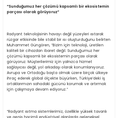
“
Sundu
ğ
umuz her
çö
z
ü
m
ü
kapsaml
ı
bir ekosistemin
par
ç
as
ı
olarak g
ö
r
ü
yoruz
”
Radyant teknolojisinin havayı değil yüzeyleri ısıtarak
rüzgar etkisinde bile stabil bir ısı oluşturduğunu belirten
Muhammet Güngören, “Bizim için teknoloji, üretilen
kaliteli bir cihazdan ibaret değil. Sunduğumuz her
çözümü kapsamlı bir ekosistemin parçası olarak
görüyoruz. Müşterilerimiz için yalnızca hizmet
sağlayıcısı değil, yol arkadaşı olarak konumlanıyoruz.
Avrupa ve Ortadoğu başta olmak üzere birçok ülkeye
ihraç ederek global ölçekte büyürken, Türkiye’deki iş
ortaklarımızın sahadaki gücünü korumak ve artırmak
için çalışmaya devam ediyoruz.”
“Radyant ısıtma sistemlerimiz, özellikle yüksek tavanlı
ve geniş hacimli endüstriyel alanlarda geleneksel