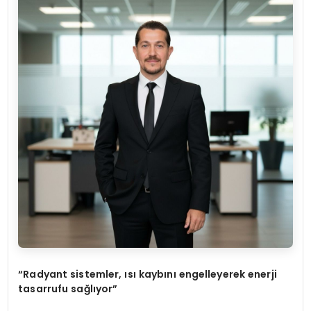
“
Radyant sistemler,
ı
s
ı
kayb
ı
n
ı
engelleyerek enerji
tasarrufu sa
ğ
l
ı
yor
”