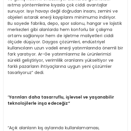
ısıtma yöntemlerine kıyasla çok ciddi avantajlar
sunuyor. Isıyı havayı değil doğrudan insanı, zemini ve
objeleri ısıtarak enerji kayıplarını minimuma indiriyor.
Bu sayede fabrika, depo, spor salonu, hangar ve lojistik
merkezleri gibi alanlarda hem konforlu bir çalışma
ortamı sağlanıyor hem de işletme maliyetleri ciddi
ölçüde düşüyor. Daygas çözümleri, endüstriyel
kullanıcıların uzun vadeli enerji yatırımlarında önemli bir
fark yaratıyor. Ar-Ge yatırımlarımız ile ürünlerimizi
sürekli geliştiriyor, verimlilik oranlarını yükseltiyor ve
farklı pazarların ihtiyaçlarına uygun yeni çözümler
tasarlıyoruz” dedi.
“
Yarınları daha tasarruflu, işlevsel ve yaşanabilir
teknolojilerle inşa edeceğ
iz
”
“Açık alanların kış aylarında kullanılamaması,