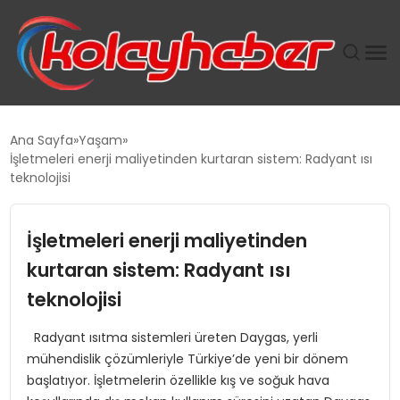
PLUS İNSAN KAYAKLARI
Ana Sayfa
Yaşam
İşletmeleri enerji maliyetinden kurtaran sistem: Radyant ısı
SUWEN’IN İSTIHDAM MODELI EKONOMIDE KADIN
teknolojisi
GÜCÜNÜBÜYÜTÜYOR
İşletmeleri enerji maliyetinden
TANYER YAPI ZEMIN MÜHENDISLIĞINDE HEDEF
BÜYÜTTÜ
kurtaran sistem: Radyant ısı
teknolojisi
TOROSLAR’DA PAZAR GERGİNLİĞİ!
Radyant ısıtma sistemleri üreten Daygas, yerli
mühendislik çözümleriyle Türkiye’de yeni bir dönem
başlatıyor. İşletmelerin özellikle kış ve soğuk hava