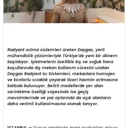
Radyant
ı
s
ı
tma sistemleri üreten Daygas, yerli
m
ü
hendislik
çö
z
ü
mleriyle T
ü
rkiye
’
de yeni bir d
ö
nem
ba
ş
lat
ı
yor. İşletmelerin
ö
zellikle kış ve soğuk hava
koşullarında dış mekan kullanım süresini uzatan
Daygas Radyant Isı Sistemleri, mekanlara homojen
ve konforlu sıcaklık yayarak ticari hacmin artmasına
katkıda bulunuyor. Belirli modellerde yer alan
serinletme
ö
zelliği sayesinde ise geçiş
mevsimlerinde ve yaz aylarında da açık alanların
daha verimli kullanılmasına olanak tanıyor.
İ
STANBUL
—
Dünya genelinde enerji maliyetleri artıyor,