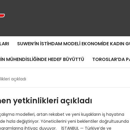
LARI
SUWEN’IN İSTIHDAM MODELI EKONOMIDE KADIN
MIN MÜHENDISLIĞINDE HEDEF BÜYÜTTÜ
TOROSLAR’DA PA
ikleri açıkladı
en yetkinlikleri açıkladı
 çalışma modelleri, artan rekabet ve yeni kuşakların iş hayatına
i de hızla değiştiriyor. Yöneticilerini yeni beklentiler doğrultusunda
ogramlarına ihtiyaç duyuyor. İSTANBUL — Türkiye’de ve