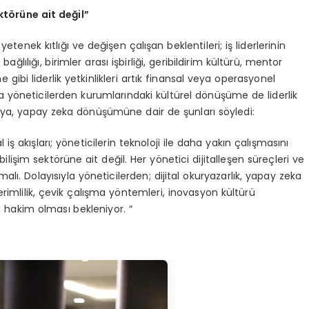
kt
ö
rü
ne ait de
ğil”
etenek kıtlığı ve değişen çalışan beklentileri; iş liderlerinin
bağlılığı, birimler arası işbirliği, geribildirim kültürü, mentor
e gibi liderlik yetkinlikleri artık finansal veya operasyonel
 yöneticilerden kurumlarındaki kültürel dönüşüme de liderlik
aya, yapay zeka dönüşümüne dair de şunları söyledi:
iş akışları; yöneticilerin teknoloji ile daha yakın çalışmasını
bilişim sektörüne ait değil. Her yönetici dijitalleşen süreçleri ve
lmalı. Dolayısıyla yöneticilerden; dijital okuryazarlık, yapay zeka
erimlilik, çevik çalışma yöntemleri, inovasyon kültürü
a hakim olması bekleniyor. “