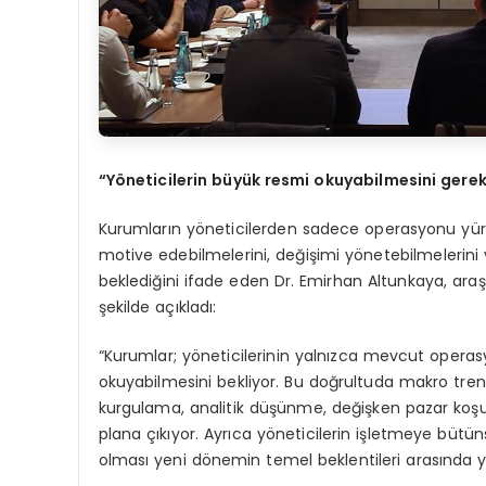
“
Y
ö
neticilerin büyük resmi okuyabilmesini gerek
Kurumların yöneticilerden sadece operasyonu yürütme
motive edebilmelerini, değişimi yönetebilmelerini v
beklediğini ifade eden Dr. Emirhan Altunkaya, araş
şekilde açıkladı:
“Kurumlar; yöneticilerinin yalnızca mevcut oper
okuyabilmesini bekliyor. Bu doğrultuda makro trend
kurgulama, analitik düşünme, değişken pazar koşulla
plana çıkıyor. Ayrıca yöneticilerin işletmeye büt
olması yeni dönemin temel beklentileri arasında ye