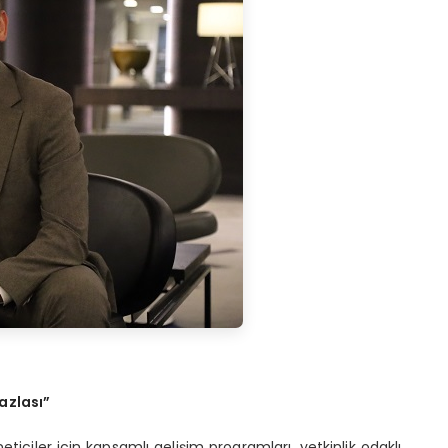
azlası”
ticiler için kapsamlı gelişim programları, yetkinlik odaklı