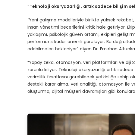
“
Teknoloji okuryazarlığı,
art
ık sadece bilişim se
“Yeni çalışma modelleriyle birlikte yüksek rekabet, y
insan yönetimi becerilerini kritik hale getiriyor. Ekip 
yaklaşımı, psikolojik güven ortamı, ekipleri geliştirm
performans kadar önemli görülüyor. Bu doğrultuda
edebilmeleri bekleniyor” diyen Dr. Emirhan Altunk
“Yapay zeka, otomasyon, veri platformları ve dijital 
zorunlu kılıyor. Teknoloji okuryazarlığı artık sadece 
verimlilik fırsatlarını görebilecek yetkinliğe sahip o
destekli karar alma, veri analitiği, otomasyon ile v
oluşturma, dijital müşteri davranışları gibi konular