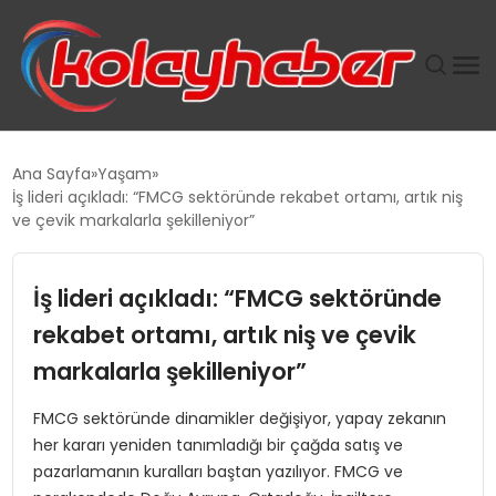
PLUS İNSAN KAYAKLARI
Ana Sayfa
Yaşam
İş lideri açıkladı: “FMCG sektöründe rekabet ortamı, artık niş
SUWEN’IN İSTIHDAM MODELI EKONOMIDE KADIN
ve çevik markalarla şekilleniyor”
GÜCÜNÜBÜYÜTÜYOR
İş lideri açıkladı: “FMCG sektöründe
TANYER YAPI ZEMIN MÜHENDISLIĞINDE HEDEF
BÜYÜTTÜ
rekabet ortamı, artık niş ve çevik
markalarla şekilleniyor”
TOROSLAR’DA PAZAR GERGİNLİĞİ!
FMCG sektöründe dinamikler değişiyor, yapay zekanın
her kararı yeniden tanımladığı bir çağda satış ve
pazarlamanın kuralları baştan yazılıyor. FMCG ve