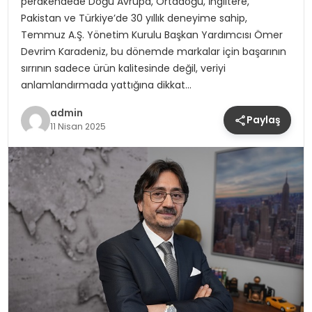
perakendede Doğu Avrupa, Ortadoğu, İngiltere,
Pakistan ve Türkiye’de 30 yıllık deneyime sahip,
Temmuz A.Ş. Yönetim Kurulu Başkan Yardımcısı Ömer
Devrim Karadeniz, bu dönemde markalar için başarının
sırrının sadece ürün kalitesinde değil, veriyi
anlamlandırmada yattığına dikkat…
admin
Paylaş
11 Nisan 2025