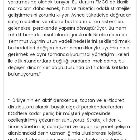
yaratmasına olanak tanıyor. Bu durum FMCG’de klasik
markaların daha esnek, hızlı ve tüketici odaklı stratejiler
geliştirmesini zorunlu kılıyor. Ayrıca tüketiciye doğrudan
satış modelleri ve abone bazlı satın alma sistemleri,
geleneksel perakende yapısını dönüştürüyor. Bu hem
tehdit hem de fırsat olarak görülmeli. Nitekim ben de
Temmuz A.Ş.’nin uzun vadeli hedeflerini şekillendirmek,
bu hedefleri değişen pazar dinamikleriyle uyumlu hale
getirmek ve aynı zamanda kurumsal yönetişim ilkeleri
ile etik standartlara bağlılığı sürdürebilmek adına, bu
değişen dinamikler doğrultusunda aktif olarak katkıda
bulunuyorum.”
“Türkiye’nin en aktif perakende, toptan ve e-ticaret
distribütörü olarak, büyük ölçekli perakendecilerden
KOBİ’lere kadar geniş bir müşteri yelpazesinde
özelleştirilmiş çözümler sunuyoruz. Stratejik liderlik,
ticari yönetim, iş dönüşümü ve organizasyonel gelişim
alanlarındaki derin uzmanlığımla uluslararası lojistik,
üretim, tedarik zinciri yönetimi ve ithalat konularında