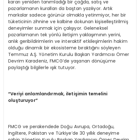
kararı yeniden tanımladığı bir çağda, satış ve
pazarlamanın kuralları da baştan yazılıyor. Artık
markalar sadece görünür olmakla yetinmiyor, her bir
tüketicinin zihnine ve kalbine dokunan kişiselleştirilmiş
deneyimler sunmak için çalışıyor. Geleneksel
pazarlamanın tek yönlü iletişim yaklaşımının yerini,
anlık geribildirimlerin ve interaktif etkileşimlerin hakim
olduğu dinamik bir ekosisteme bıraktığını söyleyen
Temmuz A.Ş. Yönetim Kurulu Başkan Yardımcısı Ömer
Devrim Karadeniz, FMCG’de yaşanan dönüşüme
paylaştığı bilgilerle ışık tutuyor.
“Veriyi anlamlandırmak, iletişimin temelini
oluşturuyor”
FMCG ve perakendede Doğu Avrupa, Ortadoğu,
İngiltere, Pakistan ve Türkiye’de 30 yıllık deneyime
sahip Yönetim Kurulu Başkan Yardımcısı Ömer Devrim