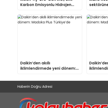
Karbon Emisyonlu Hidrojen
sektörüne
Isıtma Teknolojisinde ISO ve
TSSA Düzenleyici Onaylarını
Aldı
Daikin’den akıllı
Daikin’den
iklimlendirmede yeni dönem:
iklimlend
Madoka Plus Türkiye’de
Madoka Pl
Haberin Doğru Adresi