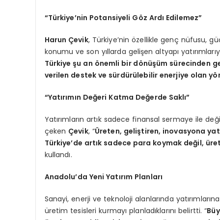
“Türkiye’nin Potansiyeli Göz Ardı Edilemez”
Harun Çevik
, Türkiye’nin özellikle genç nüfusu, güç
konumu ve son yıllarda gelişen altyapı yatırımlarıyl
Türkiye şu an önemli bir dönüşüm sürecinden ge
verilen destek ve sürdürülebilir enerjiye olan yö
“Yatırımın Değeri Katma Değerde Saklı”
Yatırımların artık sadece finansal sermaye ile değil
çeken
Çevik
, “
Üreten, geliştiren, inovasyona y
Türkiye’de artık sadece para koymak değil, ür
kullandı.
Anadolu’da Yeni Yatırım Planları
Sanayi, enerji ve teknoloji alanlarında yatırımla
üretim tesisleri kurmayı planladıklarını belirtti. “
Büy