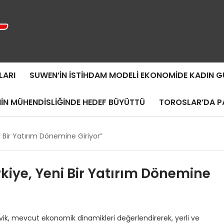
LARI
SUWEN’IN İSTIHDAM MODELI EKONOMIDE KADIN
MIN MÜHENDISLIĞINDE HEDEF BÜYÜTTÜ
TOROSLAR’DA PA
i Bir Yatırım Dönemine Giriyor”
kiye, Yeni Bir Yatırım Dönemine
ik, mevcut ekonomik dinamikleri değerlendirerek, yerli ve