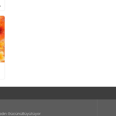
Kadın GücünüBüyütüyor