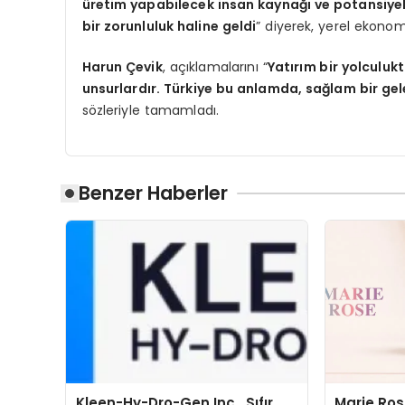
üretim yapabilecek insan kaynağı ve potansiye
bir zorunluluk haline geldi
” diyerek, yerel ekono
Harun Çevik
, açıklamalarını “
Yatırım bir yolculuk
unsurlardır. Türkiye bu anlamda, sağlam bir gel
sözleriyle tamamladı.
Benzer Haberler
Kleen-Hy-Dro-Gen Inc., Sıfır
Marie Ro