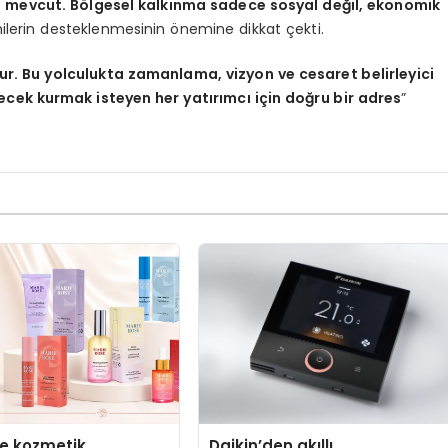
l mevcut. Bölgesel kalkınma sadece sosyal değil, ekonomik
milerin desteklenmesinin önemine dikkat çekti.
tur. Bu yolculukta zamanlama, vizyon ve cesaret belirleyici
ecek kurmak isteyen her yatırımcı için doğru bir adres
”
se kozmetik
Daikin’den akıllı