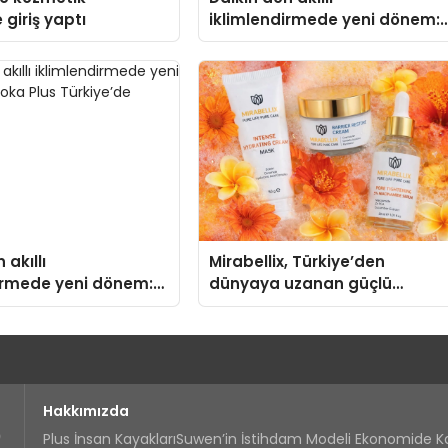
 giriş yaptı
iklimlendirmede yeni dönem:
Madoka Plus Türkiye’de
 akıllı
Mirabellix, Türkiye’den
irmede yeni dönem:
dünyaya uzanan güçlü
us Türkiye’de
büyümesini sürdürüyor
Hakkımızda
Plus İnsan Kayakları
Suwen’in İstihdam Modeli Ekonomide 