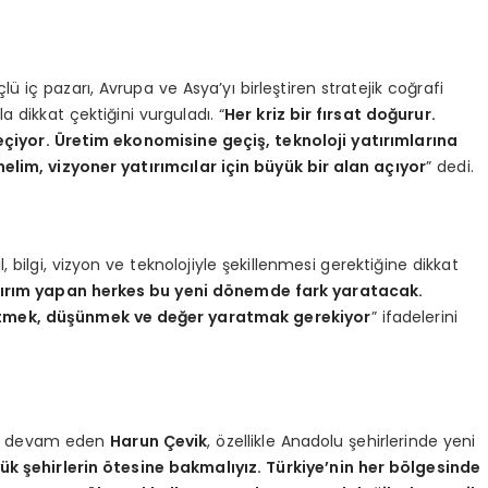
lü iç pazarı, Avrupa ve Asya’yı birleştiren stratejik coğrafi
a dikkat çektiğini vurguladı. “
Her kriz bir fırsat doğurur.
çiyor. Üretim ekonomisine geçiş, teknoloji yatırımlarına
nelim, vizyoner yatırımcılar için büyük bir alan açıyor
” dedi.
, bilgi, vizyon ve teknolojiyle şekillenmesi gerektiğine dikkat
atırım yapan herkes bu yeni dönemde fark yaratacak.
etmek, düşünmek ve değer yaratmak gerekiyor
” ifadelerini
rına devam eden
Harun Çevik
, özellikle Anadolu şehirlerinde yeni
ük şehirlerin ötesine bakmalıyız. Türkiye’nin her bölgesinde