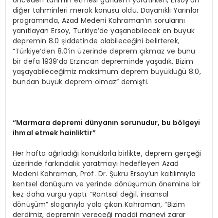
önceden tahmin etmesi gündem yaratırken, Ersoy’un
diğer tahminleri merak konusu oldu. Dayanıklı Yarınlar
programında, Azad Medeni Kahraman’ın sorularını
yanıtlayan Ersoy, Türkiye’de yaşanabilecek en büyük
depremin 8.0 şiddetinde olabileceğini belirterek,
“Türkiye’den 8.0’in üzerinde deprem çıkmaz ve bunu
bir defa 1939’da Erzincan depreminde yaşadık. Bizim
yaşayabileceğimiz maksimum deprem büyüklüğü 8.0,
bundan büyük deprem olmaz” demişti.
“
Marmara depremi dünyanın sorunudur, bu b
ö
lgeyi
ihmal etmek hainliktir”
Her hafta ağırladığı konuklarla birlikte, deprem gerçeği
üzerinde farkındalık yaratmayı hedefleyen Azad
Medeni Kahraman, Prof. Dr. Şükrü Ersoy’un katılımıyla
kentsel dönüşüm ve yerinde dönüşümün önemine bir
kez daha vurgu yaptı. “Rantsal değil, insansal
dönüşüm” sloganıyla yola çıkan Kahraman, “Bizim
derdimiz, depremin vereceği maddi manevi zarar