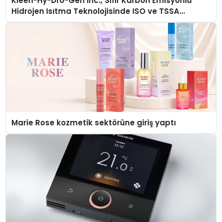
Kleen-Hy-Dro-Gen Inc., Sıfır Karbon Emisyonlu
Hidrojen Isıtma Teknolojisinde ISO ve TSSA
Düzenleyici Onaylarını Aldı
Marie Rose kozmetik sektörüne giriş yaptı