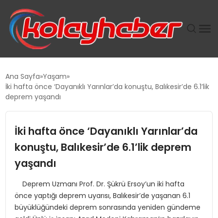
PLUS İNSAN KAYAKLARI
Ana Sayfa
Yaşam
İki hafta önce ‘Dayanıklı Yarınlar’da konuştu, Balıkesir’de 6.1’lik
SUWEN’IN İSTIHDAM MODELI EKONOMIDE KADIN
deprem yaşandı
GÜCÜNÜBÜYÜTÜYOR
İki hafta önce ‘Dayanıklı Yarınlar’da
TANYER YAPI ZEMIN MÜHENDISLIĞINDE HEDEF
BÜYÜTTÜ
konuştu, Balıkesir’de 6.1’lik deprem
yaşandı
TOROSLAR’DA PAZAR GERGİNLİĞİ!
Deprem Uzmanı Prof. Dr. Şükrü Ersoy’un iki hafta
önce yaptığı deprem uyarısı, Balıkesir’de yaşanan 6.1
büyüklüğündeki deprem sonrasında yeniden gündeme