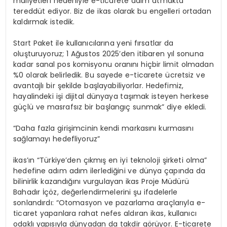
maliyetleri nedeniyle e-ticarete adım atmakta
tereddüt ediyor. Biz de ikas olarak bu engelleri ortadan
kaldırmak istedik.
Start Paket ile kullanıcılarına yeni fırsatlar da
oluşturuyoruz; 1 Ağustos 2025’den itibaren yıl sonuna
kadar sanal pos komisyonu oranını hiçbir limit olmadan
%0 olarak belirledik. Bu sayede e-ticarete ücretsiz ve
avantajlı bir şekilde başlayabiliyorlar. Hedefimiz,
hayalindeki işi dijital dünyaya taşımak isteyen herkese
güçlü ve masrafsız bir başlangıç sunmak” diye ekledi.
“Daha fazla girişimcinin kendi markasını kurmasını
sağlamayı hedefliyoruz”
ikas’ın “Türkiye’den çıkmış en iyi teknoloji şirketi olma”
hedefine adım adım ilerlediğini ve dünya çapında da
bilinirlik kazandığını vurgulayan ikas Proje Müdürü
Bahadır İçöz, değerlendirmelerini şu ifadelerle
sonlandırdı: “Otomasyon ve pazarlama araçlarıyla e-
ticaret yapanlara rahat nefes aldıran ikas, kullanıcı
odaklı yapısıyla dünyadan da takdir görüyor. E-ticarete