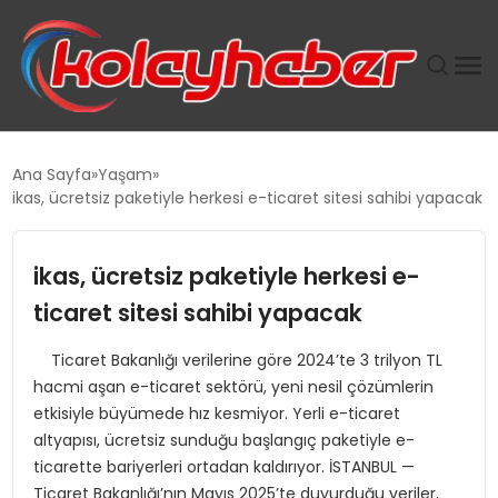
PLUS İNSAN KAYAKLARI
Ana Sayfa
Yaşam
ikas, ücretsiz paketiyle herkesi e-ticaret sitesi sahibi yapacak
SUWEN’IN İSTIHDAM MODELI EKONOMIDE KADIN
GÜCÜNÜBÜYÜTÜYOR
ikas, ücretsiz paketiyle herkesi e-
TANYER YAPI ZEMIN MÜHENDISLIĞINDE HEDEF
ticaret sitesi sahibi yapacak
BÜYÜTTÜ
Ticaret Bakanlığı verilerine göre 2024’te 3 trilyon TL
hacmi aşan e-ticaret sektörü, yeni nesil çözümlerin
TOROSLAR’DA PAZAR GERGİNLİĞİ!
etkisiyle büyümede hız kesmiyor. Yerli e-ticaret
altyapısı, ücretsiz sunduğu başlangıç paketiyle e-
ticarette bariyerleri ortadan kaldırıyor. İSTANBUL —
Ticaret Bakanlığı’nın Mayıs 2025’te duyurduğu veriler,