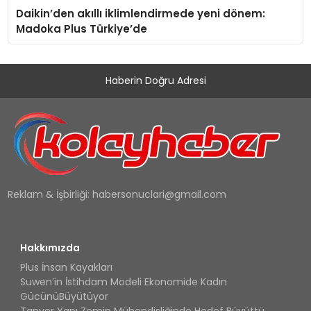
Daikin’den akıllı iklimlendirmede yeni dönem:
Madoka Plus Türkiye’de
Haberin Doğru Adresi
Reklam & İşbirliği:
habersonuclari@gmail.com
Hakkımızda
Plus İnsan Kayakları
Suwen’in İstihdam Modeli Ekonomide Kadın
GücünüBüyütüyor
Tanyer Yapı Zemin Mühendisliğinde Hedef Büyüttü