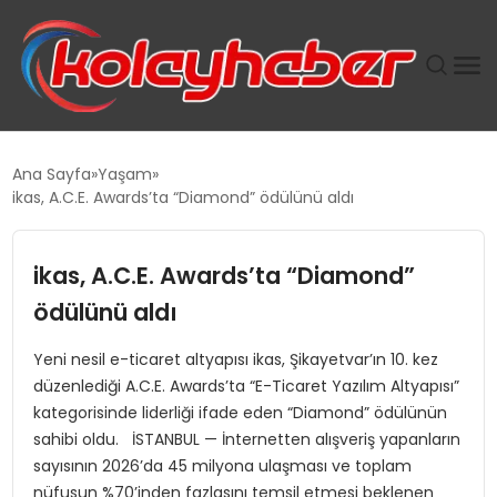
PLUS İNSAN KAYAKLARI
Ana Sayfa
Yaşam
ikas, A.C.E. Awards’ta “Diamond” ödülünü aldı
SUWEN’IN İSTIHDAM MODELI EKONOMIDE KADIN
GÜCÜNÜBÜYÜTÜYOR
ikas, A.C.E. Awards’ta “Diamond”
TANYER YAPI ZEMIN MÜHENDISLIĞINDE HEDEF
ödülünü aldı
BÜYÜTTÜ
Yeni nesil e-ticaret altyapısı ikas, Şikayetvar’ın 10. kez
düzenlediği A.C.E. Awards’ta “E-Ticaret Yazılım Altyapısı”
TOROSLAR’DA PAZAR GERGİNLİĞİ!
kategorisinde liderliği ifade eden “Diamond” ödülünün
sahibi oldu. İSTANBUL — İnternetten alışveriş yapanların
sayısının 2026’da 45 milyona ulaşması ve toplam
nüfusun %70’inden fazlasını temsil etmesi beklenen