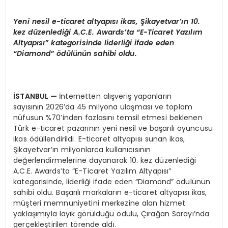
Yeni nesil e-ticaret altyap
ı
s
ı
ikas,
Ş
ikayetvar
’ı
n 10.
kez d
ü
zenledi
ğ
i A.C.E. Awards
’
ta
“
E-Ticaret Yaz
ı
l
ı
m
Altyap
ı
s
ı”
kategorisinde liderli
ğ
i ifade eden
“
Diamond
” ö
d
ü
l
ü
n
ü
n sahibi oldu.
İ
STANBUL
—
İnternetten alışveriş yapanların
sayısının 2026’da 45 milyona ulaşması ve toplam
nüfusun %70’inden fazlasını temsil etmesi beklenen
Türk e-ticaret pazarının yeni nesil ve başarılı oyuncusu
ikas ödüllendirildi. E-ticaret altyapısı sunan ikas,
Şikayetvar’ın milyonlarca kullanıcısının
değerlendirmelerine dayanarak 10. kez düzenlediği
A.C.E. Awards’ta “E-Ticaret Yazılım Altyapısı”
kategorisinde, liderliği ifade eden “Diamond” ödülünün
sahibi oldu. Başarılı markaların e-ticaret altyapısı ikas,
müşteri memnuniyetini merkezine alan hizmet
yaklaşımıyla layık görüldüğü ödülü, Çırağan Sarayı’nda
gerçekleştirilen törende aldı.