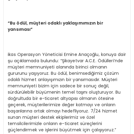
“
Bu
ö
d
ü
l, m
üş
teri odakl
ı
yakla
şı
m
ı
m
ı
z
ı
n bir
yans
ı
mas
ı”
ikas Operasyon Yöneticisi Emine Anaçoğlu, konuya dair
şu açıklamada bulundu: “Şikayetvar A.C.E. Ödülleri’nde
müşteri memnuniyeti alanında birinci olmanın
gururunu yaşıyoruz. Bu ödül, benimsediğimiz çözüm
odaklı hizmet anlayışımızın bir yansımasıdır. Müşteri
memnuniyeti bizim için sadece bir sonuç değil,
sürdürülebilir büyümenin temel taşını oluşturuyor. Bu
doğrultuda bir e-ticaret altyapısı olmanın ötesine
geçerek, müşterilerimize değer katmayı ve onların
başarılarına ortak olmayı hedefliyoruz. 7/24 hizmet
sunan müşteri destek ekiplerimiz ve özel
temsilcilerimizle onların e-ticaret süreçlerini
güçlendirmek ve işlerini büyütmek için çalışıyoruz.”