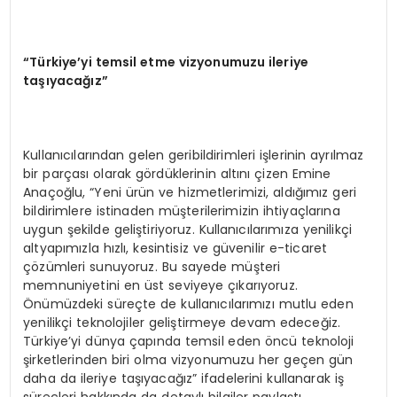
“
T
ü
rkiye
’
yi temsil etme vizyonumuzu ileriye
ta
şı
yaca
ğı
z
”
Kullanıcılarından gelen geribildirimleri işlerinin ayrılmaz
bir parçası olarak gördüklerinin altını çizen Emine
Anaçoğlu, “Yeni ürün ve hizmetlerimizi, aldığımız geri
bildirimlere istinaden müşterilerimizin ihtiyaçlarına
uygun şekilde geliştiriyoruz. Kullanıcılarımıza yenilikçi
altyapımızla hızlı, kesintisiz ve güvenilir e-ticaret
çözümleri sunuyoruz. Bu sayede müşteri
memnuniyetini en üst seviyeye çıkarıyoruz.
Önümüzdeki süreçte de kullanıcılarımızı mutlu eden
yenilikçi teknolojiler geliştirmeye devam edeceğiz.
Türkiye’yi dünya çapında temsil eden öncü teknoloji
şirketlerinden biri olma vizyonumuzu her geçen gün
daha da ileriye taşıyacağız” ifadelerini kullanarak iş