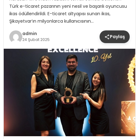
Türk e-ticaret pazarının yeni nesil ve başarılı oyuncusu
ikas ödüllendirildi. E-ticaret altyapısı sunan ikas,
Şikayetvar’ın milyonlarca kullanıcısının…
admin
Paylaş
24 Şubat 2025